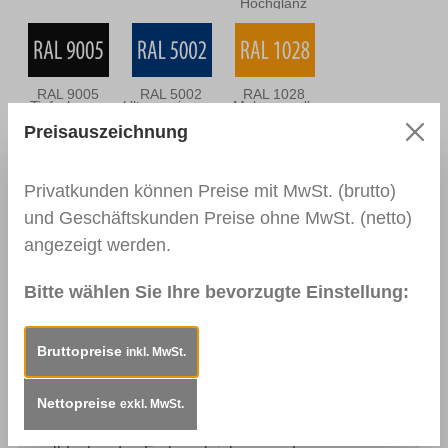
Hochglanz
RAL 9005
RAL 5002
RAL 1028
Tiefschwarz
Ultramarineblau
Melonengelb
Preisauszeichnung
Privatkunden können Preise mit MwSt. (brutto)
RAL 3020
RAL 3000
RAL 3004
und Geschäftskunden Preise ohne MwSt. (netto)
Verkehrsrot
Feuerrot
Purpurrot
angezeigt werden.
Bitte wählen Sie Ihre bevorzugte Einstellung:
RAL 6005
ähnl. DB703
EV1/C-0
Moosgrün
Eloxiertes
Aluminium
Bruttopreise
inkl. MwSt.
Nettopreise
exkl. MwSt.
Beschreibung
Einsatzbereiche:Zur