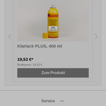
Klarlack PLUS, 400 ml
D
19,53 €*
1
Bruttopreis:
19,53 €
B
Zum Produkt
Service