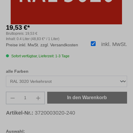
19,53 €*
Bruttopreis:
19,53 €
Inhalt:
0.4 Liter
(48,83 €* / 1 Liter)
inkl. MwSt.
Preise inkl. MwSt. zzgl. Versandkosten
Sofort verfügbar, Lieferzeit: 1-3 Tage
auswählen
alle Farben
Produkt Anzahl: Gib den gewünschten Wert e
In den Warenkorb
Artikel-Nr.:
3720003020-240
Auswahl: