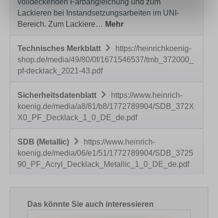
volldeckenden Farbangleichung und zum
Lackieren bei Instandsetzungsarbeiten im UNI-
Bereich. Zum Lackiere…
Mehr
Technisches Merkblatt
https://heinrichkoenig-
shop.de/media/49/80/0f/1671546537/tmb_372000_
pf-decklack_2021-43.pdf
Sicherheitsdatenblatt
https://www.heinrich-
koenig.de/media/a8/81/b8/1772789904/SDB_372X
X0_PF_Decklack_1_0_DE_de.pdf
SDB (Metallic)
https://www.heinrich-
koenig.de/media/06/e1/51/1772789904/SDB_3725
90_PF_Acryl_Decklack_Metallic_1_0_DE_de.pdf
Produktgalerie überspringen
Das könnte Sie auch interessieren