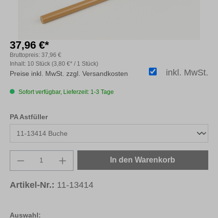
37,96 €*
Bruttopreis:
37,96 €
Inhalt:
10 Stück
(3,80 €* / 1 Stück)
inkl. MwSt.
Preise inkl. MwSt. zzgl. Versandkosten
Sofort verfügbar, Lieferzeit: 1-3 Tage
auswählen
PA Astfüller
Produkt Anzahl: Gib den gewünschten Wert e
In den Warenkorb
Artikel-Nr.:
11-13414
Auswahl: