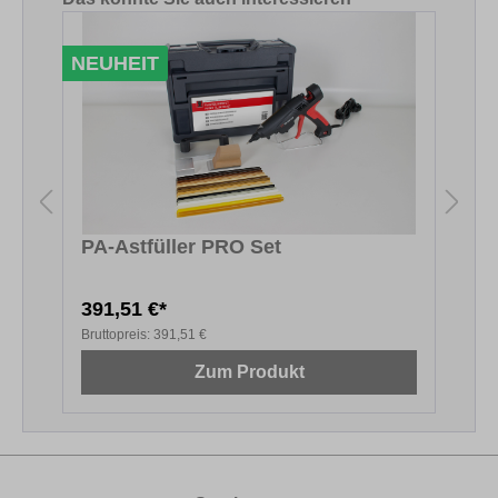
NEUHEIT
PA-Astfüller PRO Set
391,51 €*
7
Bruttopreis:
391,51 €
B
Zum Produkt