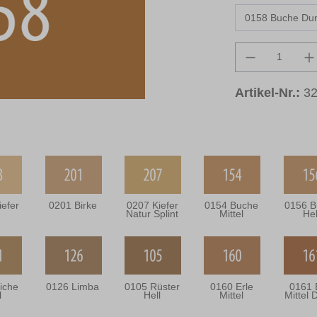
Produkt An
Artikel-Nr.:
3
iefer
0201 Birke
0207 Kiefer
0154 Buche
0156 B
Natur Splint
Mittel
Hel
iche
0126 Limba
0105 Rüster
0160 Erle
0161 
l
Hell
Mittel
Mittel 