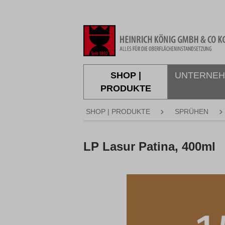
springen
Zur Hauptnavigation springen
SHOP |
UNTERNE
PRODUKTE
SHOP | PRODUKTE
SPRÜHEN
LP Lasur Patina, 400ml
Bildergalerie überspringen