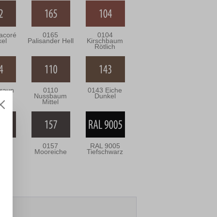
acoré
0165
0104
el
Palisander Hell
Kirschbaum
Rötlich
raun
0110
0143 Eiche
Nussbaum
Dunkel
Mittel
3
0157
RAL 9005
oni
Mooreiche
Tiefschwarz
un