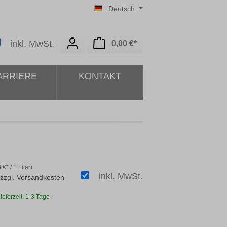
Deutsch
Warenkorb enthält 0 Posit
inkl. MwSt.
0,00 €*
ARRIERE
KONTAKT
 €* / 1 Liter)
inkl. MwSt.
 zzgl. Versandkosten
ieferzeit: 1-3 Tage
ählen