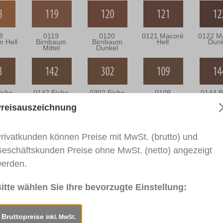
8
0119
0120
0121 Macoré
0122 M
m Hell
Birnbaum
Birnbaum
Hell
Dunk
Mittel
Dunkel
iche
0142 Eiche
0302 Eiche
0109
0144 B
kal
Mittel
Bräunlich
Nussbaum
Hell
reisauszeichnung
rivatkunden können Preise mit MwSt. (brutto) und
eschäftskunden Preise ohne MwSt. (netto) angezeigt
enge
0139
0113
0114
016
Palisander
Mahagoni Hell
Mahagoni
Mahag
Dunkel
Dunkel
Bra
erden.
itte wählen Sie Ihre bevorzugte Einstellung:
rkblatt
Sicherheitsdatenblatt
Bruttopreise
inkl. MwSt.