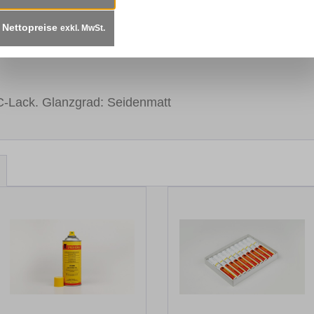
r Patina, 400ml"
Nettopreise
exkl. MwSt.
en von Kleinteilen aus Echtholz und Dekoroberflächen 
NC-Lack. Glanzgrad: Seidenmatt