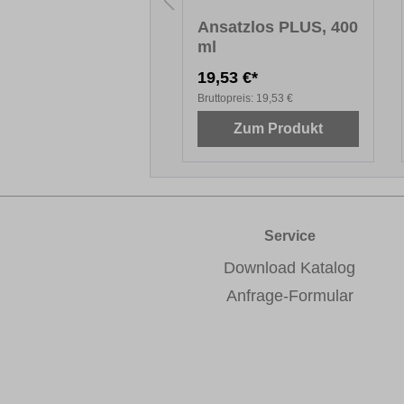
methylether, 400
Ansatzlos PLUS, 400
ml
,92 €*
19,53 €*
topreis:
10,92 €
Bruttopreis:
19,53 €
Zum Produkt
Zum Produkt
Service
Download Katalog
Anfrage-Formular