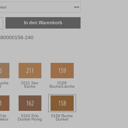
zahl: Gib den gewünschten Wert ein oder b
In den Warenkorb
280000158-240
uche
0211 Sen
0159
l
Esche
Buche/Lärche
Erle
0162 Erle
0158 Buche
Dekor
Dunkel Honig
Dunkel