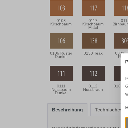
0103
0117
011
Kirschbaum
Kirschbaum
Birnbau
Mittel
0106 Rüster
0138 Teak
0303 E
Dunkel
Rusti
P
P
G
0111
0112
0166 W
Nussbaum
Nussbraun
Dunkel
w
B
Beschreibung
Technisches Me