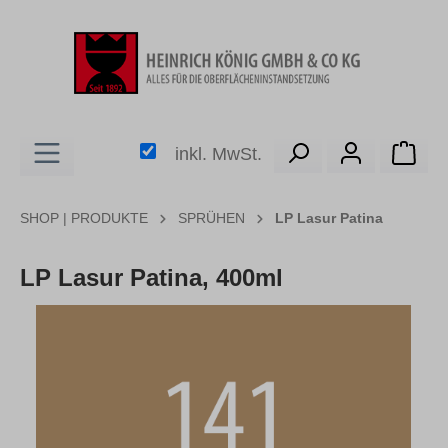
alt springen
Ware
inkl. MwSt.
SHOP | PRODUKTE
SPRÜHEN
LP Lasur Patina
LP Lasur Patina, 400ml
Bildergalerie überspringen