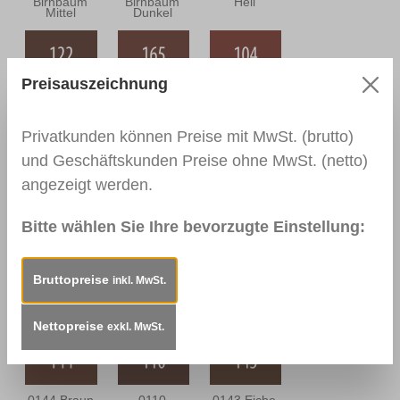
Birnbaum
Birnbaum
Hell
Mittel
Dunkel
Preisauszeichnung
0122 Macoré
0165
0104
Dunkel
Palisander Hell
Kirschbaum
Rötlich
Privatkunden können Preise mit MwSt. (brutto)
und Geschäftskunden Preise ohne MwSt. (netto)
angezeigt werden.
0106 Rüster
0138 Teak
0303 Eiche
Dunkel
Rustikal
Bitte wählen Sie Ihre bevorzugte Einstellung:
Bruttopreise
inkl. MwSt.
0142 Eiche
0302 Eiche
0109
Mittel
Bräunlich
Nussbaum
Hell
Nettopreise
exkl. MwSt.