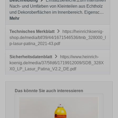
Beschreibung
Einsatzbereiche:Zum intensiven
Nach- und Umfärben von Kleinteilen aus Echtholz
und Dekoroberflächen im Innenbereich. Eigensc…
Mehr
Technisches Merkblatt
https://heinrichkoenig-
shop.de/media/bf/39/44/1671546536/tmb_328000_l
p-lasur-patina_2021-43.pdf
Sicherheitsdatenblatt
https://www.heinrich-
koenig.de/media/37/5f/d6/1719912009/SDB_328X
X0_LP_Lasur_Patina_V2.2_DE.pdf
Produktgalerie überspringen
Das könnte Sie auch interessieren