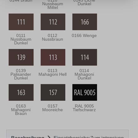
0144 Braun
0110
0143 Eiche
Nussbaum
Dunkel
Mittel
0111
0112
0166 Wenge
Nussbaum
Nussbraun
Dunkel
0139
0113
0114
Palisander
Mahagoni Hell
Mahagoni
Dunkel
Dunkel
0163
0157
RAL 9005
Mahagoni
Mooreiche
Tiefschwarz
Braun