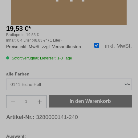
19,53 €*
Bruttopreis:
19,53 €
Inhalt:
0.4 Liter
(48,83 €* / 1 Liter)
inkl. MwSt.
Preise inkl. MwSt. zzgl. Versandkosten
Sofort verfügbar, Lieferzeit: 1-3 Tage
auswählen
alle Farben
Produkt Anzahl: Gib den gewünschten Wert e
In den Warenkorb
Artikel-Nr.:
3280000141-240
Auswahl: