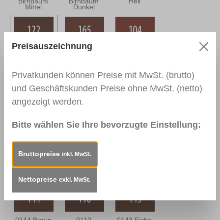
Birnbaum
Birnbaum
Hell
Mittel
Dunkel
Preisauszeichnung
0122 Macoré
0165
0104
Dunkel
Palisander Hell
Kirschbaum
Rötlich
Privatkunden können Preise mit MwSt. (brutto)
und Geschäftskunden Preise ohne MwSt. (netto)
angezeigt werden.
0106 Rüster
0138 Teak
0303 Eiche
Dunkel
Rustikal
Bitte wählen Sie Ihre bevorzugte Einstellung:
Bruttopreise
inkl. MwSt.
0142 Eiche
0302 Eiche
0109
Mittel
Bräunlich
Nussbaum
Hell
Nettopreise
exkl. MwSt.