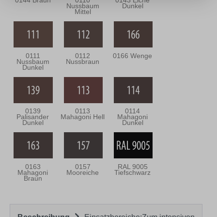
0144 Braun
0110
0143 Eiche
Nussbaum
Dunkel
Mittel
0111
0112
0166 Wenge
Nussbaum
Nussbraun
Dunkel
0139
0113
0114
Palisander
Mahagoni Hell
Mahagoni
Dunkel
Dunkel
0163
0157
RAL 9005
Mahagoni
Mooreiche
Tiefschwarz
Braun