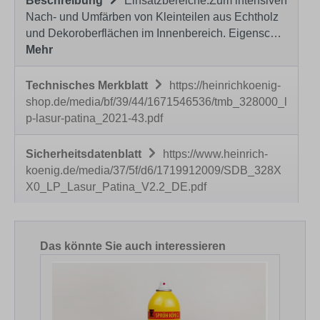
Beschreibung
Einsatzbereiche:Zum intensiven
Nach- und Umfärben von Kleinteilen aus Echtholz
und Dekoroberflächen im Innenbereich. Eigensc…
Mehr
Technisches Merkblatt
https://heinrichkoenig-
shop.de/media/bf/39/44/1671546536/tmb_328000_l
p-lasur-patina_2021-43.pdf
Sicherheitsdatenblatt
https://www.heinrich-
koenig.de/media/37/5f/d6/1719912009/SDB_328X
X0_LP_Lasur_Patina_V2.2_DE.pdf
Produktgalerie überspringen
Das könnte Sie auch interessieren