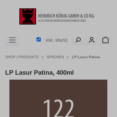
alt springen
Ware
inkl. MwSt.
SHOP | PRODUKTE
SPRÜHEN
LP Lasur Patina
LP Lasur Patina, 400ml
Bildergalerie überspringen