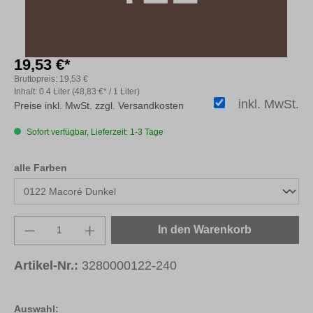
19,53 €*
Bruttopreis:
19,53 €
Inhalt:
0.4 Liter
(48,83 €* / 1 Liter)
inkl. MwSt.
Preise inkl. MwSt. zzgl. Versandkosten
Sofort verfügbar, Lieferzeit: 1-3 Tage
auswählen
alle Farben
Produkt Anzahl: Gib den gewünschten Wert e
In den Warenkorb
Artikel-Nr.:
3280000122-240
Auswahl: