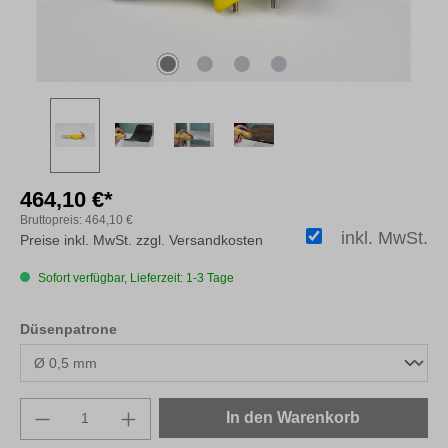
464,10 €*
Bruttopreis:
464,10 €
inkl. MwSt.
Preise inkl. MwSt. zzgl. Versandkosten
Sofort verfügbar, Lieferzeit: 1-3 Tage
auswählen
Düsenpatrone
Produkt Anzahl: Gib den gewünschten Wert e
In den Warenkorb