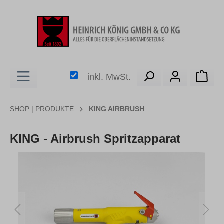
alt springen
Ware
inkl. MwSt.
SHOP | PRODUKTE
KING AIRBRUSH
KING - Airbrush Spritzapparat
Bildergalerie überspringen