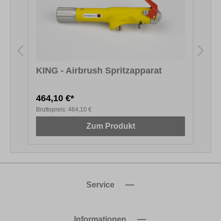
KING - Airbrush Spritzapparat
464,10 €*
2
Bruttopreis:
464,10 €
B
Zum Produkt
Service
Informationen