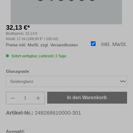
32,13 €*
Bruttopreis:
32,13 €
Inhalt:
17 ml
(189,00 €* / 100 ml)
inkl. MwSt.
Preise inkl. MwSt. zzgl. Versandkosten
Sofort verfügbar, Lieferzeit: 3 Tage
auswählen
Glanzgrade
Produkt Anzahl: Gib den gewünschten Wert e
In den Warenkorb
Artikel-Nr.:
248268610000-301
Auswahl: