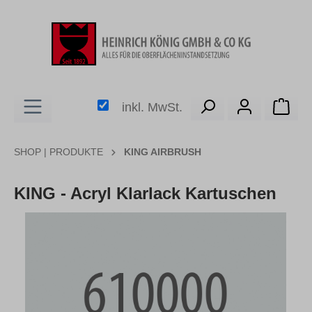
alt springen
Ware
inkl. MwSt.
SHOP | PRODUKTE
KING AIRBRUSH
KING - Acryl Klarlack Kartuschen
Bildergalerie überspringen