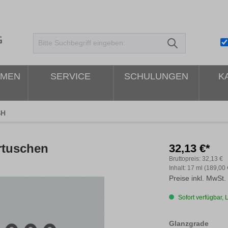
HMEN
SERVICE
SCHULUNGEN
K
SH
artuschen
32,13 €*
Bruttopreis:
32,13 €
Inhalt:
17 ml
(189,00 
Preise inkl. MwSt.
Sofort verfügbar, L
ausw
Glanzgrade