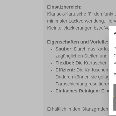
Einsatzbereich:
Klarlack-Kartusche für den funkt
minimaler Lackverwendung. Hervo
Kleinteilelackierungen bzw. Vers
P
Eigenschaften und Vorteile:
P
Sauber:
Durch das Kartusche
G
zugänglichen Stellen und übe
w
Flexibel:
Die Kartuschen könn
Effizient:
Die Kartuschen erm
B
Dadurch können sie gelagert
Farbschichtung resultieren s
Einfaches Reinigen:
Eine Re
Erhältlich in den Glanzgraden Ho