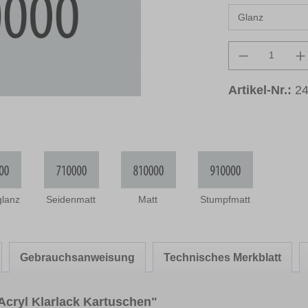
Produkt An
Artikel-Nr.:
2
glanz
Seidenmatt
Matt
Stumpfmatt
Gebrauchsanweisung
Technisches Merkblatt
Acryl Klarlack Kartuschen"