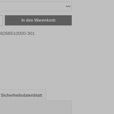
zahl: Gib den gewünschten Wert ein oder b
In den Warenkorb
48268510000-301
Sicherheitsdatenblatt