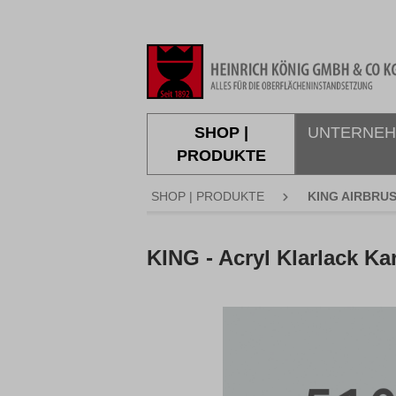
springen
Zur Hauptnavigation springen
SHOP |
UNTERNE
PRODUKTE
SHOP | PRODUKTE
KING AIRBRU
KING - Acryl Klarlack K
Bildergalerie überspringen