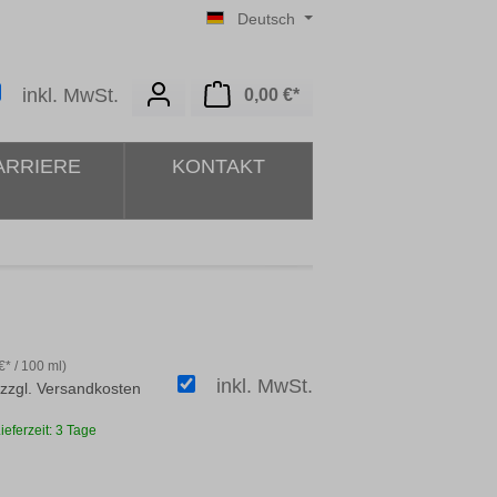
Deutsch
Warenkorb enthält 0 Posit
inkl. MwSt.
0,00 €*
ARRIERE
KONTAKT
€* / 100 ml)
inkl. MwSt.
 zzgl. Versandkosten
ieferzeit: 3 Tage
ählen