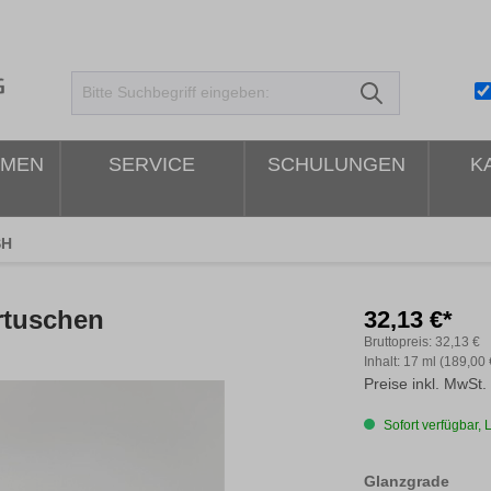
HMEN
SERVICE
SCHULUNGEN
K
SH
artuschen
32,13 €*
Bruttopreis:
32,13 €
Inhalt:
17 ml
(189,00 
Preise inkl. MwSt.
Sofort verfügbar, L
ausw
Glanzgrade