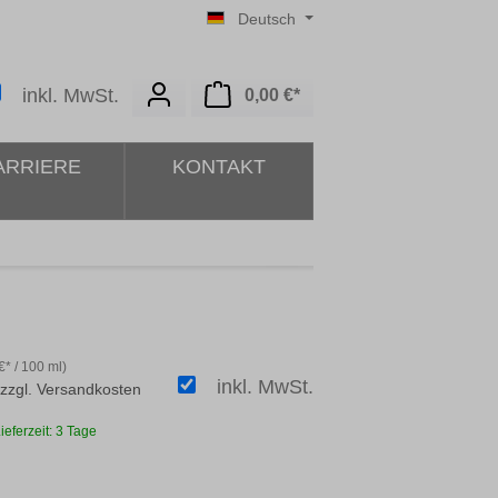
Deutsch
Warenkorb enthält 0 Posit
inkl. MwSt.
0,00 €*
ARRIERE
KONTAKT
€* / 100 ml)
inkl. MwSt.
 zzgl. Versandkosten
ieferzeit: 3 Tage
ählen