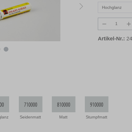
Produkt An
Artikel-Nr.:
2
glanz
Seidenmatt
Matt
Stumpfmatt