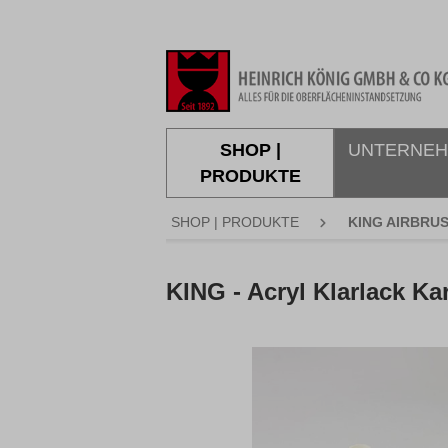
springen
Zur Hauptnavigation springen
SHOP |
UNTERNE
PRODUKTE
SHOP | PRODUKTE
KING AIRBRU
KING - Acryl Klarlack K
Bildergalerie überspringen