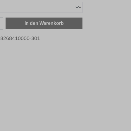
zahl: Gib den gewünschten Wert ein oder b
In den Warenkorb
48268410000-301