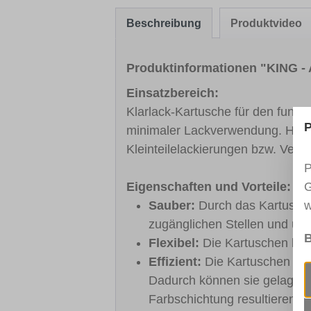
Beschreibung
Produktvideo
Produktinformationen "KING - 
Einsatzbereich:
Klarlack-Kartusche für den funkt
P
minimaler Lackverwendung. Hervo
Kleinteilelackierungen bzw. Vers
P
G
Eigenschaften und Vorteile:
w
Sauber:
Durch das Kartusche
zugänglichen Stellen und übe
B
Flexibel:
Die Kartuschen könn
Effizient:
Die Kartuschen erm
Dadurch können sie gelagert
Farbschichtung resultieren s