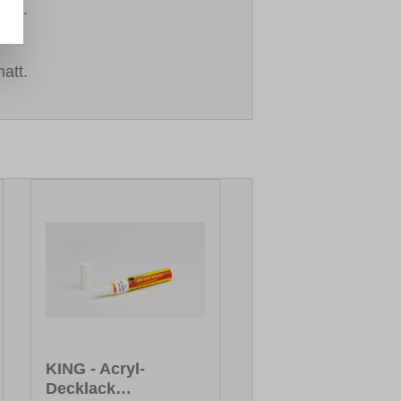
gen.
att.
KING - Acryl-
Decklack