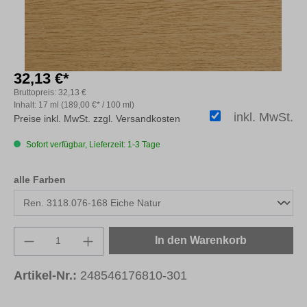
32,13 €*
Bruttopreis:
32,13 €
Inhalt:
17 ml
(189,00 €* / 100 ml)
inkl. MwSt.
Preise inkl. MwSt. zzgl. Versandkosten
Sofort verfügbar, Lieferzeit: 1-3 Tage
auswählen
alle Farben
Produkt Anzahl: Gib den gewünschten Wert e
In den Warenkorb
Artikel-Nr.:
248546176810-301