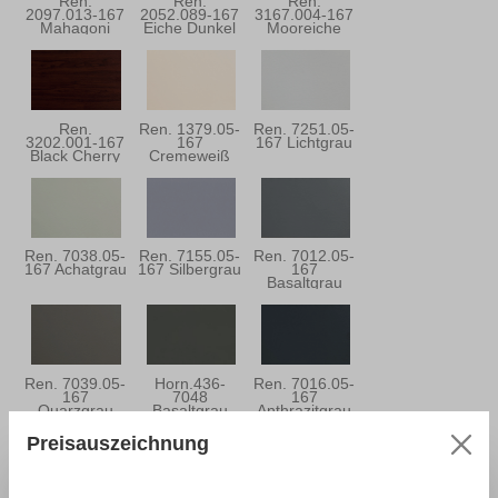
Ren.
Ren.
Ren.
2097.013-167
2052.089-167
3167.004-167
Mahagoni
Eiche Dunkel
Mooreiche
Ren.
Ren. 1379.05-
Ren. 7251.05-
3202.001-167
167
167 Lichtgrau
Black Cherry
Cremeweiß
Ren. 7038.05-
Ren. 7155.05-
Ren. 7012.05-
167 Achatgrau
167 Silbergrau
167
Basaltgrau
Ren. 7039.05-
Horn.436-
Ren. 7016.05-
167
7048
167
Quarzgrau
Basaltgrau
Anthrazitgrau
Preisauszeichnung