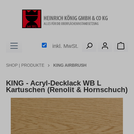
alt springen
Ware
inkl. MwSt.
SHOP | PRODUKTE
KING AIRBRUSH
KING - Acryl-Decklack WB L
Kartuschen (Renolit & Hornschuch)
Bildergalerie überspringen