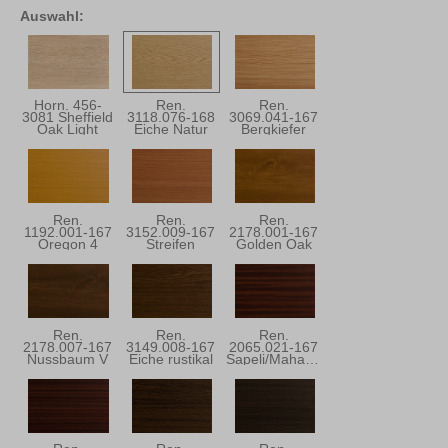
Auswahl:
Horn. 456-
Ren.
Ren.
3081 Sheffield
3118.076-168
3069.041-167
Oak Light
Eiche Natur
Bergkiefer
Ren.
Ren.
Ren.
1192.001-167
3152.009-167
2178.001-167
Oregon 4
Streifen
Golden Oak
Douglasie
Ren.
Ren.
Ren.
2178.007-167
3149.008-167
2065.021-167
Nussbaum V
Eiche rustikal
Sapeli/Mahagoni