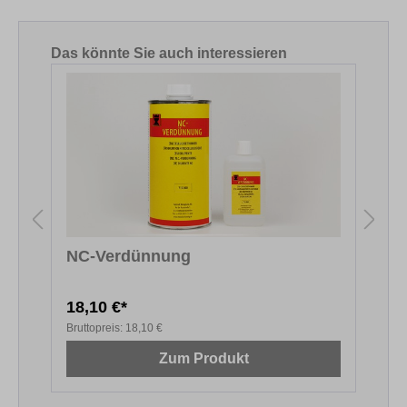
Produktgalerie überspringen
Das könnte Sie auch interessieren
NC-Verdünnung
18,10 €*
2
Bruttopreis:
18,10 €
B
Zum Produkt