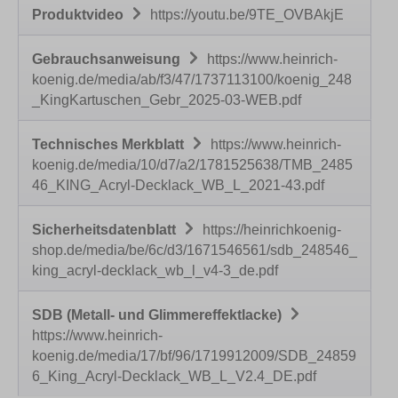
Produktvideo
https://youtu.be/9TE_OVBAkjE
Gebrauchsanweisung
https://www.heinrich-
koenig.de/media/ab/f3/47/1737113100/koenig_248
_KingKartuschen_Gebr_2025-03-WEB.pdf
Technisches Merkblatt
https://www.heinrich-
koenig.de/media/10/d7/a2/1781525638/TMB_2485
46_KING_Acryl-Decklack_WB_L_2021-43.pdf
Sicherheitsdatenblatt
https://heinrichkoenig-
shop.de/media/be/6c/d3/1671546561/sdb_248546_
king_acryl-decklack_wb_l_v4-3_de.pdf
SDB (Metall- und Glimmereffektlacke)
https://www.heinrich-
koenig.de/media/17/bf/96/1719912009/SDB_24859
6_King_Acryl-Decklack_WB_L_V2.4_DE.pdf