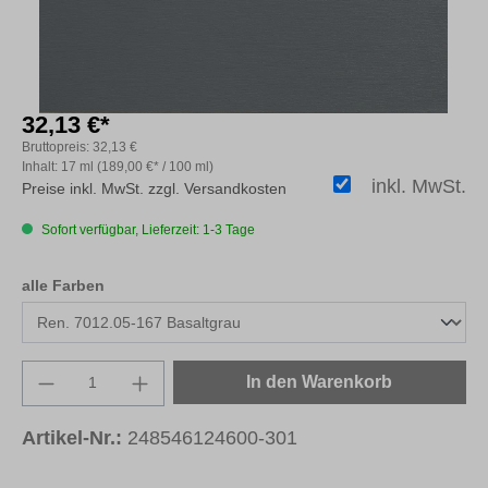
32,13 €*
Bruttopreis:
32,13 €
Inhalt:
17 ml
(189,00 €* / 100 ml)
inkl. MwSt.
Preise inkl. MwSt. zzgl. Versandkosten
Sofort verfügbar, Lieferzeit: 1-3 Tage
auswählen
alle Farben
Produkt Anzahl: Gib den gewünschten Wert e
In den Warenkorb
Artikel-Nr.:
248546124600-301