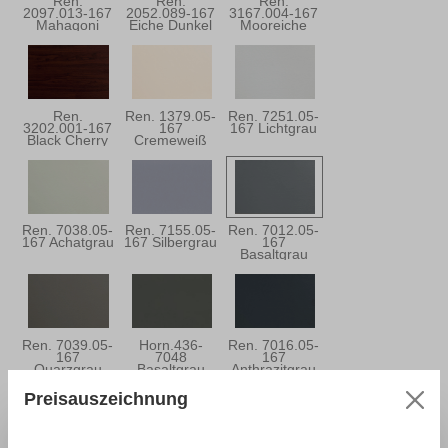
Ren.
Ren.
Ren.
2097.013-167
2052.089-167
3167.004-167
Mahagoni
Eiche Dunkel
Mooreiche
Ren.
Ren. 1379.05-
Ren. 7251.05-
3202.001-167
167
167 Lichtgrau
Black Cherry
Cremeweiß
Ren. 7038.05-
Ren. 7155.05-
Ren. 7012.05-
167 Achatgrau
167 Silbergrau
167
Basaltgrau
Ren. 7039.05-
Horn.436-
Ren. 7016.05-
167
7048
167
Quarzgrau
Basaltgrau
Anthrazitgrau
Preisauszeichnung