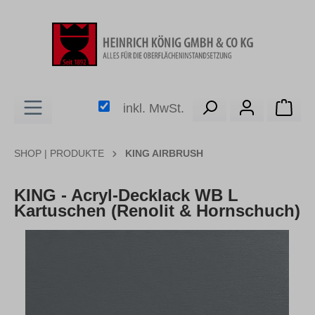
alt springen
Ware
inkl. MwSt.
SHOP | PRODUKTE
KING AIRBRUSH
KING - Acryl-Decklack WB L
Kartuschen (Renolit & Hornschuch)
Bildergalerie überspringen