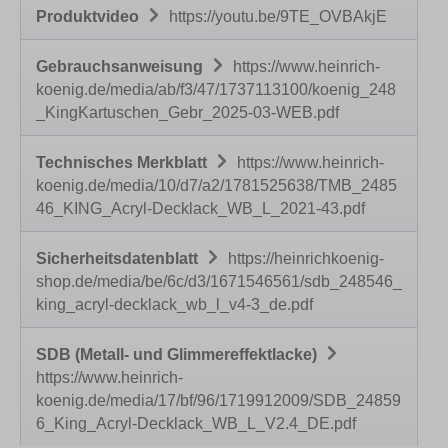
Produktvideo
https://youtu.be/9TE_OVBAkjE
Gebrauchsanweisung
https://www.heinrich-
koenig.de/media/ab/f3/47/1737113100/koenig_248
_KingKartuschen_Gebr_2025-03-WEB.pdf
Technisches Merkblatt
https://www.heinrich-
koenig.de/media/10/d7/a2/1781525638/TMB_2485
46_KING_Acryl-Decklack_WB_L_2021-43.pdf
Sicherheitsdatenblatt
https://heinrichkoenig-
shop.de/media/be/6c/d3/1671546561/sdb_248546_
king_acryl-decklack_wb_l_v4-3_de.pdf
SDB (Metall- und Glimmereffektlacke)
https://www.heinrich-
koenig.de/media/17/bf/96/1719912009/SDB_24859
6_King_Acryl-Decklack_WB_L_V2.4_DE.pdf