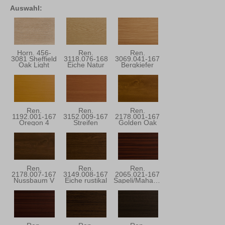
Auswahl:
Horn. 456-
Ren.
Ren.
3081 Sheffield
3118.076-168
3069.041-167
Oak Light
Eiche Natur
Bergkiefer
Ren.
Ren.
Ren.
1192.001-167
3152.009-167
2178.001-167
Oregon 4
Streifen
Golden Oak
Douglasie
Ren.
Ren.
Ren.
2178.007-167
3149.008-167
2065.021-167
Nussbaum V
Eiche rustikal
Sapeli/Mahagoni