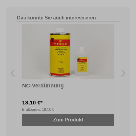
Produktgalerie überspringen
Das könnte Sie auch interessieren
NC-Verdünnung
18,10 €*
2
Bruttopreis:
18,10 €
B
Zum Produkt