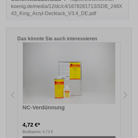
koenig.de/media/12/dc/c4/1678281713/SDB_248X
43_King_Acryl-Decklack_V3.4_DE.pdf
Produktgalerie überspringen
Das könnte Sie auch interessieren
NC-Verdünnung
4,72 €*
2
Bruttopreis:
4,72 €
B