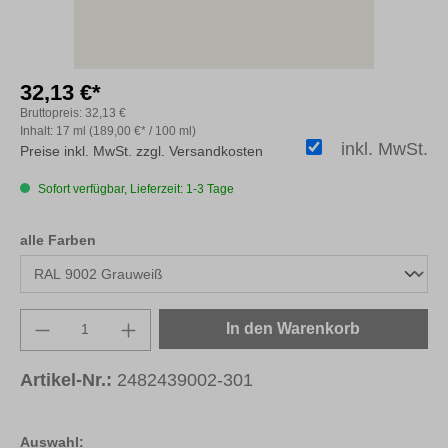
32,13 €*
Bruttopreis:
32,13 €
Inhalt:
17 ml
(189,00 €* / 100 ml)
inkl. MwSt.
Preise inkl. MwSt. zzgl. Versandkosten
Sofort verfügbar, Lieferzeit: 1-3 Tage
auswählen
alle Farben
Produkt Anzahl: Gib den gewünschten Wert e
In den Warenkorb
Artikel-Nr.:
2482439002-301
Auswahl: