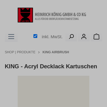
alt springen
Ware
inkl. MwSt.
SHOP | PRODUKTE
KING AIRBRUSH
KING - Acryl Decklack Kartuschen
Bildergalerie überspringen