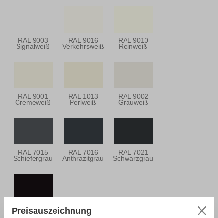
RAL 9003
RAL 9016
RAL 9010
Signalweiß
Verkehrsweiß
Reinweiß
RAL 9001
RAL 1013
RAL 9002
Cremeweiß
Perlweiß
Grauweiß
RAL 7015
RAL 7016
RAL 7021
Schiefergrau
Anthrazitgrau
Schwarzgrau
RAL 9005
Preisauszeichnung
Tiefschwarz