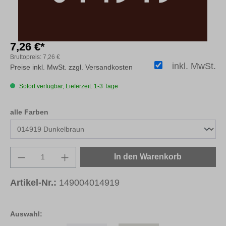
7,26 €*
Bruttopreis:
7,26 €
inkl. MwSt.
Preise inkl. MwSt. zzgl. Versandkosten
Sofort verfügbar, Lieferzeit: 1-3 Tage
auswählen
alle Farben
Produkt Anzahl: Gib den gewünschten Wert e
In den Warenkorb
Artikel-Nr.:
149004014919
Auswahl: