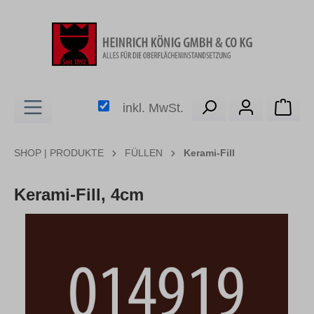
alt springen
Ware
inkl. MwSt.
SHOP | PRODUKTE
FÜLLEN
Kerami-Fill
Kerami-Fill, 4cm
Bildergalerie überspringen