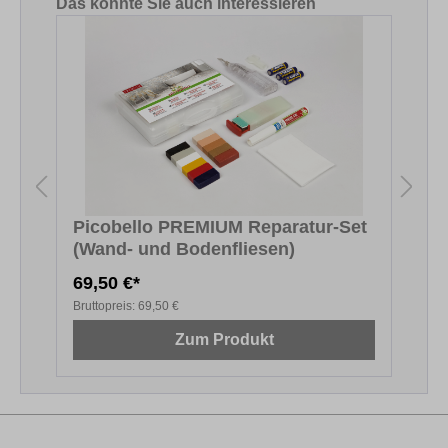
Produktgalerie überspringen
Das könnte Sie auch interessieren
Picobello PREMIUM Reparatur-Set
(Wand- und Bodenfliesen)
69,50 €*
1
Bruttopreis:
69,50 €
B
Zum Produkt