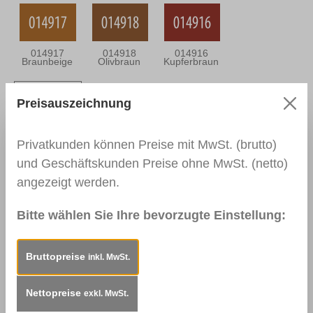
014917
014918
014916
Braunbeige
Olivbraun
Kupferbraun
Preisauszeichnung
014919
001491 Gelb
001492 Rot
Dunkelbraun
Privatkunden können Preise mit MwSt. (brutto)
und Geschäftskunden Preise ohne MwSt. (netto)
angezeigt werden.
001494 Grün
001493 Blau
Bitte wählen Sie Ihre bevorzugte Einstellung:
Bruttopreise
inkl. MwSt.
Beschreibung
Einsatzbereiche:Für Kratzer,
Nettopreise
exkl. MwSt.
Löcher und Kantenschäden auf Fliesen, Keramik