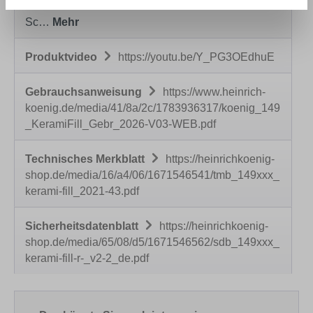
und Betonwerkstein im Innen- und Außenbereich.
Sc…
Mehr
Produktvideo
https://youtu.be/Y_PG3OEdhuE
Gebrauchsanweisung
https://www.heinrich-
koenig.de/media/41/8a/2c/1783936317/koenig_149
_KeramiFill_Gebr_2026-V03-WEB.pdf
Technisches Merkblatt
https://heinrichkoenig-
shop.de/media/16/a4/06/1671546541/tmb_149xxx_
kerami-fill_2021-43.pdf
Sicherheitsdatenblatt
https://heinrichkoenig-
shop.de/media/65/08/d5/1671546562/sdb_149xxx_
kerami-fill-r-_v2-2_de.pdf