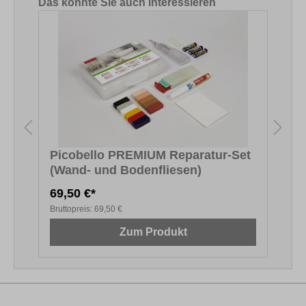
Produktgalerie überspringen
Das könnte Sie auch interessieren
Picobello PREMIUM Reparatur-Set
(Wand- und Bodenfliesen)
69,50 €*
1
Bruttopreis:
69,50 €
B
Zum Produkt