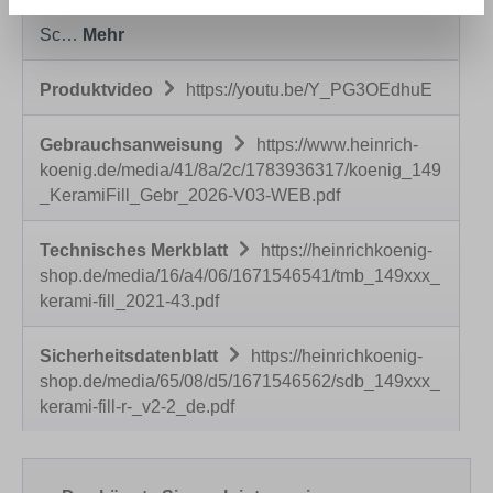
und Betonwerkstein im Innen- und Außenbereich.
Sc…
Mehr
Produktvideo
https://youtu.be/Y_PG3OEdhuE
Gebrauchsanweisung
https://www.heinrich-
koenig.de/media/41/8a/2c/1783936317/koenig_149
_KeramiFill_Gebr_2026-V03-WEB.pdf
Technisches Merkblatt
https://heinrichkoenig-
shop.de/media/16/a4/06/1671546541/tmb_149xxx_
kerami-fill_2021-43.pdf
Sicherheitsdatenblatt
https://heinrichkoenig-
shop.de/media/65/08/d5/1671546562/sdb_149xxx_
kerami-fill-r-_v2-2_de.pdf