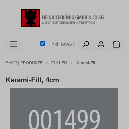
alt springen
Ware
inkl. MwSt.
SHOP | PRODUKTE
FÜLLEN
Kerami-Fill
Kerami-Fill, 4cm
Bildergalerie überspringen