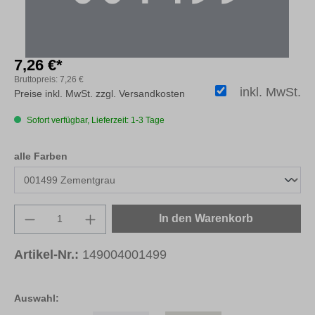
7,26 €*
Bruttopreis:
7,26 €
inkl. MwSt.
Preise inkl. MwSt. zzgl. Versandkosten
Sofort verfügbar, Lieferzeit: 1-3 Tage
auswählen
alle Farben
Produkt Anzahl: Gib den gewünschten Wert e
In den Warenkorb
Artikel-Nr.:
149004001499
Auswahl: