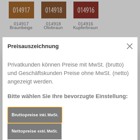
014917
014918
014916
Braunbeige
Olivbraun
Kupferbraun
Preisauszeichnung
014919
001491 Gelb
001492 Rot
Dunkelbraun
Privatkunden können Preise mit MwSt. (brutto)
und Geschäftskunden Preise ohne MwSt. (netto)
angezeigt werden.
001494 Grün
001493 Blau
Bitte wählen Sie Ihre bevorzugte Einstellung:
Bruttopreise
inkl. MwSt.
Beschreibung
Einsatzbereiche:Für Kratzer,
Nettopreise
exkl. MwSt.
Löcher und Kantenschäden auf Fliesen, Keramik