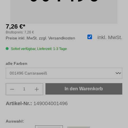
7,26 €*
Bruttopreis:
7,26 €
inkl. MwSt.
Preise inkl. MwSt. zzgl. Versandkosten
Sofort verfügbar, Lieferzeit: 1-3 Tage
auswählen
alle Farben
Produkt Anzahl: Gib den gewünschten Wert e
In den Warenkorb
Artikel-Nr.:
149004001496
Auswahl: