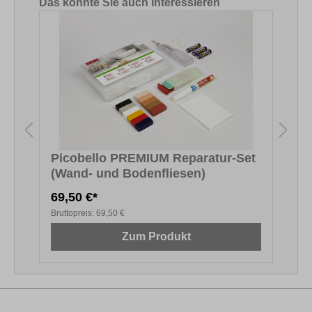
Produktgalerie überspringen
Das könnte Sie auch interessieren
Picobello PREMIUM Reparatur-Set
(Wand- und Bodenfliesen)
69,50 €*
1
Bruttopreis:
69,50 €
B
Zum Produkt