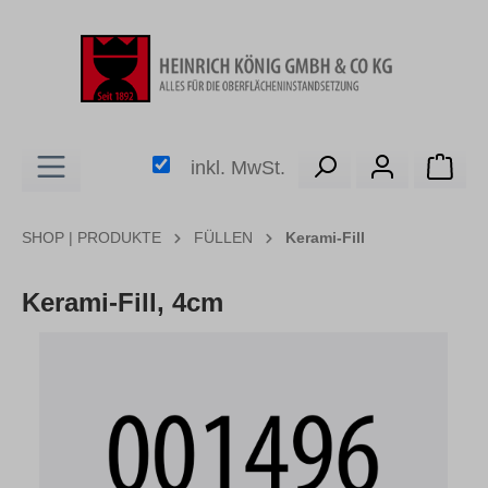
alt springen
Ware
inkl. MwSt.
SHOP | PRODUKTE
FÜLLEN
Kerami-Fill
Kerami-Fill, 4cm
Bildergalerie überspringen