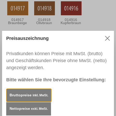
014917
014918
014916
Braunbeige
Olivbraun
Kupferbraun
Preisauszeichnung
014919
001491 Gelb
001492 Rot
Dunkelbraun
Privatkunden können Preise mit MwSt. (brutto)
und Geschäftskunden Preise ohne MwSt. (netto)
angezeigt werden.
001494 Grün
001493 Blau
Bitte wählen Sie Ihre bevorzugte Einstellung:
Bruttopreise
inkl. MwSt.
Beschreibung
Einsatzbereiche:Für Kratzer,
Nettopreise
exkl. MwSt.
Löcher und Kantenschäden auf Fliesen, Keramik