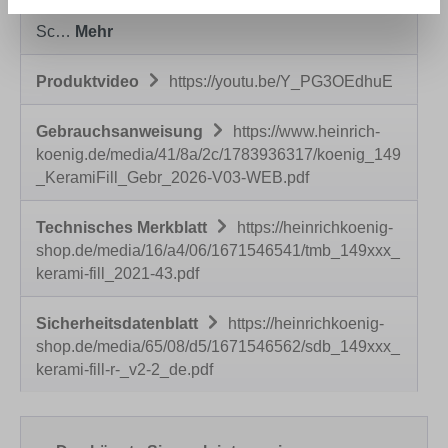
und Betonwerkstein im Innen- und Außenbereich.
Sc…
Mehr
Produktvideo
https://youtu.be/Y_PG3OEdhuE
Gebrauchsanweisung
https://www.heinrich-
koenig.de/media/41/8a/2c/1783936317/koenig_149
_KeramiFill_Gebr_2026-V03-WEB.pdf
Technisches Merkblatt
https://heinrichkoenig-
shop.de/media/16/a4/06/1671546541/tmb_149xxx_
kerami-fill_2021-43.pdf
Sicherheitsdatenblatt
https://heinrichkoenig-
shop.de/media/65/08/d5/1671546562/sdb_149xxx_
kerami-fill-r-_v2-2_de.pdf