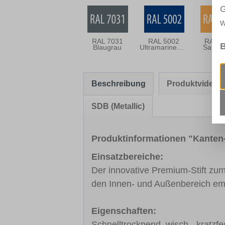
G
w
RAL 7031
RAL 5002
RAL 1
B
Blaugrau
Ultramarineblau
Safran
Beschreibung
Produktvideo
SDB (Metallic)
Produktinformationen "Kante
Einsatzbereiche:
Der innovative Premium-Stift z
den Innen- und Außenbereich em
Eigenschaften:
Schnelltrocknend, wisch-, kratzfes