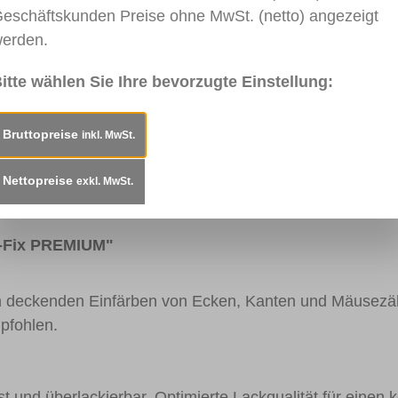
eschäftskunden Preise ohne MwSt. (netto) angezeigt
erden.
017
RAL 1028
RAL 3020
RAL 3000
RAL 6
itte wählen Sie Ihre bevorzugte Einstellung:
gelb
Melonengelb
Verkehrsrot
Feuerrot
Moosg
Bruttopreise
inkl. MwSt.
Gebrauchsanweisung
Technisches Merkblatt
Nettopreise
exkl. MwSt.
n-Fix PREMIUM"
um deckenden Einfärben von Ecken, Kanten und Mäusezä
pfohlen.
t und überlackierbar. Optimierte Lackqualität für einen k