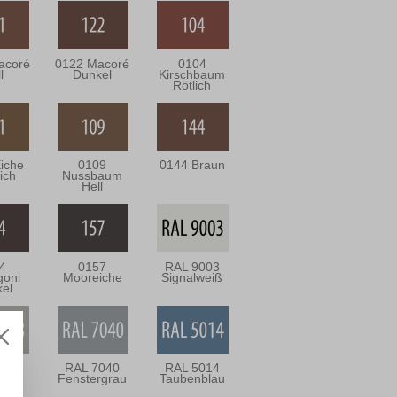
acoré
0122 Macoré
0104
l
Dunkel
Kirschbaum
Rötlich
iche
0109
0144 Braun
ich
Nussbaum
Hell
4
0157
RAL 9003
oni
Mooreiche
Signalweiß
el
038
RAL 7040
RAL 5014
grau
Fenstergrau
Taubenblau