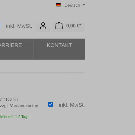
Deutsch
Warenkorb enthält 0 Posit
inkl. MwSt.
0,00 €*
ARRIERE
KONTAKT
* / 100 ml)
inkl. MwSt.
 zzgl. Versandkosten
ieferzeit: 1-3 Tage
ählen