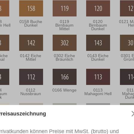
8
0158 Buche
0119
0120
0121 M
m Hell
Dunkel
Birnbaum
Birnbaum
Hel
Mittel
Dunkel
iche
0142 Eiche
0302 Eiche
0143 Eiche
0301 E
kal
Mittel
Bräunlich
Dunkel
Grünl
4
0112
0166 Wenge
0113
011
aum
Nussbraun
Mahagoni Hell
Mahag
k
Dunk
reisauszeichnung
001
RAL 1013
RAL 9002
RAL 7035
RAL 7
weiß
Perlweiß
Grauweiß
Lichtgrau
Achat
rivatkunden können Preise mit MwSt. (brutto) und