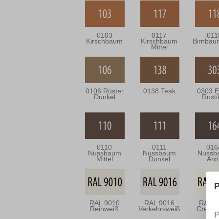
0103
0117
011
Kirschbaum
Kirschbaum
Birnbau
Mittel
0106 Rüster
0138 Teak
0303 E
Dunkel
Rusti
0110
0111
016
Nussbaum
Nussbaum
Nussb
Mittel
Dunkel
Anti
P
RAL 9010
RAL 9016
RAL 9
Reinweiß
Verkehrsweiß
Creme
P