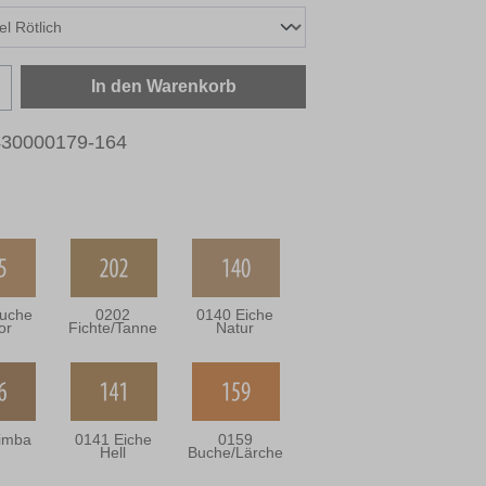
zahl: Gib den gewünschten Wert ein oder b
In den Warenkorb
430000179-164
uche
0202
0140 Eiche
or
Fichte/Tanne
Natur
imba
0141 Eiche
0159
Hell
Buche/Lärche