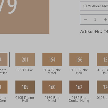
Produkt An
Artikel-Nr.:
2
horn
0201 Birke
0154 Buche
0156 Buche
0155 B
ötlich
Mittel
Hell
Dek
iefer
0105 Rüster
0160 Erle
0162 Erle
0126 L
Kern
Hell
Mittel
Dunkel Honig