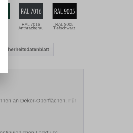
005
RAL 7016
RAL 9005
rün
Anthrazitgrau
Tiefschwarz
Sicherheitsdatenblatt
hnen an Dekor-Oberflächen. Für
ontinuierlichen Lackfluss.