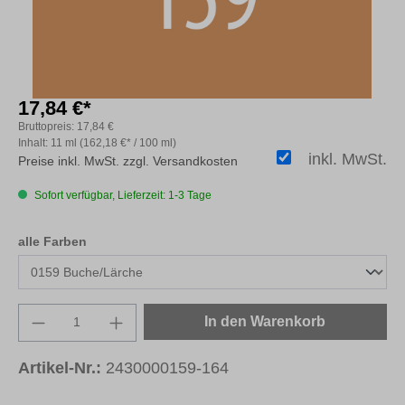
17,84 €*
Bruttopreis:
17,84 €
Inhalt:
11 ml
(162,18 €* / 100 ml)
inkl. MwSt.
Preise inkl. MwSt. zzgl. Versandkosten
Sofort verfügbar, Lieferzeit: 1-3 Tage
auswählen
alle Farben
Produkt Anzahl: Gib den gewünschten Wert e
In den Warenkorb
Artikel-Nr.:
2430000159-164