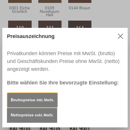
0301 Eiche
0109
0144 Braun
Grünlich
Nussbaum
Hell
Preisauszeichnung
0110
0111
0164
Nussbaum
Nussbaum
Nussbaum
Mittel
Dunkel
Antik
Privatkunden können Preise mit MwSt. (brutto)
und Geschäftskunden Preise ohne MwSt. (netto)
angezeigt werden.
0112
0166 Wenge
0113
Nussbraun
Mahagoni Hell
Bitte wählen Sie Ihre bevorzugte Einstellung:
Bruttopreise
inkl. MwSt.
0114
0157
RAL 9003
Mahagoni
Mooreiche
Signalweiß
Dunkel
Nettopreise
exkl. MwSt.