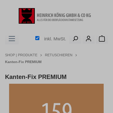
alt springen
Ware
inkl. MwSt.
SHOP | PRODUKTE
RETUSCHIEREN
Kanten-Fix PREMIUM
Kanten-Fix PREMIUM
Bildergalerie überspringen