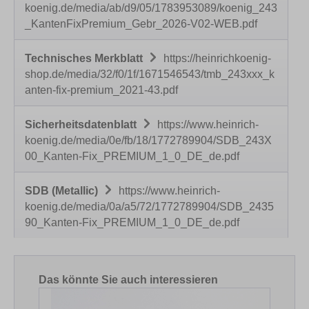
koenig.de/media/ab/d9/05/1783953089/koenig_243
_KantenFixPremium_Gebr_2026-V02-WEB.pdf
Technisches Merkblatt
https://heinrichkoenig-
shop.de/media/32/f0/1f/1671546543/tmb_243xxx_k
anten-fix-premium_2021-43.pdf
Sicherheitsdatenblatt
https://www.heinrich-
koenig.de/media/0e/fb/18/1772789904/SDB_243X
00_Kanten-Fix_PREMIUM_1_0_DE_de.pdf
SDB (Metallic)
https://www.heinrich-
koenig.de/media/0a/a5/72/1772789904/SDB_2435
90_Kanten-Fix_PREMIUM_1_0_DE_de.pdf
Produktgalerie überspringen
Das könnte Sie auch interessieren