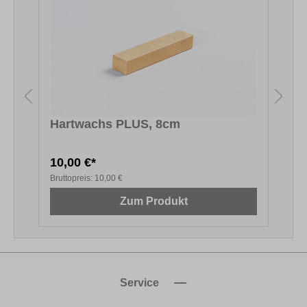
Hartwachs PLUS, 8cm
T
10,00 €*
3
Bruttopreis:
10,00 €
B
Zum Produkt
Service