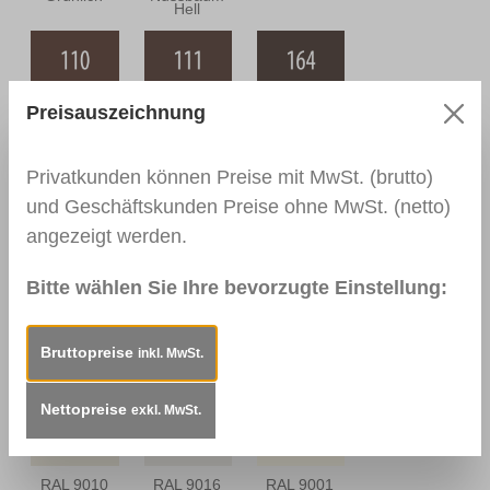
Hell
0110
0111
0164
Preisauszeichnung
Nussbaum
Nussbaum
Nussbaum
Mittel
Dunkel
Antik
Privatkunden können Preise mit MwSt. (brutto)
und Geschäftskunden Preise ohne MwSt. (netto)
0112
0166 Wenge
0113
angezeigt werden.
Nussbraun
Mahagoni Hell
Bitte wählen Sie Ihre bevorzugte Einstellung:
Bruttopreise
inkl. MwSt.
0114
0157
RAL 9003
Mahagoni
Mooreiche
Signalweiß
Dunkel
Nettopreise
exkl. MwSt.
RAL 9010
RAL 9016
RAL 9001