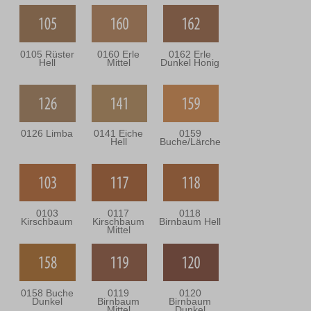
0105 Rüster
0160 Erle
0162 Erle
Hell
Mittel
Dunkel Honig
0126 Limba
0141 Eiche
0159
Hell
Buche/Lärche
0103
0117
0118
Kirschbaum
Kirschbaum
Birnbaum Hell
Mittel
0158 Buche
0119
0120
Dunkel
Birnbaum
Birnbaum
Mittel
Dunkel