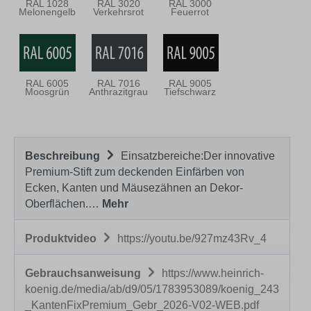
RAL 1028
RAL 3020
RAL 3000
Melonengelb
Verkehrsrot
Feuerrot
RAL 6005
RAL 7016
RAL 9005
Moosgrün
Anthrazitgrau
Tiefschwarz
Beschreibung
Einsatzbereiche:Der innovative
Premium-Stift zum deckenden Einfärben von
Ecken, Kanten und Mäusezähnen an Dekor-
Oberflächen.…
Mehr
Produktvideo
https://youtu.be/927mz43Rv_4
Gebrauchsanweisung
https://www.heinrich-
koenig.de/media/ab/d9/05/1783953089/koenig_243
_KantenFixPremium_Gebr_2026-V02-WEB.pdf