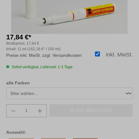
17,84 €*
Bruttopreis:
17,84 €
Inhalt:
11 ml
(162,18 €* / 100 ml)
inkl. MwSt.
Preise inkl. MwSt. zzgl. Versandkosten
Sofort verfügbar, Lieferzeit: 1-3 Tage
auswählen
alle Farben
Produkt Anzahl: Gib den gewünschten Wert e
In den Warenkorb
Auswahl: