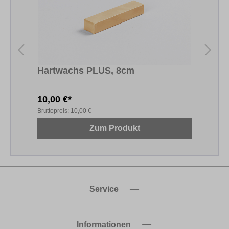
Hartwachs PLUS, 8cm
T
10,00 €*
3
Bruttopreis:
10,00 €
B
Zum Produkt
Service
Informationen