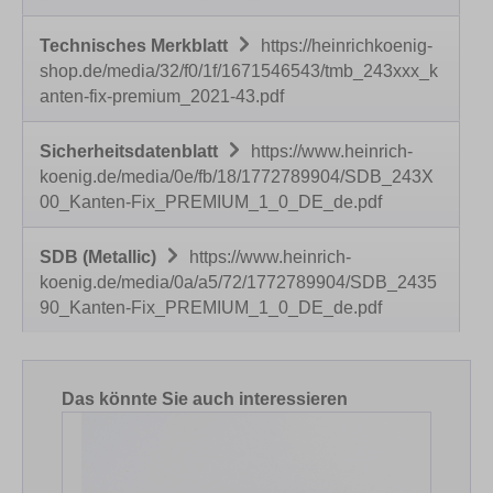
Technisches Merkblatt
https://heinrichkoenig-
shop.de/media/32/f0/1f/1671546543/tmb_243xxx_k
anten-fix-premium_2021-43.pdf
Sicherheitsdatenblatt
https://www.heinrich-
koenig.de/media/0e/fb/18/1772789904/SDB_243X
00_Kanten-Fix_PREMIUM_1_0_DE_de.pdf
SDB (Metallic)
https://www.heinrich-
koenig.de/media/0a/a5/72/1772789904/SDB_2435
90_Kanten-Fix_PREMIUM_1_0_DE_de.pdf
Produktgalerie überspringen
Das könnte Sie auch interessieren