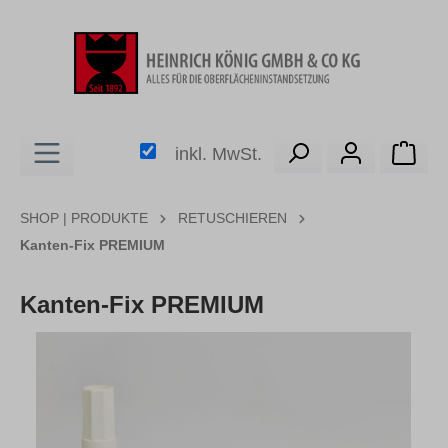
alt springen
Ware
inkl. MwSt.
SHOP | PRODUKTE
RETUSCHIEREN
Kanten-Fix PREMIUM
Kanten-Fix PREMIUM
Bildergalerie überspringen