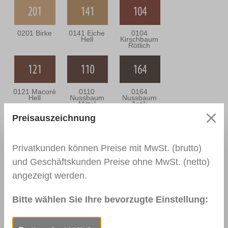
0201 Birke
0141 Eiche
0104
Hell
Kirschbaum
Rötlich
0121 Macoré
0110
0164
Hell
Nussbaum
Nussbaum
Mittel
Antik
Preisauszeichnung
Privatkunden können Preise mit MwSt. (brutto)
0114
0915 Gelb
0917 Rot
Mahagoni
und Geschäftskunden Preise ohne MwSt. (netto)
Dunkel
angezeigt werden.
Bitte wählen Sie Ihre bevorzugte Einstellung:
0919 Blau
RAL 9010
RAL 9005
Reinweiß
Tiefschwarz