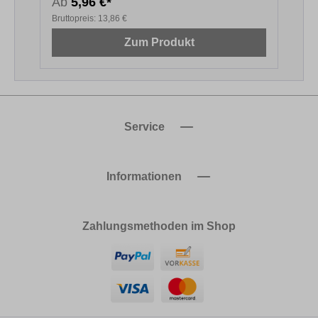
Ab
5,96 €*
4
Bruttopreis:
13,86 €
B
Zum Produkt
Service
Informationen
Zahlungsmethoden im Shop