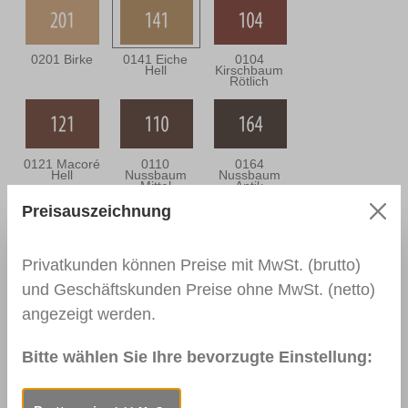
0201 Birke
0141 Eiche
0104
Hell
Kirschbaum
Rötlich
0121 Macoré
0110
0164
Hell
Nussbaum
Nussbaum
Mittel
Antik
Preisauszeichnung
Privatkunden können Preise mit MwSt. (brutto)
0114
0915 Gelb
0917 Rot
Mahagoni
und Geschäftskunden Preise ohne MwSt. (netto)
Dunkel
angezeigt werden.
Bitte wählen Sie Ihre bevorzugte Einstellung:
0919 Blau
RAL 9010
RAL 9005
Reinweiß
Tiefschwarz