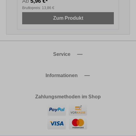
Ab
5,96 €*
4
Bruttopreis:
13,86 €
B
Zum Produkt
Service
Informationen
Zahlungsmethoden im Shop