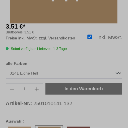
3,51 €*
Bruttopreis:
3,51 €
inkl. MwSt.
Preise inkl. MwSt. zzgl. Versandkosten
Sofort verfügbar, Lieferzeit: 1-3 Tage
auswählen
alle Farben
Produkt Anzahl: Gib den gewünschten Wert e
In den Warenkorb
Artikel-Nr.:
2501010141-132
Auswahl: