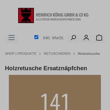
alt springen
Ware
inkl. MwSt.
SHOP | PRODUKTE
RETUSCHIEREN
Holzretusche
Holzretusche Ersatznäpfchen
Bildergalerie überspringen