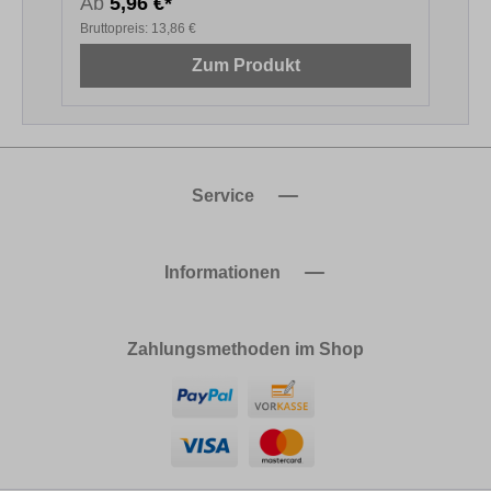
Ab
5,96 €*
4
Bruttopreis:
13,86 €
B
Zum Produkt
Service
Informationen
Zahlungsmethoden im Shop