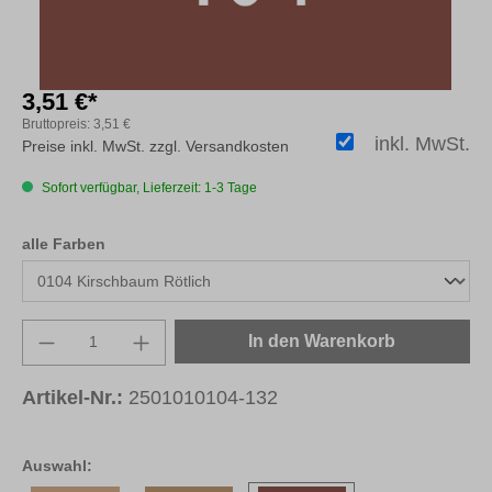
3,51 €*
Bruttopreis:
3,51 €
inkl. MwSt.
Preise inkl. MwSt. zzgl. Versandkosten
Sofort verfügbar, Lieferzeit: 1-3 Tage
auswählen
alle Farben
Produkt Anzahl: Gib den gewünschten Wert e
In den Warenkorb
Artikel-Nr.:
2501010104-132
Auswahl: