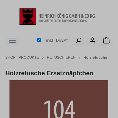
alt springen
Ware
inkl. MwSt.
SHOP | PRODUKTE
RETUSCHIEREN
Holzretusche
Holzretusche Ersatznäpfchen
Bildergalerie überspringen