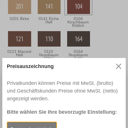
0201 Birke
0141 Eiche
0104
Hell
Kirschbaum
Rötlich
0121 Macoré
0110
0164
Hell
Nussbaum
Nussbaum
Mittel
Antik
Preisauszeichnung
Privatkunden können Preise mit MwSt. (brutto)
0114
0915 Gelb
0917 Rot
Mahagoni
und Geschäftskunden Preise ohne MwSt. (netto)
Dunkel
angezeigt werden.
Bitte wählen Sie Ihre bevorzugte Einstellung:
0919 Blau
RAL 9010
RAL 9005
Reinweiß
Tiefschwarz