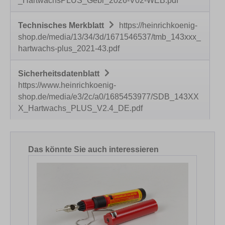
_HartwachsPLUS_Gebr_2026-V02-WEB.pdf
Technisches Merkblatt
https://heinrichkoenig-
shop.de/media/13/34/3d/1671546537/tmb_143xxx_
hartwachs-plus_2021-43.pdf
Sicherheitsdatenblatt
https://www.heinrichkoenig-
shop.de/media/e3/2c/a0/1685453977/SDB_143XX
X_Hartwachs_PLUS_V2.4_DE.pdf
Produktgalerie überspringen
Das könnte Sie auch interessieren