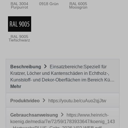
RAL 3004
0918 Grün
RAL 6005
Purpurrot
Moosgrün
RAL 9005
Tiefschwarz
Beschreibung
Einsatzbereiche:Speziell für
Kratzer, Löcher und Kantenschäden in Echtholz-,
Kunststoff- und Dekor-Oberflächen im Bereich Kü…
Mehr
Produktvideo
https://youtu.be/cuAuo2qjJtw
Gebrauchsanweisung
https://www.heinrich-
koenig.de/media/7e/72/59/1783933647/koenig_143