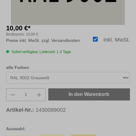
10,00 €*
Bruttopreis:
10,00 €
inkl. MwSt.
Preise inkl. MwSt. zzgl. Versandkosten
Sofort verfügbar, Lieferzeit: 1-3 Tage
auswählen
alle Farben
Produkt Anzahl: Gib den gewünschten Wert e
In den Warenkorb
Artikel-Nr.:
1430089002
Auswahl: