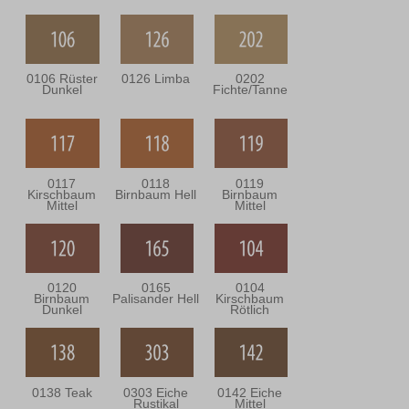
0106 Rüster
0126 Limba
0202
Dunkel
Fichte/Tanne
0117
0118
0119
Kirschbaum
Birnbaum Hell
Birnbaum
Mittel
Mittel
0120
0165
0104
Birnbaum
Palisander Hell
Kirschbaum
Dunkel
Rötlich
0138 Teak
0303 Eiche
0142 Eiche
Rustikal
Mittel