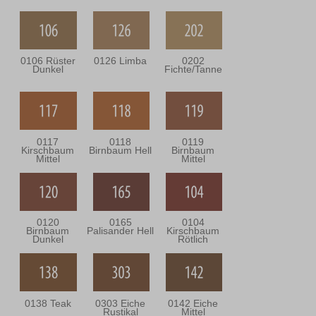
0106 Rüster
0126 Limba
0202
Dunkel
Fichte/Tanne
0117
0118
0119
Kirschbaum
Birnbaum Hell
Birnbaum
Mittel
Mittel
0120
0165
0104
Birnbaum
Palisander Hell
Kirschbaum
Dunkel
Rötlich
0138 Teak
0303 Eiche
0142 Eiche
Rustikal
Mittel