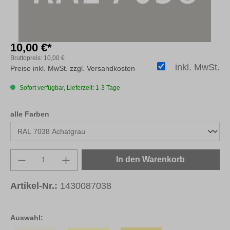
10,00 €*
Bruttopreis:
10,00 €
inkl. MwSt.
Preise inkl. MwSt. zzgl. Versandkosten
Sofort verfügbar, Lieferzeit: 1-3 Tage
auswählen
alle Farben
Produkt Anzahl: Gib den gewünschten Wert e
In den Warenkorb
Artikel-Nr.:
1430087038
Auswahl: