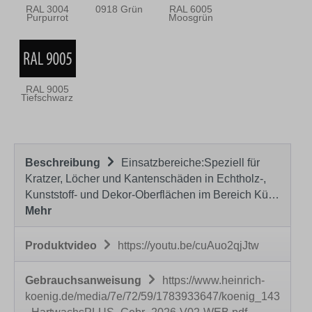
RAL 3004
0918 Grün
RAL 6005
Purpurrot
Moosgrün
RAL 9005
Tiefschwarz
Beschreibung
Einsatzbereiche:Speziell für
Kratzer, Löcher und Kantenschäden in Echtholz-,
Kunststoff- und Dekor-Oberflächen im Bereich Kü…
Mehr
Produktvideo
https://youtu.be/cuAuo2qjJtw
Gebrauchsanweisung
https://www.heinrich-
koenig.de/media/7e/72/59/1783933647/koenig_143