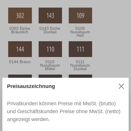
0302 Eiche
0143 Eiche
0109
Bräunlich
Dunkel
Nussbaum
Hell
0144 Braun
0110
0111
Nussbaum
Nussbaum
Mittel
Dunkel
Preisauszeichnung
0164
0112
0166 Wenge
Nussbaum
Nussbraun
Antik
Privatkunden können Preise mit MwSt. (brutto)
und Geschäftskunden Preise ohne MwSt. (netto)
angezeigt werden.
0139
0113
0114