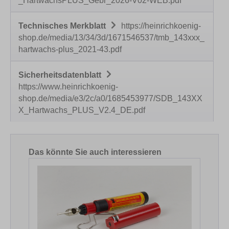
_HartwachsPLUS_Gebr_2026-V02-WEB.pdf
Technisches Merkblatt
https://heinrichkoenig-
shop.de/media/13/34/3d/1671546537/tmb_143xxx_
hartwachs-plus_2021-43.pdf
Sicherheitsdatenblatt
https://www.heinrichkoenig-
shop.de/media/e3/2c/a0/1685453977/SDB_143XX
X_Hartwachs_PLUS_V2.4_DE.pdf
Produktgalerie überspringen
Das könnte Sie auch interessieren