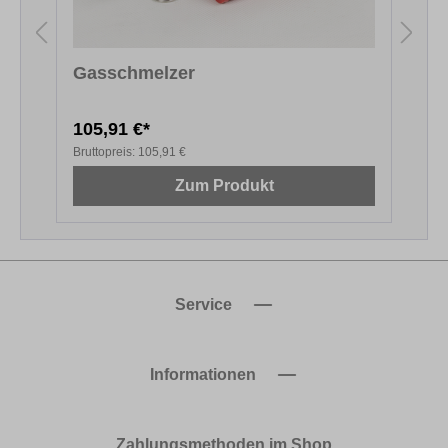
Gasschmelzer
105,91 €*
6
Bruttopreis:
105,91 €
B
Zum Produkt
Service
Informationen
Zahlungsmethoden im Shop