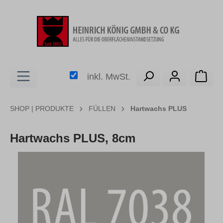
alt springen
Ware
inkl. MwSt.
SHOP | PRODUKTE
FÜLLEN
Hartwachs PLUS
Hartwachs PLUS, 8cm
Bildergalerie überspringen