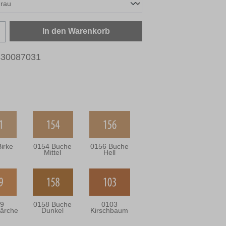
zahl: Gib den gewünschten Wert ein oder b
In den Warenkorb
430087031
irke
0154 Buche
0156 Buche
Mittel
Hell
9
0158 Buche
0103
ärche
Dunkel
Kirschbaum