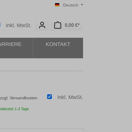
Deutsch
Warenkorb enthält 0 Posit
inkl. MwSt.
0,00 €*
ARRIERE
KONTAKT
inkl. MwSt.
 zzgl. Versandkosten
ieferzeit: 1-3 Tage
ählen