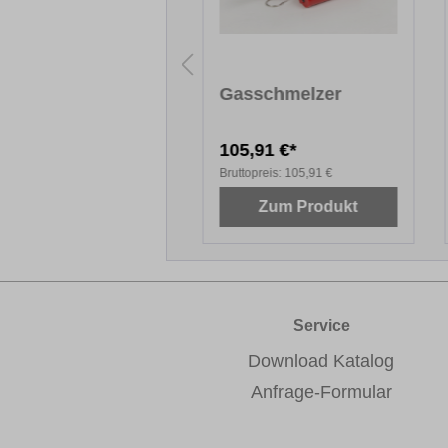
rtwachs PLUS, 8
Gasschmelzer
 - Renolit
rbtöne
,00 €*
105,91 €*
topreis:
10,00 €
Bruttopreis:
105,91 €
Zum Produkt
Zum Produkt
Service
Download Katalog
Anfrage-Formular