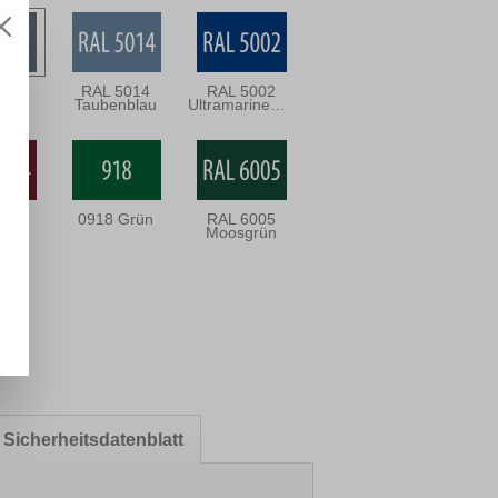
031
RAL 5014
RAL 5002
rau
Taubenblau
Ultramarineblau
004
0918 Grün
RAL 6005
rrot
Moosgrün
Sicherheitsdatenblatt