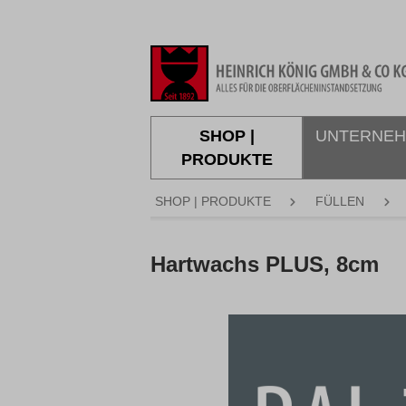
springen
Zur Hauptnavigation springen
SHOP |
UNTERNE
PRODUKTE
SHOP | PRODUKTE
FÜLLEN
Hartwachs PLUS, 8cm
Bildergalerie überspringen