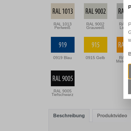
P
P
RAL 1013
RAL 9002
RAL 7
Perlweiß
Grauweiß
Licht
G
w
B
0919 Blau
0915 Gelb
RAL 1
Melone
RAL 9005
Tiefschwarz
Beschreibung
Produktvideo