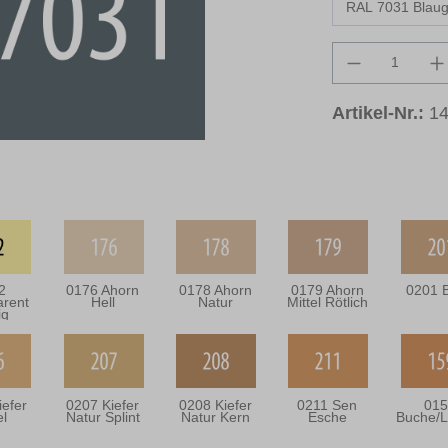
Produkt An
Artikel-Nr.:
1
2
0176 Ahorn
0178 Ahorn
0179 Ahorn
0201 B
arent
Hell
Natur
Mittel Rötlich
ig
iefer
0207 Kiefer
0208 Kiefer
0211 Sen
015
el
Natur Splint
Natur Kern
Esche
Buche/L