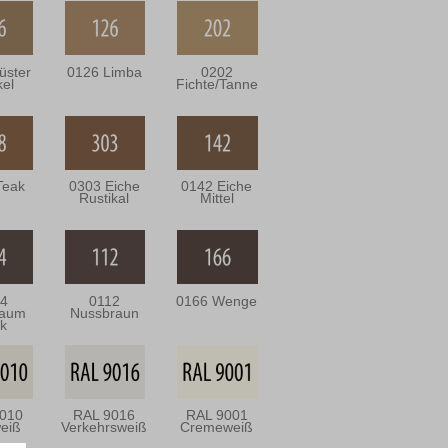
üster
0126 Limba
0202
el
Fichte/Tanne
Teak
0303 Eiche
0142 Eiche
Rustikal
Mittel
4
0112
0166 Wenge
baum
Nussbraun
ik
010
RAL 9016
RAL 9001
eiß
Verkehrsweiß
Cremeweiß