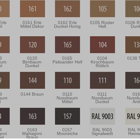
Erle
0161 Erle
0162 Erle
0105 Rüster
0106 R
el
Mittel Dekor
Dunkel Honig
Hell
Dunk
9
0120
0165
0104
0138 
aum
Birnbaum
Palisander Hell
Kirschbaum
el
Dunkel
Rötlich
9
0144 Braun
0110
0111
016
aum
Nussbaum
Nussbaum
Nuss
l
Mittel
Dunkel
Ant
4
0163
0157
RAL 9003
RAL 9
oni
Mahagoni
Mooreiche
Signalweiß
Reinw
el
Braun