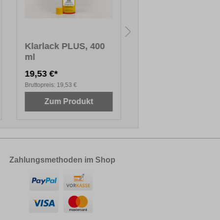
Klarlack PLUS, 400
Schleif- und
ml
Poliertuch
19,53 €*
Ab
6,07 €*
Bruttopreis:
19,53 €
Bruttopreis:
27,67 €
Zum Produkt
Zum Produkt
Zahlungsmethoden im Shop