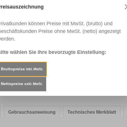
reisauszeichnung
rivatkunden können Preise mit MwSt. (brutto) und
035
RAL 7038
RAL 7040
RAL 7016
RAL 7
grau
Achatgrau
Fenstergrau
Anthrazitgrau
Blaug
eschäftskunden Preise ohne MwSt. (netto) angezeigt
erden.
itte wählen Sie Ihre bevorzugte Einstellung:
028
0917 Rot
RAL 3020
RAL 3000
RAL 3
ngelb
Verkehrsrot
Feuerrot
Purpu
Bruttopreise
inkl. MwSt.
Nettopreise
exkl. MwSt.
Gebrauchsanweisung
Technisches Merkblatt