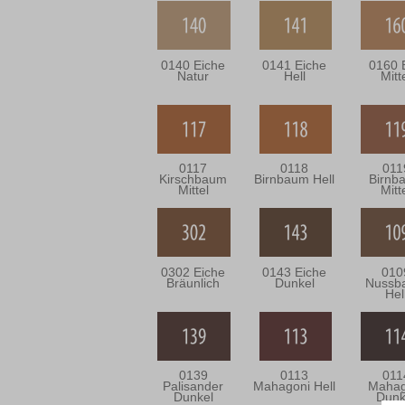
0140 Eiche
0141 Eiche
0160 
Natur
Hell
Mitt
0117
0118
011
Kirschbaum
Birnbaum Hell
Birnb
Mittel
Mitt
0302 Eiche
0143 Eiche
010
Bräunlich
Dunkel
Nussb
Hel
0139
0113
011
Palisander
Mahagoni Hell
Mahag
Dunkel
Dunk