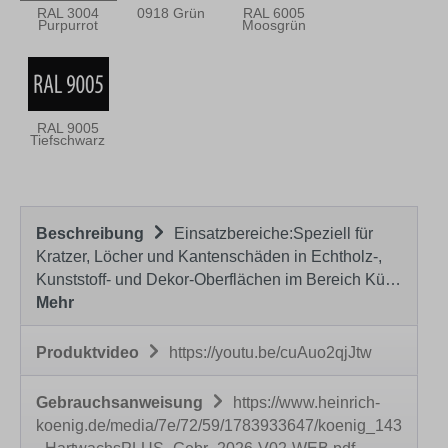
RAL 3004
0918 Grün
RAL 6005
Purpurrot
Moosgrün
RAL 9005
Tiefschwarz
Beschreibung
Einsatzbereiche:Speziell für
Kratzer, Löcher und Kantenschäden in Echtholz-,
Kunststoff- und Dekor-Oberflächen im Bereich Kü…
Mehr
Produktvideo
https://youtu.be/cuAuo2qjJtw
Gebrauchsanweisung
https://www.heinrich-
koenig.de/media/7e/72/59/1783933647/koenig_143