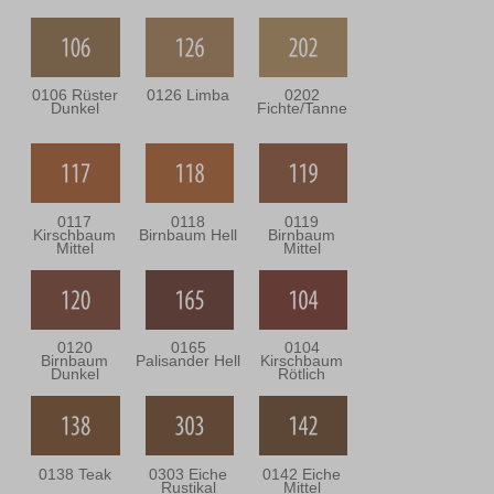
0106 Rüster
0126 Limba
0202
Dunkel
Fichte/Tanne
0117
0118
0119
Kirschbaum
Birnbaum Hell
Birnbaum
Mittel
Mittel
0120
0165
0104
Birnbaum
Palisander Hell
Kirschbaum
Dunkel
Rötlich
0138 Teak
0303 Eiche
0142 Eiche
Rustikal
Mittel