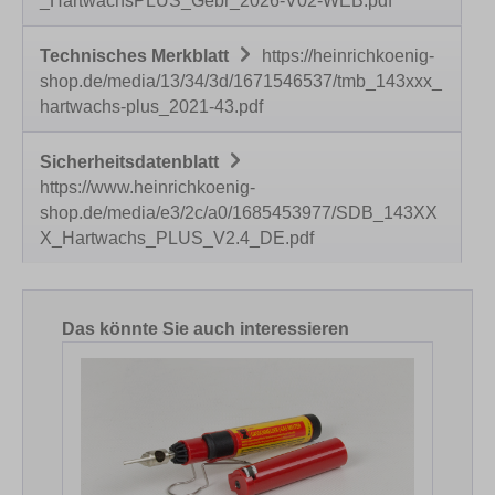
_HartwachsPLUS_Gebr_2026-V02-WEB.pdf
Technisches Merkblatt
https://heinrichkoenig-
shop.de/media/13/34/3d/1671546537/tmb_143xxx_
hartwachs-plus_2021-43.pdf
Sicherheitsdatenblatt
https://www.heinrichkoenig-
shop.de/media/e3/2c/a0/1685453977/SDB_143XX
X_Hartwachs_PLUS_V2.4_DE.pdf
Produktgalerie überspringen
Das könnte Sie auch interessieren