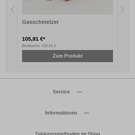
Gasschmelzer
105,91 €*
6
Bruttopreis:
105,91 €
B
Zum Produkt
Service
Informationen
Zahlungsmethoden im Shop