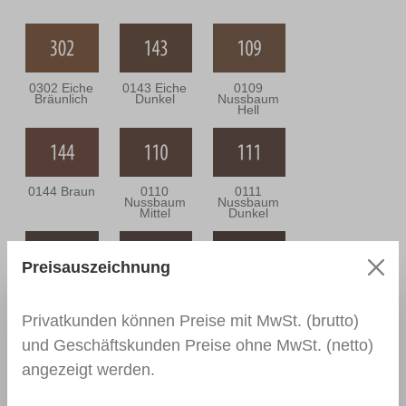
0302 Eiche
0143 Eiche
0109
Bräunlich
Dunkel
Nussbaum
Hell
0144 Braun
0110
0111
Nussbaum
Nussbaum
Mittel
Dunkel
Preisauszeichnung
0164
0112
0166 Wenge
Nussbaum
Nussbraun
Antik
Privatkunden können Preise mit MwSt. (brutto)
und Geschäftskunden Preise ohne MwSt. (netto)
angezeigt werden.
0139
0113
0114