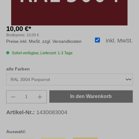
10,00 €*
Bruttopreis:
10,00 €
inkl. MwSt.
Preise inkl. MwSt. zzgl. Versandkosten
Sofort verfügbar, Lieferzeit: 1-3 Tage
auswählen
alle Farben
Produkt Anzahl: Gib den gewünschten Wert e
In den Warenkorb
Artikel-Nr.:
1430083004
Auswahl: