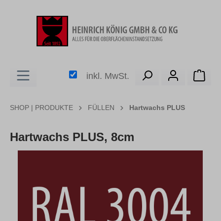
alt springen
Ware
inkl. MwSt.
SHOP | PRODUKTE
FÜLLEN
Hartwachs PLUS
Hartwachs PLUS, 8cm
Bildergalerie überspringen