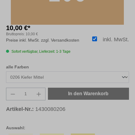
10,00 €*
Bruttopreis:
10,00 €
inkl. MwSt.
Preise inkl. MwSt. zzgl. Versandkosten
Sofort verfügbar, Lieferzeit: 1-3 Tage
auswählen
alle Farben
Produkt Anzahl: Gib den gewünschten Wert e
In den Warenkorb
Artikel-Nr.:
1430080206
Auswahl: