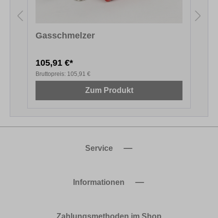
Gasschmelzer
105,91 €*
6
Bruttopreis:
105,91 €
B
Zum Produkt
Service
Informationen
Zahlungsmethoden im Shop