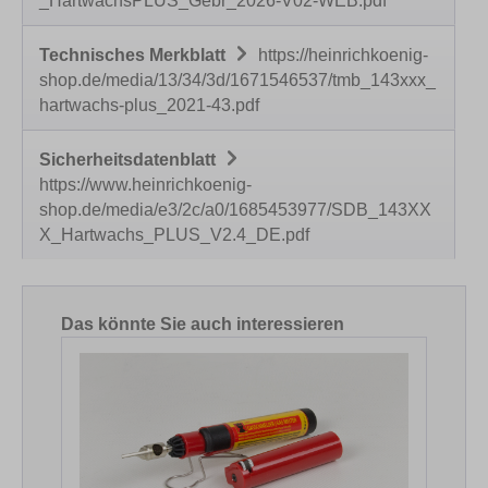
_HartwachsPLUS_Gebr_2026-V02-WEB.pdf
Technisches Merkblatt
https://heinrichkoenig-
shop.de/media/13/34/3d/1671546537/tmb_143xxx_
hartwachs-plus_2021-43.pdf
Sicherheitsdatenblatt
https://www.heinrichkoenig-
shop.de/media/e3/2c/a0/1685453977/SDB_143XX
X_Hartwachs_PLUS_V2.4_DE.pdf
Produktgalerie überspringen
Das könnte Sie auch interessieren