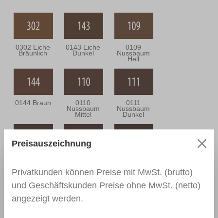
0302 Eiche
0143 Eiche
0109
Bräunlich
Dunkel
Nussbaum
Hell
0144 Braun
0110
0111
Nussbaum
Nussbaum
Mittel
Dunkel
Preisauszeichnung
0164
0112
0166 Wenge
Nussbaum
Nussbraun
Antik
Privatkunden können Preise mit MwSt. (brutto)
und Geschäftskunden Preise ohne MwSt. (netto)
angezeigt werden.
0139
0113
0114