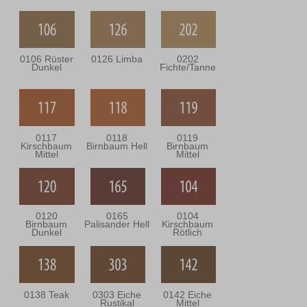
0106 Rüster
0126 Limba
0202
Dunkel
Fichte/Tanne
0117
0118
0119
Kirschbaum
Birnbaum Hell
Birnbaum
Mittel
Mittel
0120
0165
0104
Birnbaum
Palisander Hell
Kirschbaum
Dunkel
Rötlich
0138 Teak
0303 Eiche
0142 Eiche
Rustikal
Mittel