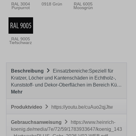
RAL 3004
0918 Grün
RAL 6005
Purpurrot
Moosgrün
RAL 9005
Tiefschwarz
Beschreibung
Einsatzbereiche:Speziell für
Kratzer, Löcher und Kantenschäden in Echtholz-,
Kunststoff- und Dekor-Oberflächen im Bereich Kü…
Mehr
Produktvideo
https://youtu.be/cuAuo2qjJtw
Gebrauchsanweisung
https://www.heinrich-
koenig.de/media/7e/72/59/1783933647/koenig_143