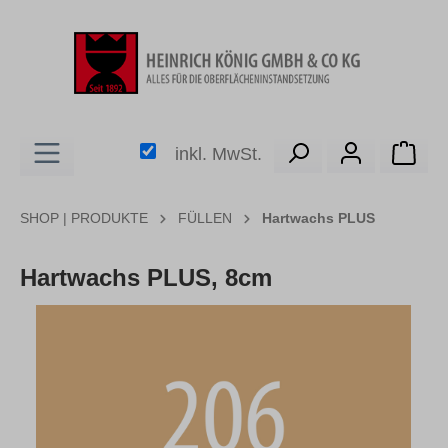
alt springen
Ware
inkl. MwSt.
SHOP | PRODUKTE
FÜLLEN
Hartwachs PLUS
Hartwachs PLUS, 8cm
Bildergalerie überspringen