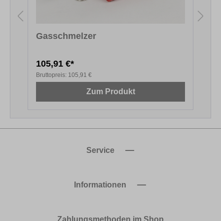
Gasschmelzer
105,91 €*
6
Bruttopreis:
105,91 €
B
Zum Produkt
Service
Informationen
Zahlungsmethoden im Shop