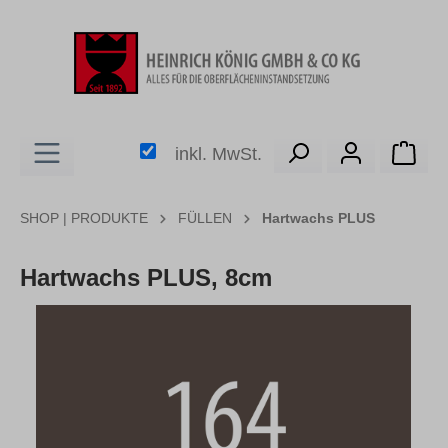
alt springen
Ware
inkl. MwSt.
SHOP | PRODUKTE
FÜLLEN
Hartwachs PLUS
Hartwachs PLUS, 8cm
Bildergalerie überspringen