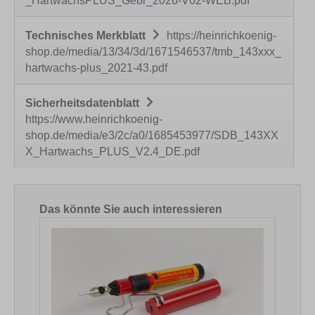
_HartwachsPLUS_Gebr_2026-V02-WEB.pdf
Technisches Merkblatt
https://heinrichkoenig-
shop.de/media/13/34/3d/1671546537/tmb_143xxx_
hartwachs-plus_2021-43.pdf
Sicherheitsdatenblatt
https://www.heinrichkoenig-
shop.de/media/e3/2c/a0/1685453977/SDB_143XX
X_Hartwachs_PLUS_V2.4_DE.pdf
Produktgalerie überspringen
Das könnte Sie auch interessieren