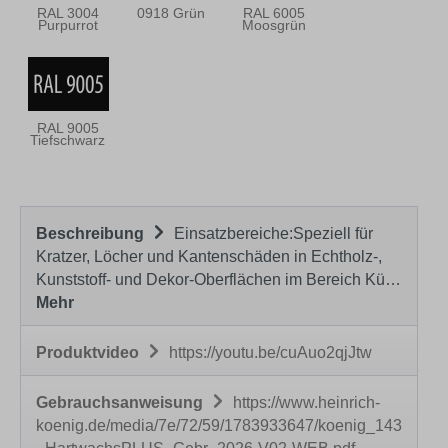
RAL 3004
0918 Grün
RAL 6005
Purpurrot
Moosgrün
RAL 9005
Tiefschwarz
Beschreibung
Einsatzbereiche:Speziell für
Kratzer, Löcher und Kantenschäden in Echtholz-,
Kunststoff- und Dekor-Oberflächen im Bereich Kü…
Mehr
Produktvideo
https://youtu.be/cuAuo2qjJtw
Gebrauchsanweisung
https://www.heinrich-
koenig.de/media/7e/72/59/1783933647/koenig_143