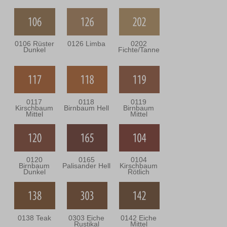
0106 Rüster
0126 Limba
0202
Dunkel
Fichte/Tanne
0117
0118
0119
Kirschbaum
Birnbaum Hell
Birnbaum
Mittel
Mittel
0120
0165
0104
Birnbaum
Palisander Hell
Kirschbaum
Dunkel
Rötlich
0138 Teak
0303 Eiche
0142 Eiche
Rustikal
Mittel