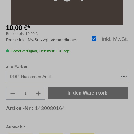
10,00 €*
Bruttopreis:
10,00 €
inkl. MwSt.
Preise inkl. MwSt. zzgl. Versandkosten
Sofort verfügbar, Lieferzeit: 1-3 Tage
auswählen
alle Farben
Produkt Anzahl: Gib den gewünschten Wert e
In den Warenkorb
Artikel-Nr.:
1430080164
Auswahl: