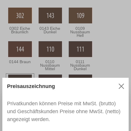
0302 Eiche
0143 Eiche
0109
Bräunlich
Dunkel
Nussbaum
Hell
0144 Braun
0110
0111
Nussbaum
Nussbaum
Mittel
Dunkel
Preisauszeichnung
0164
0112
0166 Wenge
Nussbaum
Nussbraun
Antik
Privatkunden können Preise mit MwSt. (brutto)
und Geschäftskunden Preise ohne MwSt. (netto)
angezeigt werden.
0139
0113
0114