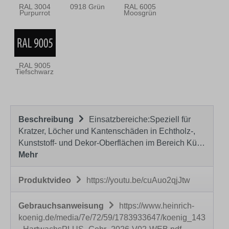
RAL 3004
0918 Grün
RAL 6005
Purpurrot
Moosgrün
RAL 9005
Tiefschwarz
Beschreibung
Einsatzbereiche:Speziell für
Kratzer, Löcher und Kantenschäden in Echtholz-,
Kunststoff- und Dekor-Oberflächen im Bereich Kü…
Mehr
Produktvideo
https://youtu.be/cuAuo2qjJtw
Gebrauchsanweisung
https://www.heinrich-
koenig.de/media/7e/72/59/1783933647/koenig_143