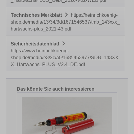
_HartwachsPLUS_Gebr_2026-V02-WEB.pdf
Technisches Merkblatt
https://heinrichkoenig-
shop.de/media/13/34/3d/1671546537/tmb_143xxx_
hartwachs-plus_2021-43.pdf
Sicherheitsdatenblatt
https://www.heinrichkoenig-
shop.de/media/e3/2c/a0/1685453977/SDB_143XX
X_Hartwachs_PLUS_V2.4_DE.pdf
Produktgalerie überspringen
Das könnte Sie auch interessieren