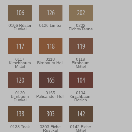
0106 Rüster
0126 Limba
0202
Dunkel
Fichte/Tanne
0117
0118
0119
Kirschbaum
Birnbaum Hell
Birnbaum
Mittel
Mittel
0120
0165
0104
Birnbaum
Palisander Hell
Kirschbaum
Dunkel
Rötlich
0138 Teak
0303 Eiche
0142 Eiche
Rustikal
Mittel