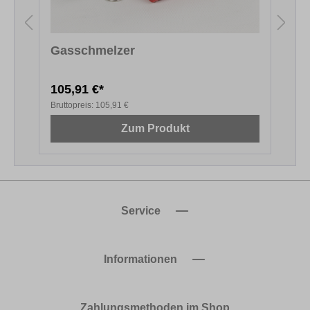
Gasschmelzer
105,91 €*
6
Bruttopreis:
105,91 €
B
Zum Produkt
Service
Informationen
Zahlungsmethoden im Shop