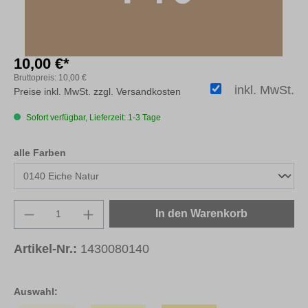
10,00 €*
Bruttopreis:
10,00 €
inkl. MwSt.
Preise inkl. MwSt. zzgl. Versandkosten
Sofort verfügbar, Lieferzeit: 1-3 Tage
auswählen
alle Farben
Produkt Anzahl: Gib den gewünschten Wert e
In den Warenkorb
Artikel-Nr.:
1430080140
Auswahl: