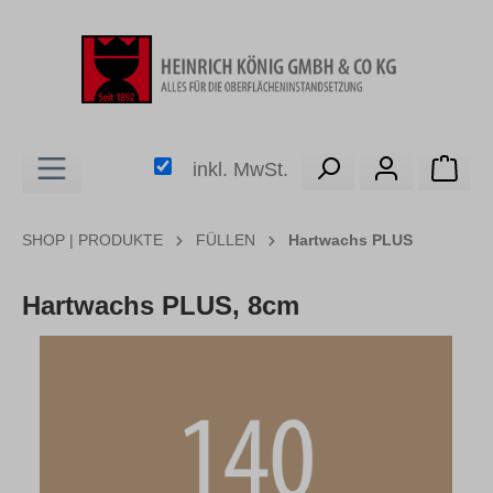
alt springen
Ware
inkl. MwSt.
SHOP | PRODUKTE
FÜLLEN
Hartwachs PLUS
Hartwachs PLUS, 8cm
Bildergalerie überspringen