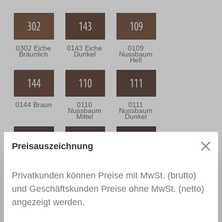
0302 Eiche
0143 Eiche
0109
Bräunlich
Dunkel
Nussbaum
Hell
0144 Braun
0110
0111
Nussbaum
Nussbaum
Mittel
Dunkel
Preisauszeichnung
0164
0112
0166 Wenge
Nussbaum
Nussbraun
Antik
Privatkunden können Preise mit MwSt. (brutto)
und Geschäftskunden Preise ohne MwSt. (netto)
angezeigt werden.
0139
0113
0114