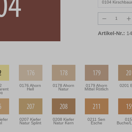
Produkt An
Artikel-Nr.:
1
2
0176 Ahorn
0178 Ahorn
0179 Ahorn
0201 B
arent
Hell
Natur
Mittel Rötlich
ig
iefer
0207 Kiefer
0208 Kiefer
0211 Sen
015
el
Natur Splint
Natur Kern
Esche
Buche/L