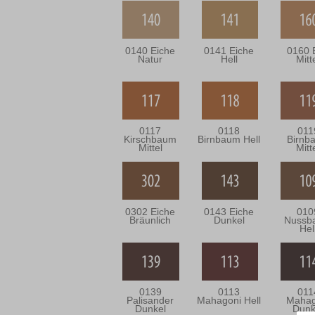
0140 Eiche
0141 Eiche
0160 
Natur
Hell
Mitt
0117
0118
011
Kirschbaum
Birnbaum Hell
Birnb
Mittel
Mitt
0302 Eiche
0143 Eiche
010
Bräunlich
Dunkel
Nussb
Hel
0139
0113
011
Palisander
Mahagoni Hell
Mahag
Dunkel
Dunk