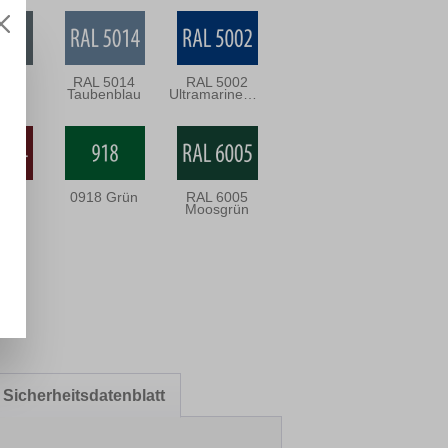
031
RAL 5014
RAL 5002
rau
Taubenblau
Ultramarineblau
004
0918 Grün
RAL 6005
rrot
Moosgrün
Sicherheitsdatenblatt