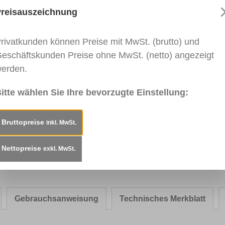
reisauszeichnung
rivatkunden können Preise mit MwSt. (brutto) und
035
RAL 7038
RAL 7040
RAL 7016
RAL 7
grau
Achatgrau
Fenstergrau
Anthrazitgrau
Blaug
eschäftskunden Preise ohne MwSt. (netto) angezeigt
erden.
itte wählen Sie Ihre bevorzugte Einstellung:
028
0917 Rot
RAL 3020
RAL 3000
RAL 3
ngelb
Verkehrsrot
Feuerrot
Purpu
Bruttopreise
inkl. MwSt.
Nettopreise
exkl. MwSt.
Gebrauchsanweisung
Technisches Merkblatt