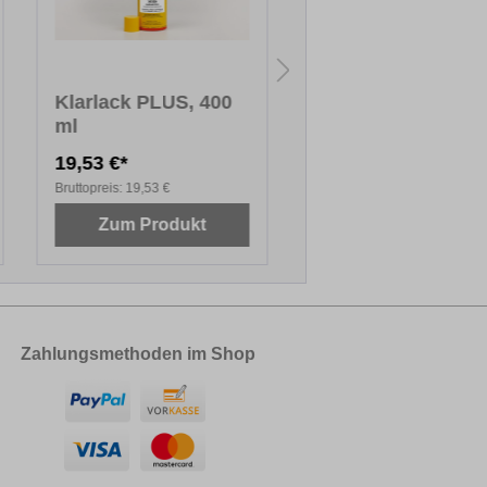
Klarlack PLUS, 400
Schleif- und
ml
Poliertuch
19,53 €*
Ab
6,07 €*
Bruttopreis:
19,53 €
Bruttopreis:
27,67 €
Zum Produkt
Zum Produkt
Zahlungsmethoden im Shop