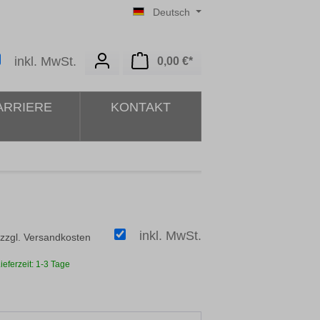
Deutsch
Warenkorb enthält 0 Posit
inkl. MwSt.
0,00 €*
ARRIERE
KONTAKT
inkl. MwSt.
 zzgl. Versandkosten
ieferzeit: 1-3 Tage
ählen