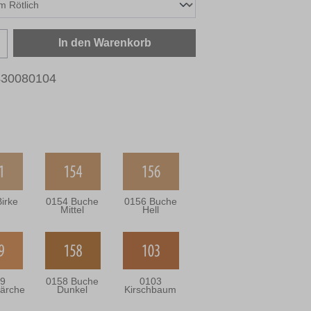
zahl: Gib den gewünschten Wert ein oder b
In den Warenkorb
430080104
irke
0154 Buche
0156 Buche
Mittel
Hell
9
0158 Buche
0103
ärche
Dunkel
Kirschbaum