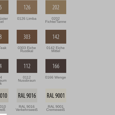
üster
0126 Limba
0202
el
Fichte/Tanne
Teak
0303 Eiche
0142 Eiche
Rustikal
Mittel
4
0112
0166 Wenge
baum
Nussbraun
ik
010
RAL 9016
RAL 9001
eiß
Verkehrsweiß
Cremeweiß