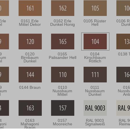
Erle
0161 Erle
0162 Erle
0105 Rüster
0106 R
el
Mittel Dekor
Dunkel Honig
Hell
Dunk
9
0120
0165
0104
0138 
aum
Birnbaum
Palisander Hell
Kirschbaum
el
Dunkel
Rötlich
9
0144 Braun
0110
0111
016
aum
Nussbaum
Nussbaum
Nuss
l
Mittel
Dunkel
Ant
4
0163
0157
RAL 9003
RAL 9
oni
Mahagoni
Mooreiche
Signalweiß
Reinw
el
Braun