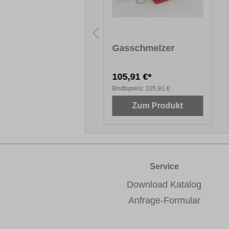
rtwachs PLUS, 8
Gasschmelzer
 - Renolit
rbtöne
,00 €*
105,91 €*
topreis:
10,00 €
Bruttopreis:
105,91 €
Zum Produkt
Zum Produkt
Service
Download Katalog
Anfrage-Formular