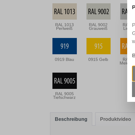
P
P
RAL 1013
RAL 9002
RAL 7
Perlweiß
Grauweiß
Licht
G
w
B
0919 Blau
0915 Gelb
RAL 1
Melone
RAL 9005
Tiefschwarz
Beschreibung
Produktvideo