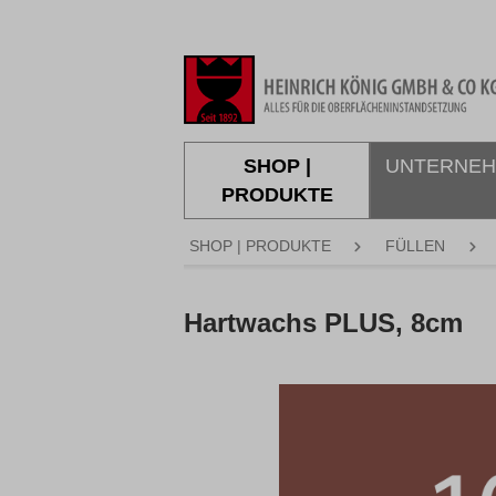
springen
Zur Hauptnavigation springen
SHOP |
UNTERNE
PRODUKTE
SHOP | PRODUKTE
FÜLLEN
Hartwachs PLUS, 8cm
Bildergalerie überspringen