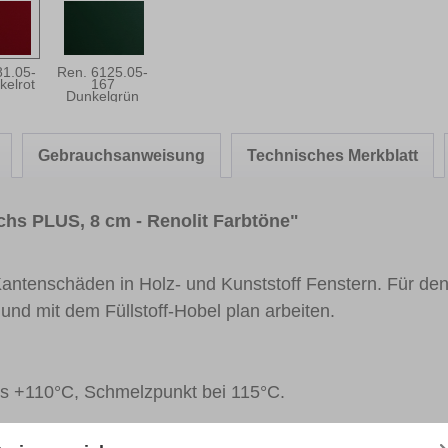
81.05-
Ren. 6125.05-
kelrot
167
Dunkelgrün
Gebrauchsanweisung
Technisches Merkblatt
hs PLUS, 8 cm - Renolit Farbtöne"
 Kantenschäden in Holz- und Kunststoff Fenstern. Für d
und mit dem Füllstoff-Hobel plan arbeiten.
bis +110°C, Schmelzpunkt bei 115°C.
töne - Renolit / Cova / Hornschuch