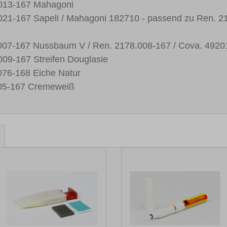
.013-167 Mahagoni
021-167 Sapeli / Mahagoni 182710 - passend zu Ren. 2
.007-167 Nussbaum V / Ren. 2178.008-167 / Cova. 492
09-167 Streifen Douglasie
076-168 Eiche Natur
.05-167 Cremeweiß