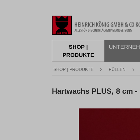
springen
Zur Hauptnavigation springen
SHOP |
UNTERNE
PRODUKTE
SHOP | PRODUKTE
FÜLLEN
Hartwachs PLUS, 8 cm - 
Bildergalerie überspringen