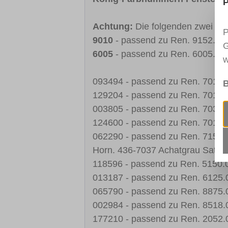
P
Achtung:
Die folgenden zwei Fa
P
9010
- passend zu Ren. 9152.05
G
6005
- passend zu Ren. 6005.05
w
093494 - passend zu Ren. 7016.0
B
129204 - passend zu Ren. 7015.0
003805 - passend zu Ren. 7039.
124600 - passend zu Ren. 7012.
062290 - passend zu Ren. 7155.0
Horn. 436-7037 Achatgrau Satin
118596 - passend zu Ren. 5150.0
013187 - passend zu Ren. 6125.
065790 - passend zu Ren. 8875
002984 - passend zu Ren. 8518.
177210 - passend zu Ren. 2052.0