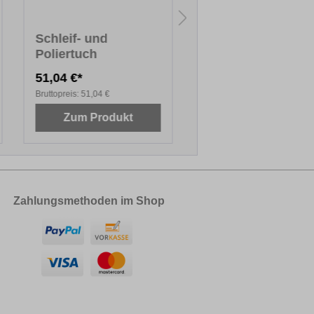
Schleif- und
Hartwachs PLUS, 
Poliertuch
cm
51,04 €*
10,00 €*
Bruttopreis:
51,04 €
Bruttopreis:
10,00 €
Zum Produkt
Zum Produkt
Zahlungsmethoden im Shop