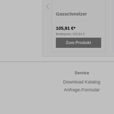
rtwachs PLUS,
Gasschmelzer
rie 671,
nsterfarben Uni,
,58 €*
105,91 €*
 x 8 cm
topreis:
50,58 €
Bruttopreis:
105,91 €
Zum Produkt
Zum Produkt
Service
Download Katalog
Anfrage-Formular