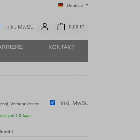
Deutsch
Warenkorb enthält 0 Posit
inkl. MwSt.
0,00 €*
ARRIERE
KONTAKT
inkl. MwSt.
 zzgl. Versandkosten
ieferzeit: 1-3 Tage
auswählen
Renolit