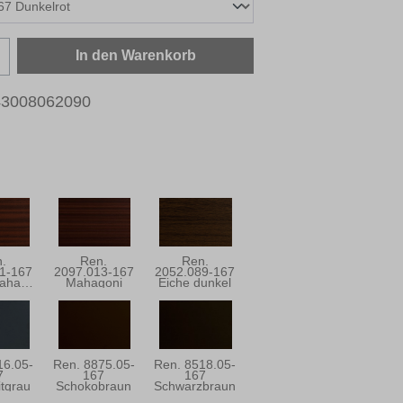
zahl: Gib den gewünschten Wert ein oder b
In den Warenkorb
43008062090
.
Ren.
Ren.
1-167
2097.013-167
2052.089-167
Sapeli/Mahagoni
Mahagoni
Eiche dunkel
16.05-
Ren. 8875.05-
Ren. 8518.05-
7
167
167
itgrau
Schokobraun
Schwarzbraun