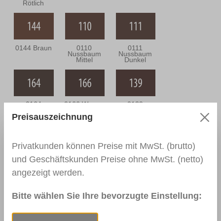
Rötlich
0144 Braun
0110
0111
Nussbaum
Nussbaum
Mittel
Dunkel
0164
0166 Wenge
0139
Nussbaum
Palisander
Preisauszeichnung
Antik
Dunkel
Privatkunden können Preise mit MwSt. (brutto)
und Geschäftskunden Preise ohne MwSt. (netto)
0113
0114
0163
Mahagoni Hell
Mahagoni
Mahagoni
angezeigt werden.
Dunkel
Braun
Bitte wählen Sie Ihre bevorzugte Einstellung:
0157
RAL 9003
RAL 9010