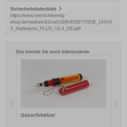
Sicherheitsdatenblatt
https://www.heinrichkoenig-
shop.de/media/e3/2c/a0/1685453977/SDB_143XX
X_Hartwachs_PLUS_V2.4_DE.pdf
Produktgalerie überspringen
Das könnte Sie auch interessieren
Gasschmelzer