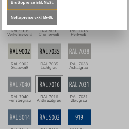
Mooreiche
Signalweiß
Reinweiß
Bruttopreise
inkl. MwSt.
Nettopreise
exkl. MwSt.
RAL 9016
RAL 9001
RAL 1013
Verkehrsweiß
Cremeweiß
Perlweiß
RAL 9002
RAL 7035
RAL 7038
Grauweiß
Lichtgrau
Achatgrau
RAL 7040
RAL 7016
RAL 7031
Fenstergrau
Anthrazitgrau
Blaugrau