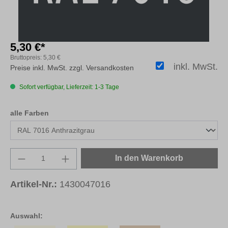
5,30 €*
Bruttopreis:
5,30 €
inkl. MwSt.
Preise inkl. MwSt. zzgl. Versandkosten
Sofort verfügbar, Lieferzeit: 1-3 Tage
auswählen
alle Farben
Produkt Anzahl: Gib den gewünschten Wert e
In den Warenkorb
Artikel-Nr.:
1430047016
Auswahl: