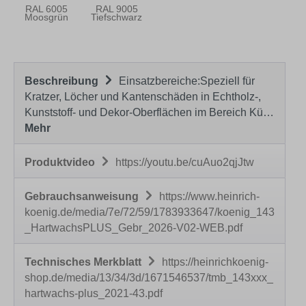
RAL 6005
RAL 9005
Moosgrün
Tiefschwarz
Beschreibung
Einsatzbereiche:Speziell für
Kratzer, Löcher und Kantenschäden in Echtholz-,
Kunststoff- und Dekor-Oberflächen im Bereich Kü…
Mehr
Produktvideo
https://youtu.be/cuAuo2qjJtw
Gebrauchsanweisung
https://www.heinrich-
koenig.de/media/7e/72/59/1783933647/koenig_143
_HartwachsPLUS_Gebr_2026-V02-WEB.pdf
Technisches Merkblatt
https://heinrichkoenig-
shop.de/media/13/34/3d/1671546537/tmb_143xxx_
hartwachs-plus_2021-43.pdf