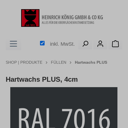
alt springen
Ware
inkl. MwSt.
SHOP | PRODUKTE
FÜLLEN
Hartwachs PLUS
Hartwachs PLUS, 4cm
Bildergalerie überspringen