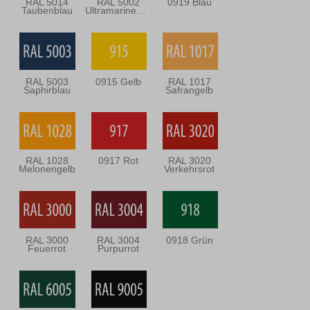
RAL 5014
RAL 5002
0919 Blau
Taubenblau
Ultramarineblau
RAL 5003
0915 Gelb
RAL 1017
Saphirblau
Safrangelb
RAL 1028
0917 Rot
RAL 3020
Melonengelb
Verkehrsrot
RAL 3000
RAL 3004
0918 Grün
Feuerrot
Purpurrot