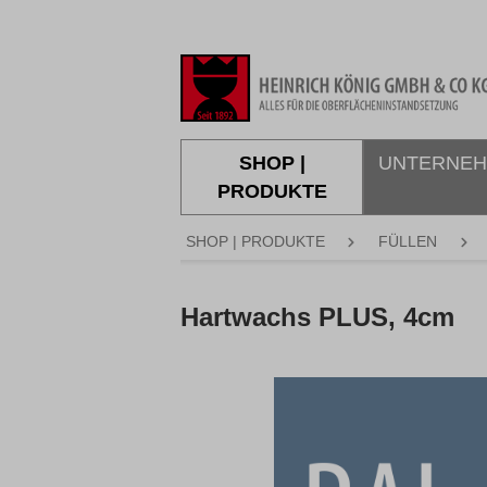
springen
Zur Hauptnavigation springen
SHOP |
UNTERNE
PRODUKTE
SHOP | PRODUKTE
FÜLLEN
Hartwachs PLUS, 4cm
Bildergalerie überspringen