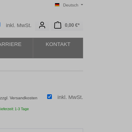
Deutsch
Warenkorb enthält 0 Posit
inkl. MwSt.
0,00 €*
ARRIERE
KONTAKT
inkl. MwSt.
 zzgl. Versandkosten
ieferzeit: 1-3 Tage
ählen