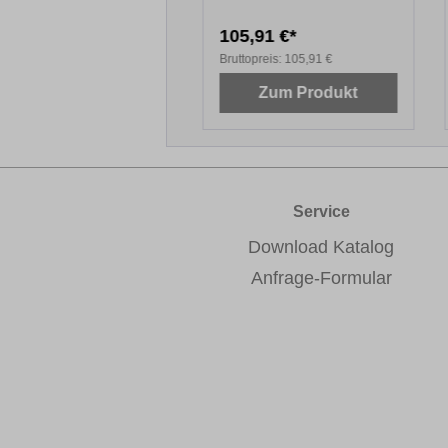
liertuch
b
6,07 €*
105,91 €*
topreis:
27,67 €
Bruttopreis:
105,91 €
Zum Produkt
Zum Produkt
Service
Download Katalog
Anfrage-Formular