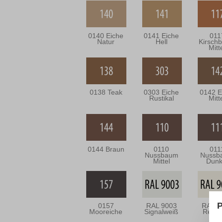
0140 Eiche
0141 Eiche
011
Natur
Hell
Kirsch
Mitt
0138 Teak
0303 Eiche
0142 E
Rustikal
Mitt
0144 Braun
0110
011
Nussbaum
Nussb
Mittel
Dunk
P
0157
RAL 9003
RAL 9
Mooreiche
Signalweiß
Reinw