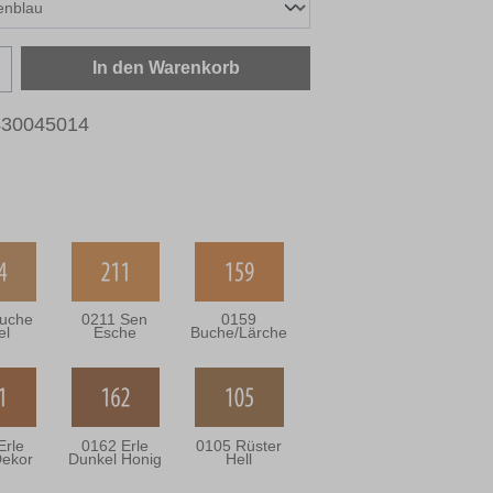
zahl: Gib den gewünschten Wert ein oder b
In den Warenkorb
430045014
uche
0211 Sen
0159
el
Esche
Buche/Lärche
Erle
0162 Erle
0105 Rüster
Dekor
Dunkel Honig
Hell