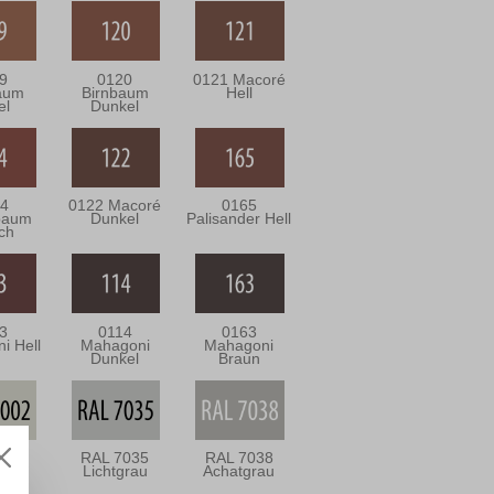
9
0120
0121 Macoré
aum
Birnbaum
Hell
el
Dunkel
4
0122 Macoré
0165
baum
Dunkel
Palisander Hell
ich
3
0114
0163
i Hell
Mahagoni
Mahagoni
Dunkel
Braun
002
RAL 7035
RAL 7038
eiß
Lichtgrau
Achatgrau