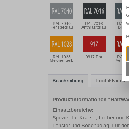
P
G
w
RAL 7040
RAL 7016
RAL 7
Fenstergrau
Anthrazitgrau
Blaug
B
RAL 1028
0917 Rot
RAL 3
Melonengelb
Verkeh
Beschreibung
Produktvideo
Produktinformationen "Hartw
Einsatzbereiche:
Speziell für Kratzer, Löcher und
Fenster und Bodenbelag. Für de