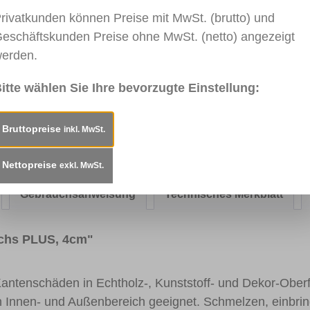
rivatkunden können Preise mit MwSt. (brutto) und
eschäftskunden Preise ohne MwSt. (netto) angezeigt
erden.
031
RAL 5014
RAL 5002
0919 Blau
RAL 5
rau
Taubenblau
Ultramarineblau
Saphir
itte wählen Sie Ihre bevorzugte Einstellung:
Bruttopreise
inkl. MwSt.
020
RAL 3000
RAL 3004
0918 Grün
RAL 6
rsrot
Feuerrot
Purpurrot
Moosg
Nettopreise
exkl. MwSt.
Gebrauchsanweisung
Technisches Merkblatt
achs PLUS, 4cm"
 Kantenschäden in Echtholz-, Kunststoff- und Dekor-Ober
n Innen- und Außenbereich geeignet. Schmelzen, einbr