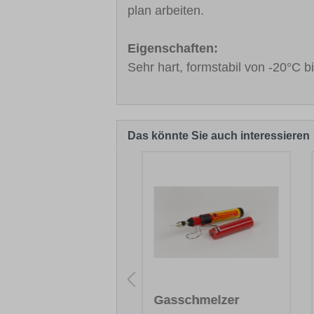
plan arbeiten.
Eigenschaften:
Sehr hart, formstabil von -20°C 
Das könnte Sie auch interessieren
Produktgalerie überspringen
hleif- und
Gasschmelzer