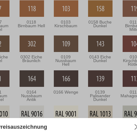
7
0118
0103
0158 Buche
011
baum
Birnbaum Hell
Kirschbaum
Dunkel
Birnb
el
Mitt
iche
0302 Eiche
0109
0143 Eiche
010
el
Bräunlich
Nussbaum
Dunkel
Kirsch
Hell
Rötl
1
0164
0166 Wenge
0139
011
aum
Nussbaum
Palisander
Mahagon
el
Antik
Dunkel
reisauszeichnung
010
RAL 9016
RAL 9001
RAL 1013
RAL 9
eiß
Verkehrsweiß
Cremeweiß
Perlweiß
Grauw