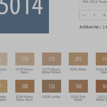
Produkt An
Artikel-Nr.:
1
horn
0178 Ahorn
0179 Ahorn
0201 Birke
0154 B
l
Natur
Mittel Rötlich
Mitt
iefer
0208 Kiefer
0126 Limba
0160 Erle
0161 
plint
Natur Kern
Mittel
Mittel 