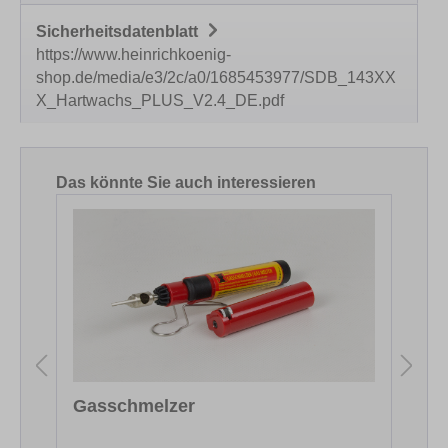
Sicherheitsdatenblatt
https://www.heinrichkoenig-
shop.de/media/e3/2c/a0/1685453977/SDB_143XX
X_Hartwachs_PLUS_V2.4_DE.pdf
Produktgalerie überspringen
Das könnte Sie auch interessieren
Gasschmelzer