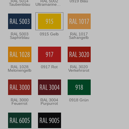
RAL 5014
RAL 5002
0919 Blau
Taubenblau
Ultramarineblau
RAL 5003
0915 Gelb
RAL 1017
Saphirblau
Safrangelb
RAL 1028
0917 Rot
RAL 3020
Melonengelb
Verkehrsrot
RAL 3000
RAL 3004
0918 Grün
Feuerrot
Purpurrot