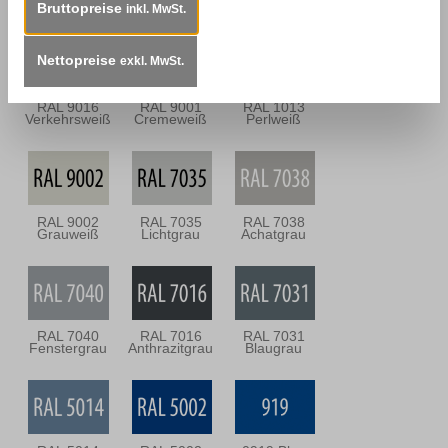
Mooreiche
Signalweiß
Reinweiß
Bruttopreise
inkl. MwSt.
Nettopreise
exkl. MwSt.
RAL 9016
RAL 9001
RAL 1013
Verkehrsweiß
Cremeweiß
Perlweiß
RAL 9002
RAL 7035
RAL 7038
Grauweiß
Lichtgrau
Achatgrau
RAL 7040
RAL 7016
RAL 7031
Fenstergrau
Anthrazitgrau
Blaugrau