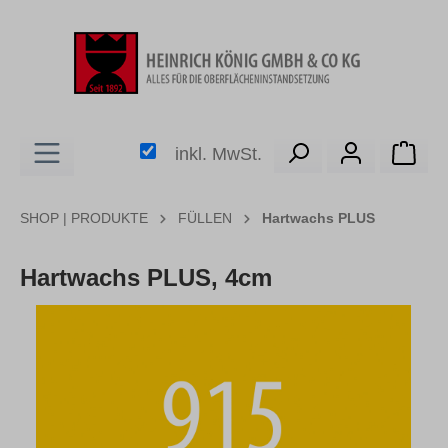
alt springen
Ware
inkl. MwSt.
SHOP | PRODUKTE
FÜLLEN
Hartwachs PLUS
Hartwachs PLUS, 4cm
Bildergalerie überspringen