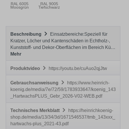
RAL 6005
RAL 9005
Moosgrün
Tiefschwarz
Beschreibung
Einsatzbereiche:Speziell für
Kratzer, Löcher und Kantenschäden in Echtholz-,
Kunststoff- und Dekor-Oberflächen im Bereich Kü…
Mehr
Produktvideo
https://youtu.be/cuAuo2qjJtw
Gebrauchsanweisung
https://www.heinrich-
koenig.de/media/7e/72/59/1783933647/koenig_143
_HartwachsPLUS_Gebr_2026-V02-WEB.pdf
Technisches Merkblatt
https://heinrichkoenig-
shop.de/media/13/34/3d/1671546537/tmb_143xxx_
hartwachs-plus_2021-43.pdf