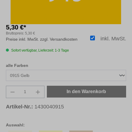
5,30 €*
Bruttopreis:
5,30 €
inkl. MwSt.
Preise inkl. MwSt. zzgl. Versandkosten
Sofort verfügbar, Lieferzeit: 1-3 Tage
auswählen
alle Farben
Produkt Anzahl: Gib den gewünschten Wert e
In den Warenkorb
Artikel-Nr.:
1430040915
Auswahl: