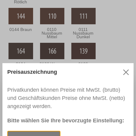
Rötlich
0144 Braun
0110
0111
Nussbaum
Nussbaum
Mittel
Dunkel
0164
0166 Wenge
0139
Nussbaum
Palisander
Preisauszeichnung
Antik
Dunkel
Privatkunden können Preise mit MwSt. (brutto)
und Geschäftskunden Preise ohne MwSt. (netto)
0113
0114
0163
Mahagoni Hell
Mahagoni
Mahagoni
angezeigt werden.
Dunkel
Braun
Bitte wählen Sie Ihre bevorzugte Einstellung:
0157
RAL 9003
RAL 9010