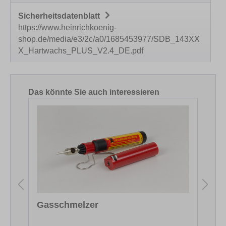
Sicherheitsdatenblatt
https://www.heinrichkoenig-
shop.de/media/e3/2c/a0/1685453977/SDB_143XX
X_Hartwachs_PLUS_V2.4_DE.pdf
Produktgalerie überspringen
Das könnte Sie auch interessieren
Gasschmelzer