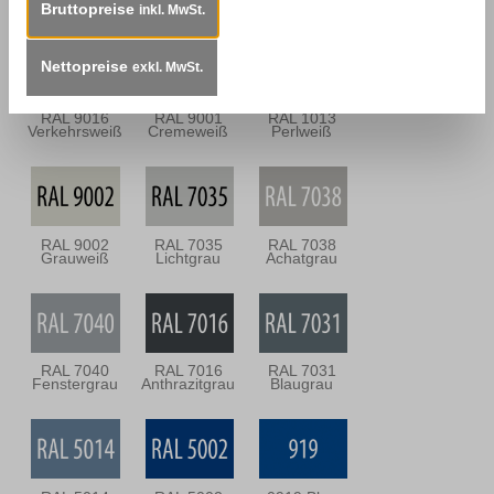
Mooreiche
Signalweiß
Reinweiß
Bruttopreise
inkl. MwSt.
Nettopreise
exkl. MwSt.
RAL 9016
RAL 9001
RAL 1013
Verkehrsweiß
Cremeweiß
Perlweiß
RAL 9002
RAL 7035
RAL 7038
Grauweiß
Lichtgrau
Achatgrau
RAL 7040
RAL 7016
RAL 7031
Fenstergrau
Anthrazitgrau
Blaugrau