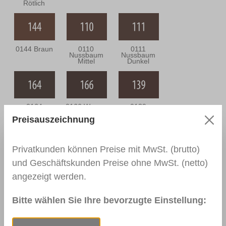
Rötlich
0144 Braun
0110
0111
Nussbaum
Nussbaum
Mittel
Dunkel
0164
0166 Wenge
0139
Nussbaum
Palisander
Preisauszeichnung
Antik
Dunkel
Privatkunden können Preise mit MwSt. (brutto)
und Geschäftskunden Preise ohne MwSt. (netto)
0113
0114
0163
Mahagoni Hell
Mahagoni
Mahagoni
angezeigt werden.
Dunkel
Braun
Bitte wählen Sie Ihre bevorzugte Einstellung:
0157
RAL 9003
RAL 9010