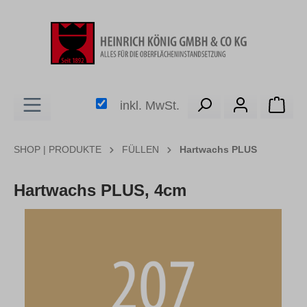
alt springen
Ware
inkl. MwSt.
SHOP | PRODUKTE
FÜLLEN
Hartwachs PLUS
Hartwachs PLUS, 4cm
Bildergalerie überspringen