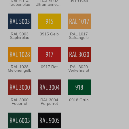
RAL 5014
RAL 5002
0919 Blau
Taubenblau
Ultramarineblau
RAL 5003
0915 Gelb
RAL 1017
Saphirblau
Safrangelb
RAL 1028
0917 Rot
RAL 3020
Melonengelb
Verkehrsrot
RAL 3000
RAL 3004
0918 Grün
Feuerrot
Purpurrot