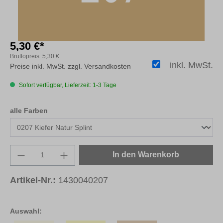
5,30 €*
Bruttopreis:
5,30 €
inkl. MwSt.
Preise inkl. MwSt. zzgl. Versandkosten
Sofort verfügbar, Lieferzeit: 1-3 Tage
auswählen
alle Farben
Produkt Anzahl: Gib den gewünschten Wert e
In den Warenkorb
Artikel-Nr.:
1430040207
Auswahl: