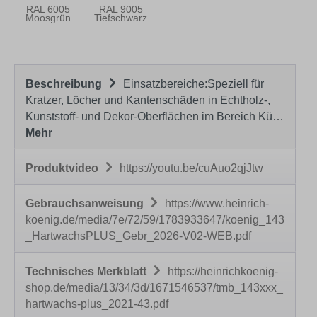
RAL 6005
RAL 9005
Moosgrün
Tiefschwarz
Beschreibung
Einsatzbereiche:Speziell für
Kratzer, Löcher und Kantenschäden in Echtholz-,
Kunststoff- und Dekor-Oberflächen im Bereich Kü…
Mehr
Produktvideo
https://youtu.be/cuAuo2qjJtw
Gebrauchsanweisung
https://www.heinrich-
koenig.de/media/7e/72/59/1783933647/koenig_143
_HartwachsPLUS_Gebr_2026-V02-WEB.pdf
Technisches Merkblatt
https://heinrichkoenig-
shop.de/media/13/34/3d/1671546537/tmb_143xxx_
hartwachs-plus_2021-43.pdf