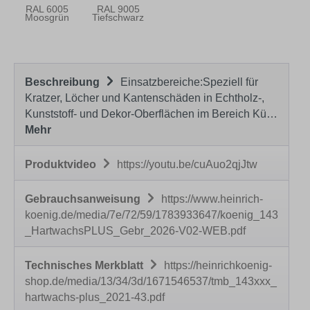
RAL 6005
RAL 9005
Moosgrün
Tiefschwarz
Beschreibung
Einsatzbereiche:Speziell für
Kratzer, Löcher und Kantenschäden in Echtholz-,
Kunststoff- und Dekor-Oberflächen im Bereich Kü…
Mehr
Produktvideo
https://youtu.be/cuAuo2qjJtw
Gebrauchsanweisung
https://www.heinrich-
koenig.de/media/7e/72/59/1783933647/koenig_143
_HartwachsPLUS_Gebr_2026-V02-WEB.pdf
Technisches Merkblatt
https://heinrichkoenig-
shop.de/media/13/34/3d/1671546537/tmb_143xxx_
hartwachs-plus_2021-43.pdf