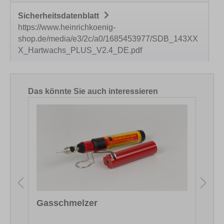
Sicherheitsdatenblatt
https://www.heinrichkoenig-
shop.de/media/e3/2c/a0/1685453977/SDB_143XX
X_Hartwachs_PLUS_V2.4_DE.pdf
Produktgalerie überspringen
Das könnte Sie auch interessieren
Gasschmelzer