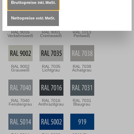
Mooreiche
Signalweiß
Reinweiß
Bruttopreise
inkl. MwSt.
Nettopreise
exkl. MwSt.
RAL 9016
RAL 9001
RAL 1013
Verkehrsweiß
Cremeweiß
Perlweiß
RAL 9002
RAL 7035
RAL 7038
Grauweiß
Lichtgrau
Achatgrau
RAL 7040
RAL 7016
RAL 7031
Fenstergrau
Anthrazitgrau
Blaugrau