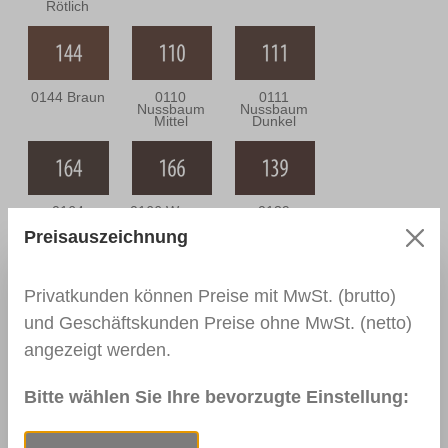
Rötlich
0144 Braun
0110
0111
Nussbaum
Nussbaum
Mittel
Dunkel
0164
0166 Wenge
0139
Nussbaum
Palisander
Preisauszeichnung
Antik
Dunkel
Privatkunden können Preise mit MwSt. (brutto)
und Geschäftskunden Preise ohne MwSt. (netto)
0113
0114
0163
Mahagoni Hell
Mahagoni
Mahagoni
angezeigt werden.
Dunkel
Braun
Bitte wählen Sie Ihre bevorzugte Einstellung:
0157
RAL 9003
RAL 9010