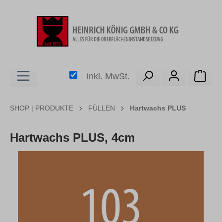
alt springen
Ware
inkl. MwSt.
SHOP | PRODUKTE
FÜLLEN
Hartwachs PLUS
Hartwachs PLUS, 4cm
Bildergalerie überspringen