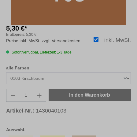
5,30 €*
Bruttopreis:
5,30 €
inkl. MwSt.
Preise inkl. MwSt. zzgl. Versandkosten
Sofort verfügbar, Lieferzeit: 1-3 Tage
auswählen
alle Farben
Produkt Anzahl: Gib den gewünschten Wert e
In den Warenkorb
Artikel-Nr.:
1430040103
Auswahl: