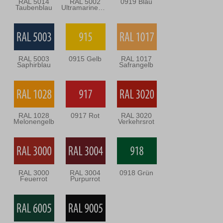
RAL 5014
RAL 5002
0919 Blau
Taubenblau
Ultramarineblau
RAL 5003
0915 Gelb
RAL 1017
Saphirblau
Safrangelb
RAL 1028
0917 Rot
RAL 3020
Melonengelb
Verkehrsrot
RAL 3000
RAL 3004
0918 Grün
Feuerrot
Purpurrot