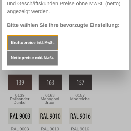
und Geschäftskunden Preise ohne MwSt. (netto)
angezeigt werden.
Bitte wählen Sie Ihre bevorzugte Einstellung:
0109
0144 Braun
0111
Nussbaum
Nussbaum
Hell
Dunkel
Bruttopreise
inkl. MwSt.
Nettopreise
exkl. MwSt.
0164
0112
0166 Wenge
Nussbaum
Nussbraun
Antik
0139
0163
0157
Palisander
Mahagoni
Mooreiche
Dunkel
Braun
RAL 9003
RAL 9010
RAL 9016