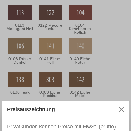
0113
0122 Macoré
0104
Mahagoni Hell
Dunkel
Kirschbaum
Rötlich
0106 Rüster
0141 Eiche
0140 Eiche
Dunkel
Hell
Natur
0138 Teak
0303 Eiche
0142 Eiche
Rustikal
Mittel
Preisauszeichnung
0302 Eiche
0143 Eiche
0301 Eiche
Privatkunden können Preise mit MwSt. (brutto)
Bräunlich
Dunkel
Grünlich