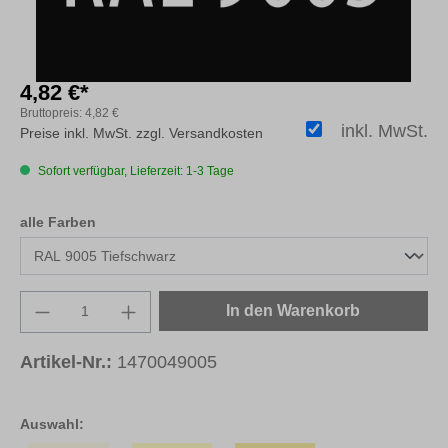
4,82 €*
Bruttopreis:
4,82 €
inkl. MwSt.
Preise inkl. MwSt. zzgl. Versandkosten
Sofort verfügbar, Lieferzeit: 1-3 Tage
auswählen
alle Farben
Produkt Anzahl: Gib den gewünschten Wert e
In den Warenkorb
Artikel-Nr.:
1470049005
Auswahl: