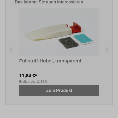
Produktgalerie überspringen
Das könnte Sie auch interessieren
Füllstoff-Hobel, transparent
11,84 €*
6
Bruttopreis:
11,84 €
B
Zum Produkt