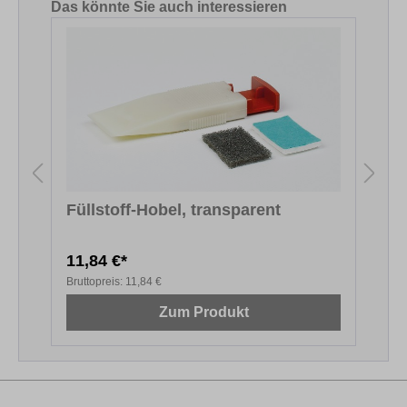
Produktgalerie überspringen
Das könnte Sie auch interessieren
Füllstoff-Hobel, transparent
11,84 €*
6
Bruttopreis:
11,84 €
B
Zum Produkt