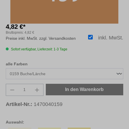
4,82 €*
Bruttopreis:
4,82 €
inkl. MwSt.
Preise inkl. MwSt. zzgl. Versandkosten
Sofort verfügbar, Lieferzeit: 1-3 Tage
auswählen
alle Farben
Produkt Anzahl: Gib den gewünschten Wert e
In den Warenkorb
Artikel-Nr.:
1470040159
Auswahl: