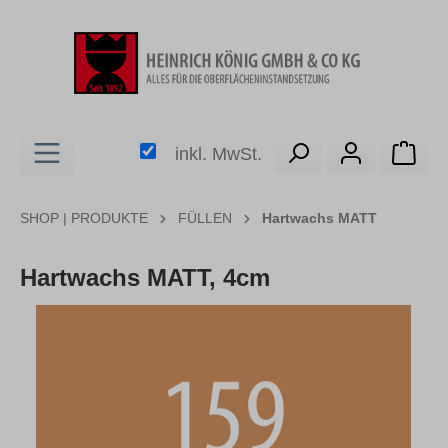
alt springen
Ware
inkl. MwSt.
SHOP | PRODUKTE
FÜLLEN
Hartwachs MATT
Hartwachs MATT, 4cm
Bildergalerie überspringen