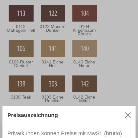
0113
0122 Macoré
0104
Mahagoni Hell
Dunkel
Kirschbaum
Rötlich
0106 Rüster
0141 Eiche
0140 Eiche
Dunkel
Hell
Natur
0138 Teak
0303 Eiche
0142 Eiche
Rustikal
Mittel
Preisauszeichnung
0302 Eiche
0143 Eiche
0301 Eiche
Privatkunden können Preise mit MwSt. (brutto)
Bräunlich
Dunkel
Grünlich