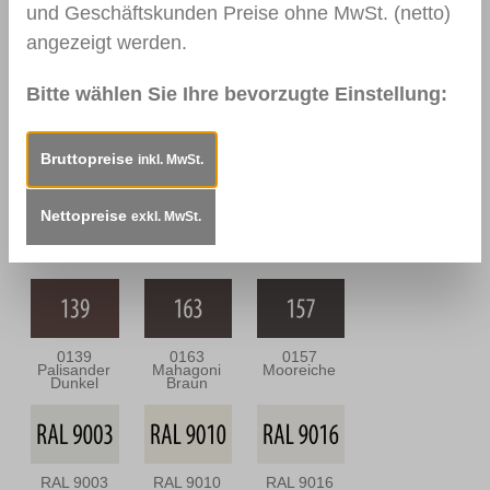
und Geschäftskunden Preise ohne MwSt. (netto)
angezeigt werden.
Bitte wählen Sie Ihre bevorzugte Einstellung:
0109
0144 Braun
0111
Nussbaum
Nussbaum
Hell
Dunkel
Bruttopreise
inkl. MwSt.
Nettopreise
exkl. MwSt.
0164
0112
0166 Wenge
Nussbaum
Nussbraun
Antik
0139
0163
0157
Palisander
Mahagoni
Mooreiche
Dunkel
Braun
RAL 9003
RAL 9010
RAL 9016