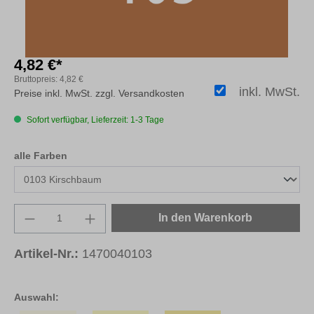
4,82 €*
Bruttopreis:
4,82 €
inkl. MwSt.
Preise inkl. MwSt. zzgl. Versandkosten
Sofort verfügbar, Lieferzeit: 1-3 Tage
auswählen
alle Farben
Produkt Anzahl: Gib den gewünschten Wert e
In den Warenkorb
Artikel-Nr.:
1470040103
Auswahl: