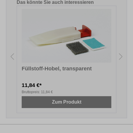
Produktgalerie überspringen
Das könnte Sie auch interessieren
Füllstoff-Hobel, transparent
11,84 €*
6
Bruttopreis:
11,84 €
B
Zum Produkt