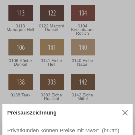
0113
0122 Macoré
0104
Mahagoni Hell
Dunkel
Kirschbaum
Rötlich
0106 Rüster
0141 Eiche
0140 Eiche
Dunkel
Hell
Natur
0138 Teak
0303 Eiche
0142 Eiche
Rustikal
Mittel
Preisauszeichnung
0302 Eiche
0143 Eiche
0301 Eiche
Privatkunden können Preise mit MwSt. (brutto)
Bräunlich
Dunkel
Grünlich