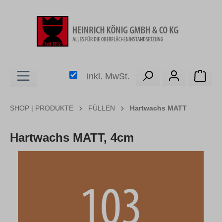
alt springen
Ware
inkl. MwSt.
SHOP | PRODUKTE
FÜLLEN
Hartwachs MATT
Hartwachs MATT, 4cm
Bildergalerie überspringen