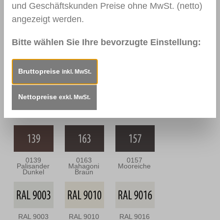
und Geschäftskunden Preise ohne MwSt. (netto)
angezeigt werden.
Bitte wählen Sie Ihre bevorzugte Einstellung:
0109
0144 Braun
0111
Nussbaum
Nussbaum
Hell
Dunkel
Bruttopreise
inkl. MwSt.
Nettopreise
exkl. MwSt.
0164
0112
0166 Wenge
Nussbaum
Nussbraun
Antik
0139
0163
0157
Palisander
Mahagoni
Mooreiche
Dunkel
Braun
RAL 9003
RAL 9010
RAL 9016