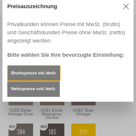
Preisauszeichnung
0111
0166 Wenge
0139
Nussbaum
Palisander
Dunkel
Dunkel
Privatkunden können Preise mit MwSt. (brutto)
und Geschäftskunden Preise ohne MwSt. (netto)
angezeigt werden.
0164
0112
0114
Nussbaum
Nussbraun
Mahagoni
Antik
Dunkel
Bitte wählen Sie Ihre bevorzugte Einstellung:
Bruttopreise
inkl. MwSt.
0163
0157
0180 Eiche
Mahagoni
Mooreiche
Sandgrau
Braun
Nettopreise
exkl. MwSt.
0183 Eiche
0181 Eiche
0182 Teak
Vintage Grau
Beigegrau
Vintage
Dunkel