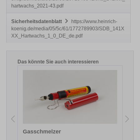
hartwachs_2021-43.pdf
Sicherheitsdatenblatt
https://www.heinrich-
koenig.de/media/05/5c/61/1772789903/SDB_141X
XX_Hartwachs_1_0_DE_de.pdf
Produktgalerie überspringen
Das könnte Sie auch interessieren
Gasschmelzer
F