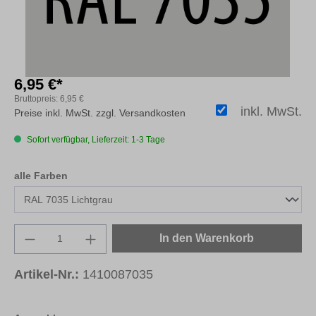
6,95 €*
Bruttopreis:
6,95 €
inkl. MwSt.
Preise inkl. MwSt. zzgl. Versandkosten
Sofort verfügbar, Lieferzeit: 1-3 Tage
auswählen
alle Farben
Produkt Anzahl: Gib den gewünschten Wert e
In den Warenkorb
Artikel-Nr.:
1410087035