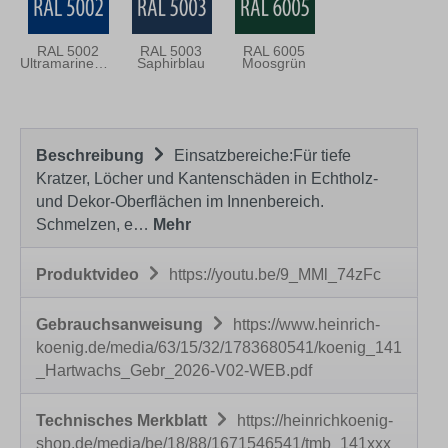
RAL 5002
RAL 5003
RAL 6005
Ultramarineblau
Saphirblau
Moosgrün
Beschreibung
Einsatzbereiche:Für tiefe
Kratzer, Löcher und Kantenschäden in Echtholz-
und Dekor-Oberflächen im Innenbereich.
Schmelzen, e…
Mehr
Produktvideo
https://youtu.be/9_MMl_74zFc
Gebrauchsanweisung
https://www.heinrich-
koenig.de/media/63/15/32/1783680541/koenig_141
_Hartwachs_Gebr_2026-V02-WEB.pdf
Technisches Merkblatt
https://heinrichkoenig-
shop.de/media/be/18/88/1671546541/tmb_141xxx_