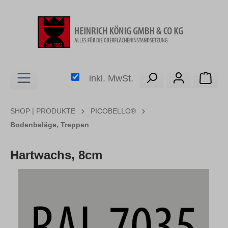
alt springen
Ware
inkl. MwSt.
SHOP | PRODUKTE
PICOBELLO®
Bodenbeläge, Treppen
Hartwachs, 8cm
Bildergalerie überspringen