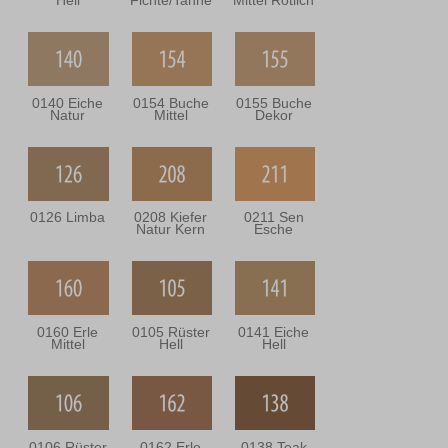
Hell
Fichte/Tanne
Mittel Rötlich
0140 Eiche
0154 Buche
0155 Buche
Natur
Mittel
Dekor
0126 Limba
0208 Kiefer
0211 Sen
Natur Kern
Esche
0160 Erle
0105 Rüster
0141 Eiche
Mittel
Hell
Hell
0106 Rüster
0162 Erle
0138 Teak