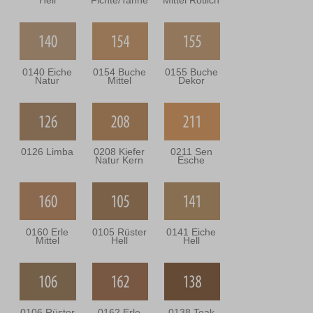
Hell
Fichte/Tanne
Mittel Rötlich
0140 Eiche
0154 Buche
0155 Buche
Natur
Mittel
Dekor
0126 Limba
0208 Kiefer
0211 Sen
Natur Kern
Esche
0160 Erle
0105 Rüster
0141 Eiche
Mittel
Hell
Hell
0106 Rüster
0162 Erle
0138 Teak