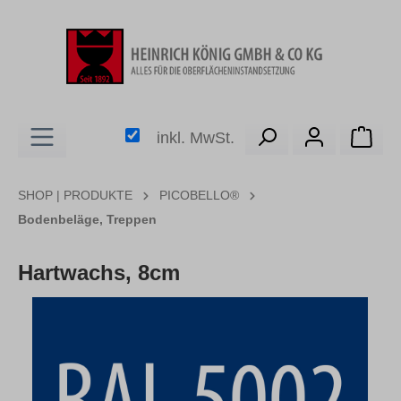
alt springen
Ware
inkl. MwSt.
SHOP | PRODUKTE
PICOBELLO®
Bodenbeläge, Treppen
Hartwachs, 8cm
Bildergalerie überspringen