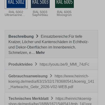
RAL 5002
RAL 5003
RAL 6005
Ultramarineblau
Saphirblau
Moosgrün
Beschreibung
Einsatzbereiche:Für tiefe
Kratzer, Löcher und Kantenschäden in Echtholz-
und Dekor-Oberflächen im Innenbereich.
Schmelzen, e…
Mehr
Produktvideo
https://youtu.be/9_MMl_74zFc
Gebrauchsanweisung
https://www.heinrich-
koenig.de/media/63/15/32/1783680541/koenig_141
_Hartwachs_Gebr_2026-V02-WEB.pdf
Technisches Merkblatt
https://heinrichkoenig-
shop.de/media/be/18/88/1671546541/tmb_141xxx_