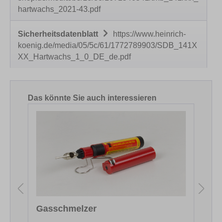
hartwachs_2021-43.pdf
Sicherheitsdatenblatt
https://www.heinrich-
koenig.de/media/05/5c/61/1772789903/SDB_141X
XX_Hartwachs_1_0_DE_de.pdf
Produktgalerie überspringen
Das könnte Sie auch interessieren
Gasschmelzer
F