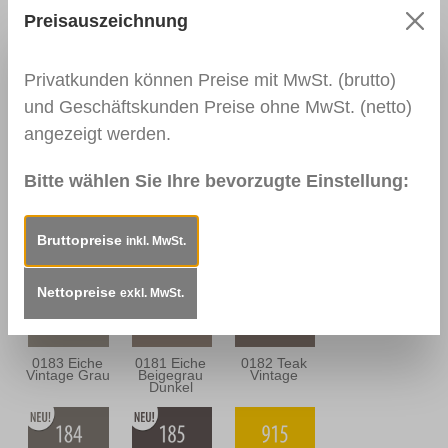
Preisauszeichnung
0111
0166 Wenge
0139
Nussbaum
Palisander
Dunkel
Dunkel
Privatkunden können Preise mit MwSt. (brutto)
und Geschäftskunden Preise ohne MwSt. (netto)
angezeigt werden.
0164
0112
0114
Nussbaum
Nussbraun
Mahagoni
Antik
Dunkel
Bitte wählen Sie Ihre bevorzugte Einstellung:
Bruttopreise
inkl. MwSt.
0163
0157
0180 Eiche
Mahagoni
Mooreiche
Sandgrau
Braun
Nettopreise
exkl. MwSt.
0183 Eiche
0181 Eiche
0182 Teak
Vintage Grau
Beigegrau
Vintage
Dunkel