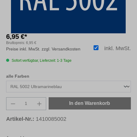
6,95 €*
Bruttopreis:
6,95 €
inkl. MwSt.
Preise inkl. MwSt. zzgl. Versandkosten
Sofort verfügbar, Lieferzeit: 1-3 Tage
auswählen
alle Farben
Produkt Anzahl: Gib den gewünschten Wert e
In den Warenkorb
Artikel-Nr.:
1410085002