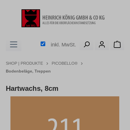
alt springen
Ware
inkl. MwSt.
SHOP | PRODUKTE
PICOBELLO®
Bodenbeläge, Treppen
Hartwachs, 8cm
Bildergalerie überspringen