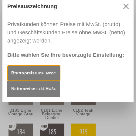
Preisauszeichnung
0111
0166 Wenge
0139
Nussbaum
Palisander
Dunkel
Dunkel
Privatkunden können Preise mit MwSt. (brutto)
und Geschäftskunden Preise ohne MwSt. (netto)
angezeigt werden.
0164
0112
0114
Nussbaum
Nussbraun
Mahagoni
Antik
Dunkel
Bitte wählen Sie Ihre bevorzugte Einstellung:
Bruttopreise
inkl. MwSt.
0163
0157
0180 Eiche
Mahagoni
Mooreiche
Sandgrau
Braun
Nettopreise
exkl. MwSt.
0183 Eiche
0181 Eiche
0182 Teak
Vintage Grau
Beigegrau
Vintage
Dunkel