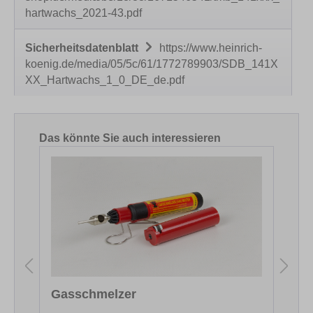
hartwachs_2021-43.pdf
Sicherheitsdatenblatt
https://www.heinrich-
koenig.de/media/05/5c/61/1772789903/SDB_141X
XX_Hartwachs_1_0_DE_de.pdf
Produktgalerie überspringen
Das könnte Sie auch interessieren
Gasschmelzer
F