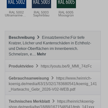
RAL 5002
RAL 5003
RAL 6005
Ultramarineblau
Saphirblau
Moosgrün
Beschreibung
Einsatzbereiche:Für tiefe
Kratzer, Löcher und Kantenschäden in Echtholz-
und Dekor-Oberflächen im Innenbereich.
Schmelzen, e…
Mehr
Produktvideo
https://youtu.be/9_MMl_74zFc
Gebrauchsanweisung
https://www.heinrich-
koenig.de/media/63/15/32/1783680541/koenig_141
_Hartwachs_Gebr_2026-V02-WEB.pdf
Technisches Merkblatt
https://heinrichkoenig-
shop.de/media/be/18/88/1671546541/tmb_141xxx_