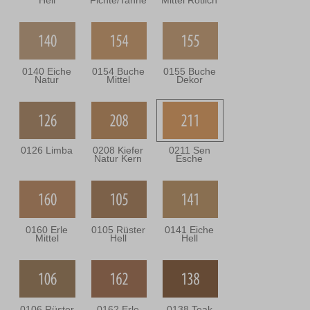
Hell
Fichte/Tanne
Mittel Rötlich
0140 Eiche
0154 Buche
0155 Buche
Natur
Mittel
Dekor
0126 Limba
0208 Kiefer
0211 Sen
Natur Kern
Esche
0160 Erle
0105 Rüster
0141 Eiche
Mittel
Hell
Hell
0106 Rüster
0162 Erle
0138 Teak