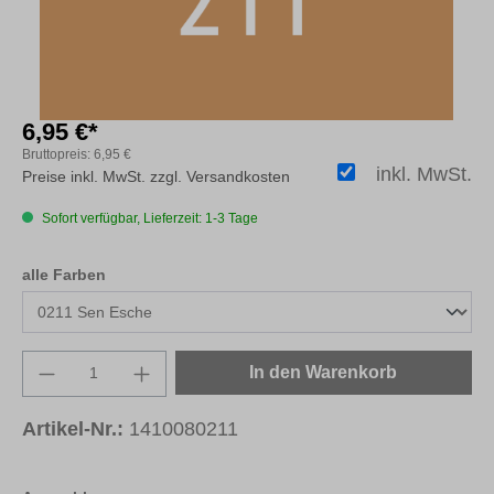
6,95 €*
Bruttopreis:
6,95 €
inkl. MwSt.
Preise inkl. MwSt. zzgl. Versandkosten
Sofort verfügbar, Lieferzeit: 1-3 Tage
auswählen
alle Farben
Produkt Anzahl: Gib den gewünschten Wert e
In den Warenkorb
Artikel-Nr.:
1410080211