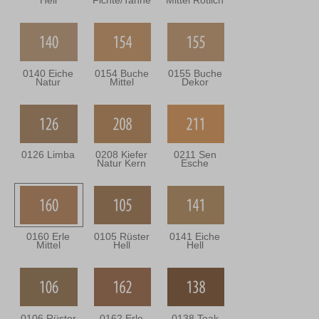
Hell
Fichte/Tanne
Mittel Rötlich
0140 Eiche
0154 Buche
0155 Buche
Natur
Mittel
Dekor
0126 Limba
0208 Kiefer
0211 Sen
Natur Kern
Esche
0160 Erle
0105 Rüster
0141 Eiche
Mittel
Hell
Hell
0106 Rüster
0162 Erle
0138 Teak