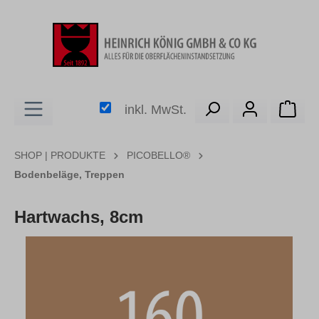
alt springen
Ware
inkl. MwSt.
SHOP | PRODUKTE
PICOBELLO®
Bodenbeläge, Treppen
Hartwachs, 8cm
Bildergalerie überspringen