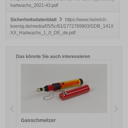
hartwachs_2021-43.pdf
Sicherheitsdatenblatt
https://www.heinrich-
koenig.de/media/05/5c/61/1772789903/SDB_141X
XX_Hartwachs_1_0_DE_de.pdf
Produktgalerie überspringen
Das könnte Sie auch interessieren
Gasschmelzer
F