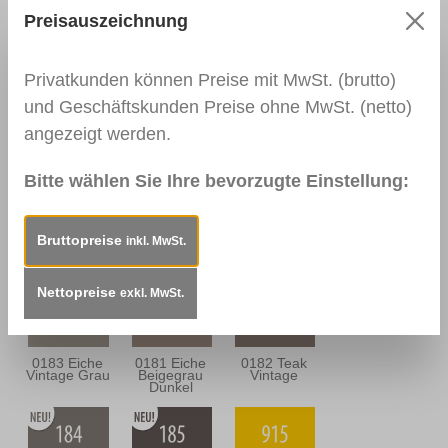
Preisauszeichnung
0111
0166 Wenge
0139
Nussbaum
Palisander
Dunkel
Dunkel
Privatkunden können Preise mit MwSt. (brutto)
und Geschäftskunden Preise ohne MwSt. (netto)
angezeigt werden.
0164
0112
0114
Nussbaum
Nussbraun
Mahagoni
Antik
Dunkel
Bitte wählen Sie Ihre bevorzugte Einstellung:
Bruttopreise
inkl. MwSt.
0163
0157
0180 Eiche
Mahagoni
Mooreiche
Sandgrau
Braun
Nettopreise
exkl. MwSt.
0183 Eiche
0181 Eiche
0182 Teak
Vintage Grau
Beigegrau
Vintage
Dunkel