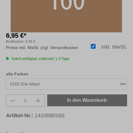
6,95 €*
Bruttopreis:
6,95 €
inkl. MwSt.
Preise inkl. MwSt. zzgl. Versandkosten
Sofort verfügbar, Lieferzeit: 1-3 Tage
auswählen
alle Farben
Produkt Anzahl: Gib den gewünschten Wert e
In den Warenkorb
Artikel-Nr.:
1410080160