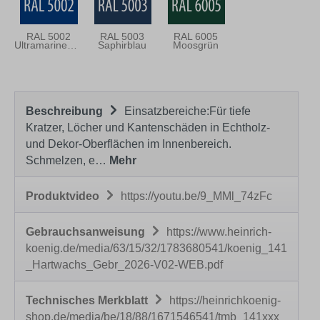
RAL 5002
RAL 5003
RAL 6005
Ultramarineblau
Saphirblau
Moosgrün
Beschreibung
Einsatzbereiche:Für tiefe
Kratzer, Löcher und Kantenschäden in Echtholz-
und Dekor-Oberflächen im Innenbereich.
Schmelzen, e…
Mehr
Produktvideo
https://youtu.be/9_MMl_74zFc
Gebrauchsanweisung
https://www.heinrich-
koenig.de/media/63/15/32/1783680541/koenig_141
_Hartwachs_Gebr_2026-V02-WEB.pdf
Technisches Merkblatt
https://heinrichkoenig-
shop.de/media/be/18/88/1671546541/tmb_141xxx_