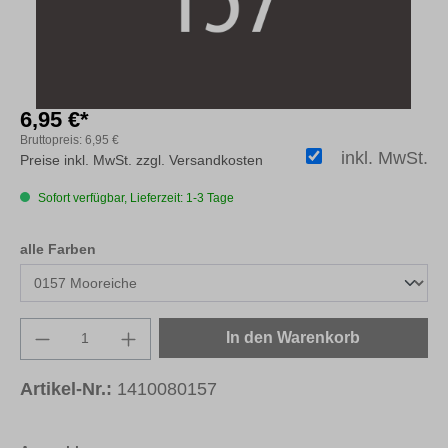
6,95 €*
Bruttopreis:
6,95 €
inkl. MwSt.
Preise inkl. MwSt. zzgl. Versandkosten
Sofort verfügbar, Lieferzeit: 1-3 Tage
auswählen
alle Farben
Produkt Anzahl: Gib den gewünschten Wert e
In den Warenkorb
Artikel-Nr.:
1410080157