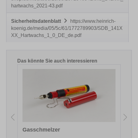
hartwachs_2021-43.pdf
Sicherheitsdatenblatt
https://www.heinrich-
koenig.de/media/05/5c/61/1772789903/SDB_141X
XX_Hartwachs_1_0_DE_de.pdf
Produktgalerie überspringen
Das könnte Sie auch interessieren
Gasschmelzer
F