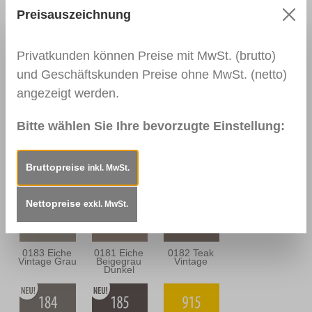
Preisauszeichnung
0111
0166 Wenge
0139
Nussbaum
Palisander
Dunkel
Dunkel
Privatkunden können Preise mit MwSt. (brutto)
und Geschäftskunden Preise ohne MwSt. (netto)
angezeigt werden.
0164
0112
0114
Nussbaum
Nussbraun
Mahagoni
Antik
Dunkel
Bitte wählen Sie Ihre bevorzugte Einstellung:
Bruttopreise
inkl. MwSt.
0163
0157
0180 Eiche
Mahagoni
Mooreiche
Sandgrau
Braun
Nettopreise
exkl. MwSt.
0183 Eiche
0181 Eiche
0182 Teak
Vintage Grau
Beigegrau
Vintage
Dunkel