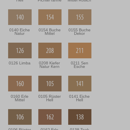
Hell
Fichte/Tanne
Mittel Rötlich
0140 Eiche
0154 Buche
0155 Buche
Natur
Mittel
Dekor
0126 Limba
0208 Kiefer
0211 Sen
Natur Kern
Esche
0160 Erle
0105 Rüster
0141 Eiche
Mittel
Hell
Hell
0106 Rüster
0162 Erle
0138 Teak