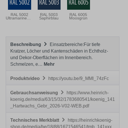
RAL 5002
RAL 5003
RAL 6005
Ultramarineblau
Saphirblau
Moosgrün
Beschreibung
Einsatzbereiche:Für tiefe
Kratzer, Löcher und Kantenschäden in Echtholz-
und Dekor-Oberflächen im Innenbereich.
Schmelzen, e…
Mehr
Produktvideo
https://youtu.be/9_MMl_74zFc
Gebrauchsanweisung
https://www.heinrich-
koenig.de/media/63/15/32/1783680541/koenig_141
_Hartwachs_Gebr_2026-V02-WEB.pdf
Technisches Merkblatt
https://heinrichkoenig-
shop.de/media/be/18/88/1671546541/tmb_141xxx_