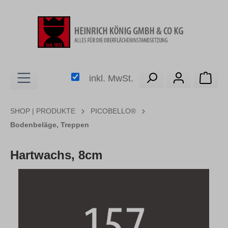
alt springen
Ware
inkl. MwSt.
SHOP | PRODUKTE
PICOBELLO®
Bodenbeläge, Treppen
Hartwachs, 8cm
Bildergalerie überspringen