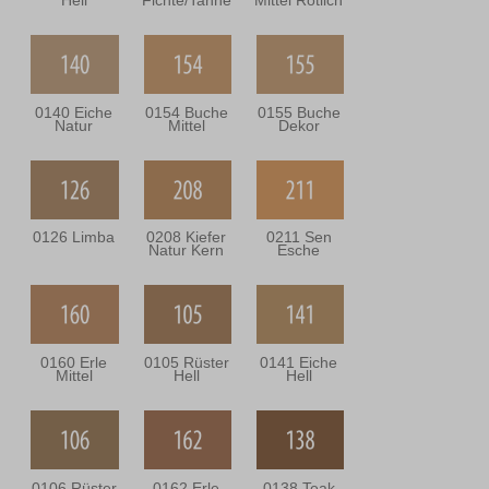
Hell
Fichte/Tanne
Mittel Rötlich
0140 Eiche
0154 Buche
0155 Buche
Natur
Mittel
Dekor
0126 Limba
0208 Kiefer
0211 Sen
Natur Kern
Esche
0160 Erle
0105 Rüster
0141 Eiche
Mittel
Hell
Hell
0106 Rüster
0162 Erle
0138 Teak