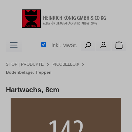
alt springen
Ware
inkl. MwSt.
SHOP | PRODUKTE
PICOBELLO®
Bodenbeläge, Treppen
Hartwachs, 8cm
Bildergalerie überspringen