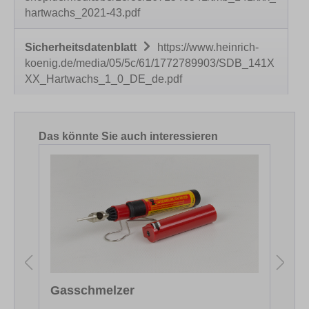
hartwachs_2021-43.pdf
Sicherheitsdatenblatt
https://www.heinrich-
koenig.de/media/05/5c/61/1772789903/SDB_141X
XX_Hartwachs_1_0_DE_de.pdf
Produktgalerie überspringen
Das könnte Sie auch interessieren
Gasschmelzer
F