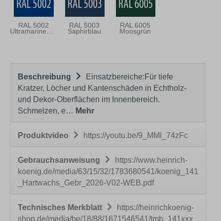
RAL 5002
RAL 5003
RAL 6005
Ultramarineblau
Saphirblau
Moosgrün
Beschreibung
Einsatzbereiche:Für tiefe
Kratzer, Löcher und Kantenschäden in Echtholz-
und Dekor-Oberflächen im Innenbereich.
Schmelzen, e…
Mehr
Produktvideo
https://youtu.be/9_MMl_74zFc
Gebrauchsanweisung
https://www.heinrich-
koenig.de/media/63/15/32/1783680541/koenig_141
_Hartwachs_Gebr_2026-V02-WEB.pdf
Technisches Merkblatt
https://heinrichkoenig-
shop.de/media/be/18/88/1671546541/tmb_141xxx_