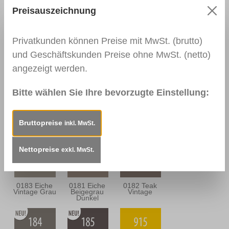
Preisauszeichnung
0111
0166 Wenge
0139
Nussbaum
Palisander
Dunkel
Dunkel
Privatkunden können Preise mit MwSt. (brutto)
und Geschäftskunden Preise ohne MwSt. (netto)
angezeigt werden.
0164
0112
0114
Nussbaum
Nussbraun
Mahagoni
Antik
Dunkel
Bitte wählen Sie Ihre bevorzugte Einstellung:
Bruttopreise
inkl. MwSt.
0163
0157
0180 Eiche
Mahagoni
Mooreiche
Sandgrau
Braun
Nettopreise
exkl. MwSt.
0183 Eiche
0181 Eiche
0182 Teak
Vintage Grau
Beigegrau
Vintage
Dunkel