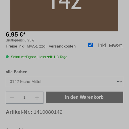
6,95 €*
Bruttopreis:
6,95 €
inkl. MwSt.
Preise inkl. MwSt. zzgl. Versandkosten
Sofort verfügbar, Lieferzeit: 1-3 Tage
auswählen
alle Farben
Produkt Anzahl: Gib den gewünschten Wert e
In den Warenkorb
Artikel-Nr.:
1410080142