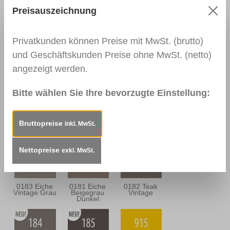
Preisauszeichnung
0111
0166 Wenge
0139
Nussbaum
Palisander
Dunkel
Dunkel
Privatkunden können Preise mit MwSt. (brutto)
und Geschäftskunden Preise ohne MwSt. (netto)
angezeigt werden.
0164
0112
0114
Nussbaum
Nussbraun
Mahagoni
Antik
Dunkel
Bitte wählen Sie Ihre bevorzugte Einstellung:
Bruttopreise
inkl. MwSt.
0163
0157
0180 Eiche
Mahagoni
Mooreiche
Sandgrau
Braun
Nettopreise
exkl. MwSt.
0183 Eiche
0181 Eiche
0182 Teak
Vintage Grau
Beigegrau
Vintage
Dunkel