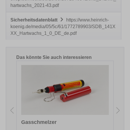
hartwachs_2021-43.pdf
Sicherheitsdatenblatt
https://www.heinrich-
koenig.de/media/05/5c/61/1772789903/SDB_141X
XX_Hartwachs_1_0_DE_de.pdf
Produktgalerie überspringen
Das könnte Sie auch interessieren
Gasschmelzer
F