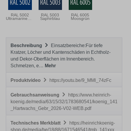
RAL 5002
RAL 5003
RAL 6005
Ultramarineblau
Saphirblau
Moosgrün
Beschreibung
Einsatzbereiche:Für tiefe
Kratzer, Löcher und Kantenschäden in Echtholz-
und Dekor-Oberflächen im Innenbereich.
Schmelzen, e…
Mehr
Produktvideo
https://youtu.be/9_MMl_74zFc
Gebrauchsanweisung
https://www.heinrich-
koenig.de/media/63/15/32/1783680541/koenig_141
_Hartwachs_Gebr_2026-V02-WEB.pdf
Technisches Merkblatt
https://heinrichkoenig-
shop.de/media/be/18/88/1671546541/tmb_141xxx_