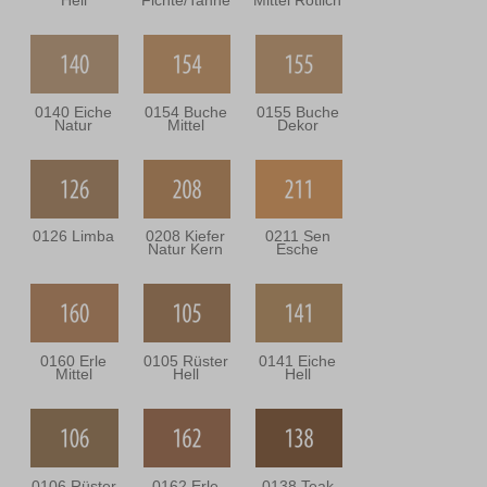
Hell
Fichte/Tanne
Mittel Rötlich
0140 Eiche
0154 Buche
0155 Buche
Natur
Mittel
Dekor
0126 Limba
0208 Kiefer
0211 Sen
Natur Kern
Esche
0160 Erle
0105 Rüster
0141 Eiche
Mittel
Hell
Hell
0106 Rüster
0162 Erle
0138 Teak