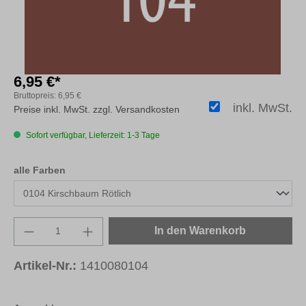
6,95 €*
Bruttopreis:
6,95 €
inkl. MwSt.
Preise inkl. MwSt. zzgl. Versandkosten
Sofort verfügbar, Lieferzeit: 1-3 Tage
auswählen
alle Farben
Produkt Anzahl: Gib den gewünschten Wert e
In den Warenkorb
Artikel-Nr.:
1410080104