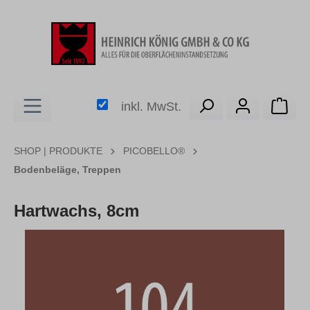
alt springen
Ware
inkl. MwSt.
SHOP | PRODUKTE
PICOBELLO®
Bodenbeläge, Treppen
Hartwachs, 8cm
Bildergalerie überspringen