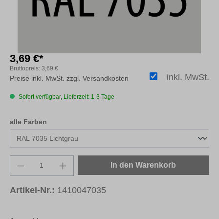
3,69 €*
Bruttopreis:
3,69 €
inkl. MwSt.
Preise inkl. MwSt. zzgl. Versandkosten
Sofort verfügbar, Lieferzeit: 1-3 Tage
auswählen
alle Farben
Produkt Anzahl: Gib den gewünschten Wert e
In den Warenkorb
Artikel-Nr.:
1410047035