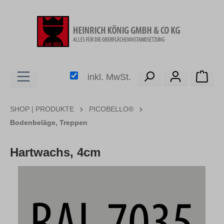
alt springen
Ware
inkl. MwSt.
SHOP | PRODUKTE
PICOBELLO®
Bodenbeläge, Treppen
Hartwachs, 4cm
Bildergalerie überspringen