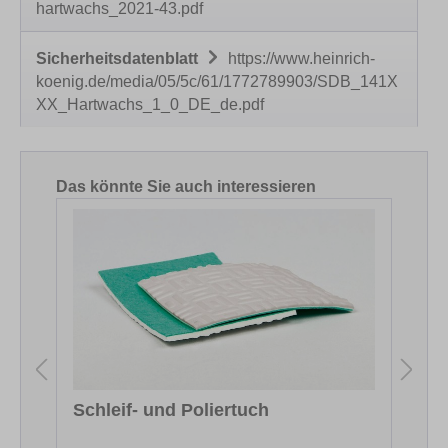
hartwachs_2021-43.pdf
Sicherheitsdatenblatt
https://www.heinrich-
koenig.de/media/05/5c/61/1772789903/SDB_141X
XX_Hartwachs_1_0_DE_de.pdf
Produktgalerie überspringen
Das könnte Sie auch interessieren
Schleif- und Poliertuch