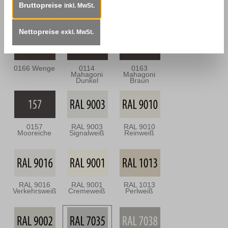
Bruttopreise
inkl. MwSt.
0113
0164
0112
Mahagoni Hell
Nussbaum
Nussbraun
Antik
Nettopreise
exkl. MwSt.
0166 Wenge
0114
0163
Mahagoni
Mahagoni
Dunkel
Braun
0157
RAL 9003
RAL 9010
Mooreiche
Signalweiß
Reinweiß
RAL 9016
RAL 9001
RAL 1013
Verkehrsweiß
Cremeweiß
Perlweiß