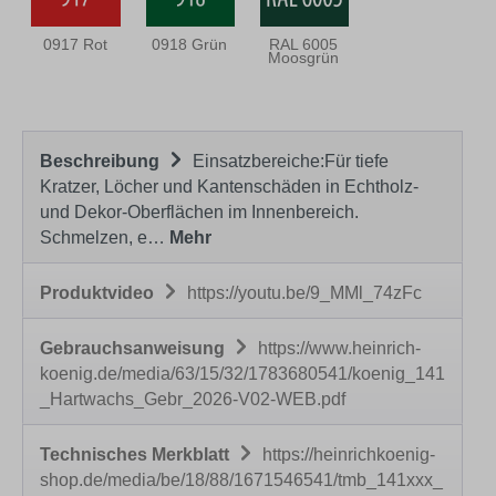
0917 Rot
0918 Grün
RAL 6005
Moosgrün
Beschreibung
Einsatzbereiche:Für tiefe
Kratzer, Löcher und Kantenschäden in Echtholz-
und Dekor-Oberflächen im Innenbereich.
Schmelzen, e…
Mehr
Produktvideo
https://youtu.be/9_MMl_74zFc
Gebrauchsanweisung
https://www.heinrich-
koenig.de/media/63/15/32/1783680541/koenig_141
_Hartwachs_Gebr_2026-V02-WEB.pdf
Technisches Merkblatt
https://heinrichkoenig-
shop.de/media/be/18/88/1671546541/tmb_141xxx_