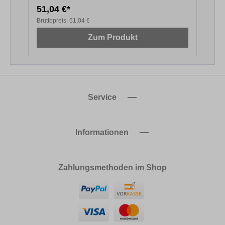
51,04 €*
1
Bruttopreis:
51,04 €
B
Zum Produkt
Service
Informationen
Zahlungsmethoden im Shop