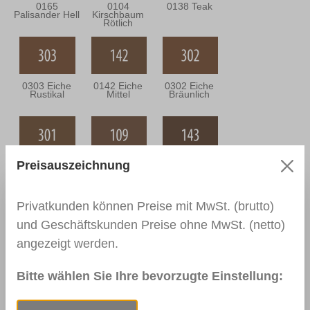
0165
0104
0138 Teak
Palisander Hell
Kirschbaum
Rötlich
0303 Eiche
0142 Eiche
0302 Eiche
Rustikal
Mittel
Bräunlich
Preisauszeichnung
0301 Eiche
0109
0143 Eiche
Grünlich
Nussbaum
Dunkel
Hell
Privatkunden können Preise mit MwSt. (brutto)
und Geschäftskunden Preise ohne MwSt. (netto)
angezeigt werden.
0144 Braun
0110
0111
Nussbaum
Nussbaum
Mittel
Dunkel
Bitte wählen Sie Ihre bevorzugte Einstellung: