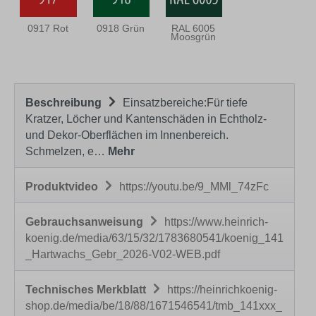
0917 Rot
0918 Grün
RAL 6005
Moosgrün
Beschreibung
Einsatzbereiche:Für tiefe
Kratzer, Löcher und Kantenschäden in Echtholz-
und Dekor-Oberflächen im Innenbereich.
Schmelzen, e…
Mehr
Produktvideo
https://youtu.be/9_MMl_74zFc
Gebrauchsanweisung
https://www.heinrich-
koenig.de/media/63/15/32/1783680541/koenig_141
_Hartwachs_Gebr_2026-V02-WEB.pdf
Technisches Merkblatt
https://heinrichkoenig-
shop.de/media/be/18/88/1671546541/tmb_141xxx_