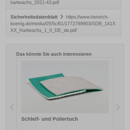
hartwachs_2021-43.pdf
Sicherheitsdatenblatt
https://www.heinrich-
koenig.de/media/05/5c/61/1772789903/SDB_141X
XX_Hartwachs_1_0_DE_de.pdf
Produktgalerie überspringen
Das könnte Sie auch interessieren
Schleif- und Poliertuch