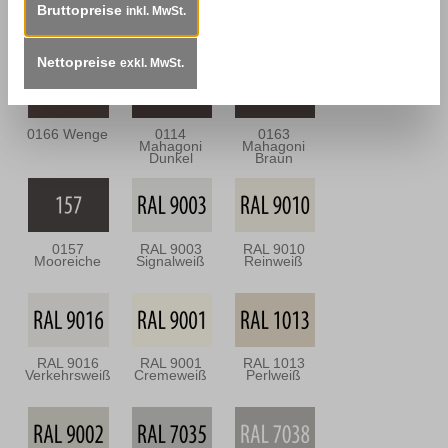
Bruttopreise
inkl. MwSt.
0113
0164
0112
Mahagoni Hell
Nussbaum
Nussbraun
Antik
Nettopreise
exkl. MwSt.
0166 Wenge
0114
0163
Mahagoni
Mahagoni
Dunkel
Braun
0157
RAL 9003
RAL 9010
Mooreiche
Signalweiß
Reinweiß
RAL 9016
RAL 9001
RAL 1013
Verkehrsweiß
Cremeweiß
Perlweiß