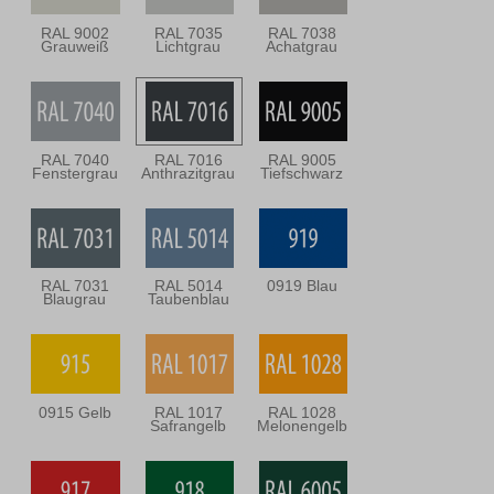
RAL 9002
RAL 7035
RAL 7038
Grauweiß
Lichtgrau
Achatgrau
RAL 7040
RAL 7016
RAL 9005
Fenstergrau
Anthrazitgrau
Tiefschwarz
RAL 7031
RAL 5014
0919 Blau
Blaugrau
Taubenblau
0915 Gelb
RAL 1017
RAL 1028
Safrangelb
Melonengelb