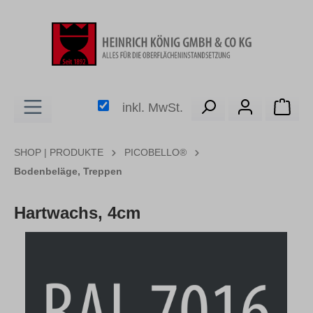
alt springen
Ware
inkl. MwSt.
SHOP | PRODUKTE
PICOBELLO®
Bodenbeläge, Treppen
Hartwachs, 4cm
Bildergalerie überspringen