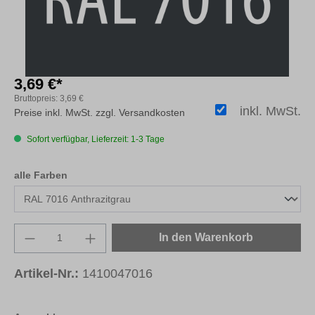
3,69 €*
Bruttopreis:
3,69 €
inkl. MwSt.
Preise inkl. MwSt. zzgl. Versandkosten
Sofort verfügbar, Lieferzeit: 1-3 Tage
auswählen
alle Farben
Produkt Anzahl: Gib den gewünschten Wert e
In den Warenkorb
Artikel-Nr.:
1410047016