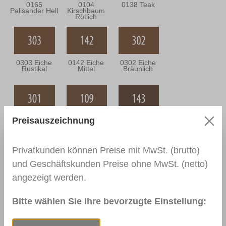
0165
0104
0138 Teak
Palisander Hell
Kirschbaum
Rötlich
0303 Eiche
0142 Eiche
0302 Eiche
Rustikal
Mittel
Bräunlich
Preisauszeichnung
0301 Eiche
0109
0143 Eiche
Grünlich
Nussbaum
Dunkel
Hell
Privatkunden können Preise mit MwSt. (brutto)
und Geschäftskunden Preise ohne MwSt. (netto)
angezeigt werden.
0144 Braun
0110
0111
Nussbaum
Nussbaum
Mittel
Dunkel
Bitte wählen Sie Ihre bevorzugte Einstellung: