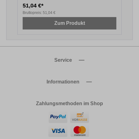
51,04 €*
1
Bruttopreis:
51,04 €
B
Zum Produkt
Service
Informationen
Zahlungsmethoden im Shop