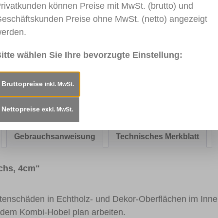
rivatkunden können Preise mit MwSt. (brutto) und
eschäftskunden Preise ohne MwSt. (netto) angezeigt
erden.
013
RAL 9002
RAL 7035
RAL 7038
RAL 7
eiß
Grauweiß
Lichtgrau
Achatgrau
Fenste
itte wählen Sie Ihre bevorzugte Einstellung:
Bruttopreise
inkl. MwSt.
Blau
0915 Gelb
RAL 1017
RAL 1028
0917 
Safrangelb
Melonengelb
Nettopreise
exkl. MwSt.
Gebrauchsanweisung
Technisches Merkblatt
chs, 4cm"
antenschäden in Echtholz- und Dekor-Oberflächen im Inn
r dem Kombi-Hobel plan arbeiten.