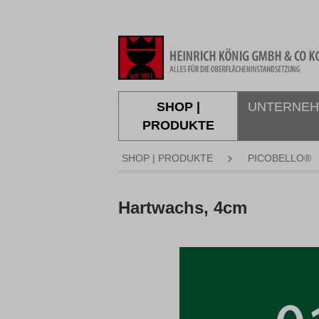
springen
Zur Hauptnavigation springen
SHOP |
UNTERNE
PRODUKTE
SHOP | PRODUKTE
PICOBELLO®
Hartwachs, 4cm
Bildergalerie überspringen