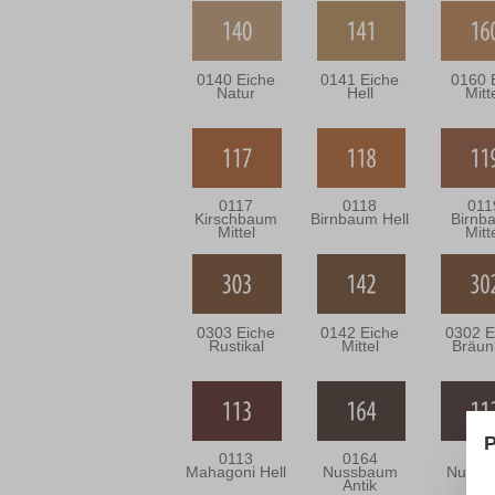
0140 Eiche
0141 Eiche
0160 
Natur
Hell
Mitt
0117
0118
011
Kirschbaum
Birnbaum Hell
Birnb
Mittel
Mitt
0303 Eiche
0142 Eiche
0302 E
Rustikal
Mittel
Bräun
P
0113
0164
011
Mahagoni Hell
Nussbaum
Nussb
Antik