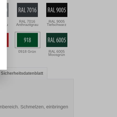
040
RAL 7016
RAL 9005
rgrau
Anthrazitgrau
Tiefschwarz
Rot
0918 Grün
RAL 6005
Moosgrün
Sicherheitsdatenblatt
enbereich. Schmelzen, einbringen