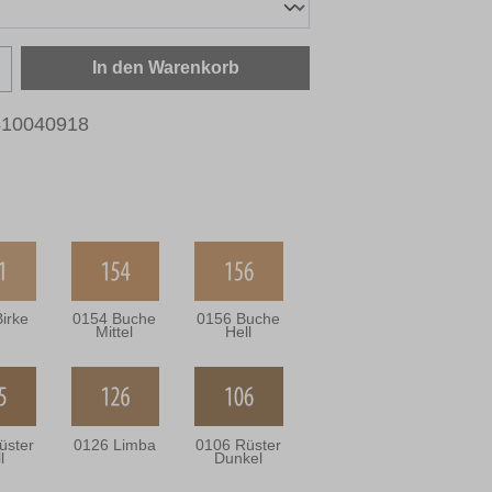
zahl: Gib den gewünschten Wert ein oder b
In den Warenkorb
410040918
irke
0154 Buche
0156 Buche
Mittel
Hell
üster
0126 Limba
0106 Rüster
l
Dunkel