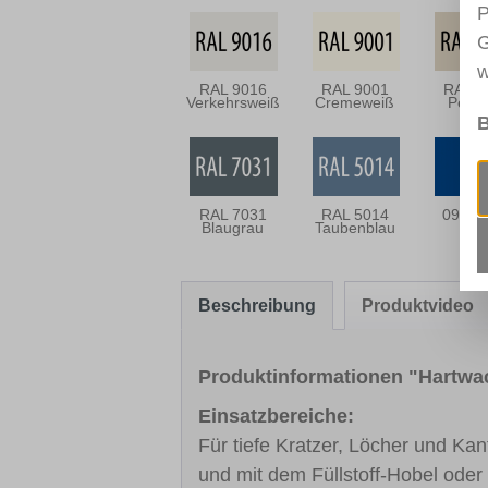
P
G
w
RAL 9016
RAL 9001
RAL 1
Verkehrsweiß
Cremeweiß
Perlw
B
RAL 7031
RAL 5014
0919 
Blaugrau
Taubenblau
Beschreibung
Produktvideo
Produktinformationen "Hartwa
Einsatzbereiche:
Für tiefe Kratzer, Löcher und K
und mit dem Füllstoff-Hobel ode