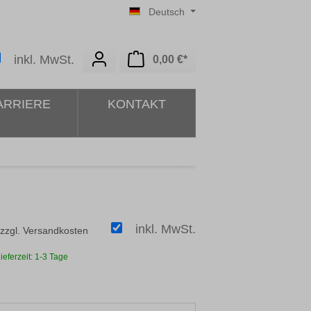
Deutsch
Warenkorb enthält 0 Posit
inkl. MwSt.
0,00 €*
ARRIERE
KONTAKT
inkl. MwSt.
 zzgl. Versandkosten
ieferzeit: 1-3 Tage
ählen