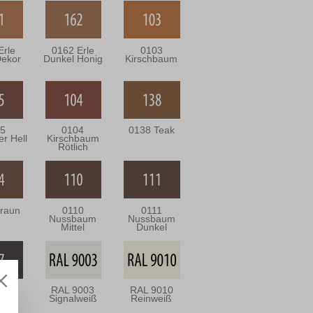
Erle
0162 Erle
0103
Dekor
Dunkel Honig
Kirschbaum
5
0104
0138 Teak
er Hell
Kirschbaum
Rötlich
raun
0110
0111
Nussbaum
Nussbaum
Mittel
Dunkel
7
RAL 9003
RAL 9010
iche
Signalweiß
Reinweiß