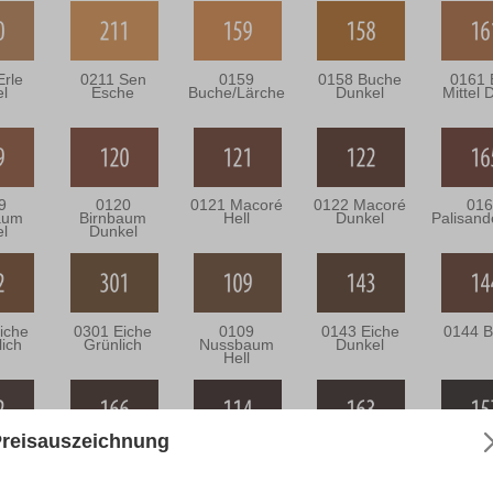
Erle
0211 Sen
0159
0158 Buche
0161 
el
Esche
Buche/Lärche
Dunkel
Mittel 
9
0120
0121 Macoré
0122 Macoré
016
aum
Birnbaum
Hell
Dunkel
Palisand
el
Dunkel
iche
0301 Eiche
0109
0143 Eiche
0144 B
lich
Grünlich
Nussbaum
Dunkel
Hell
reisauszeichnung
2
0166 Wenge
0114
0163
015
raun
Mahagoni
Mahagoni
Moore
Dunkel
Braun