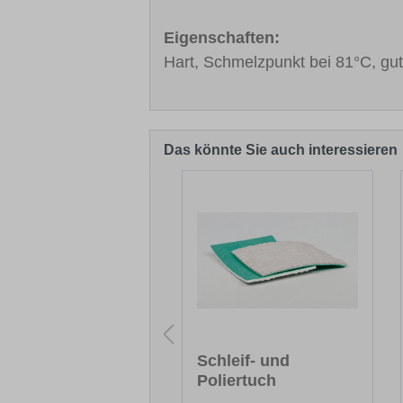
Eigenschaften:
Hart, Schmelzpunkt bei 81°C, gute
Das könnte Sie auch interessieren
Produktgalerie überspringen
ruktur-Pinsel-Stift
Schleif- und
Poliertuch