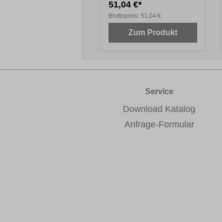
,79 €*
51,04 €*
topreis:
12,79 €
Bruttopreis:
51,04 €
Zum Produkt
Zum Produkt
Service
Download Katalog
Anfrage-Formular