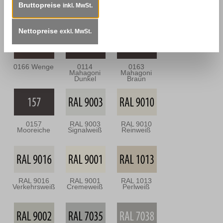
Bruttopreise
inkl. MwSt.
0113
0164
0112
Mahagoni Hell
Nussbaum
Nussbraun
Antik
Nettopreise
exkl. MwSt.
0166 Wenge
0114
0163
Mahagoni
Mahagoni
Dunkel
Braun
0157
RAL 9003
RAL 9010
Mooreiche
Signalweiß
Reinweiß
RAL 9016
RAL 9001
RAL 1013
Verkehrsweiß
Cremeweiß
Perlweiß