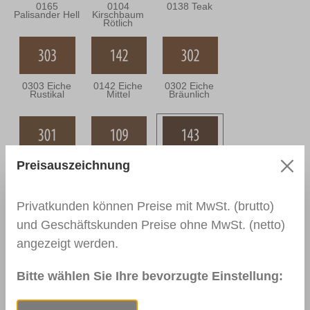
0165
0104
0138 Teak
Palisander Hell
Kirschbaum
Rötlich
0303 Eiche
0142 Eiche
0302 Eiche
Rustikal
Mittel
Bräunlich
Preisauszeichnung
0301 Eiche
0109
0143 Eiche
Grünlich
Nussbaum
Dunkel
Hell
Privatkunden können Preise mit MwSt. (brutto)
und Geschäftskunden Preise ohne MwSt. (netto)
angezeigt werden.
0144 Braun
0110
0111
Nussbaum
Nussbaum
Mittel
Dunkel
Bitte wählen Sie Ihre bevorzugte Einstellung: