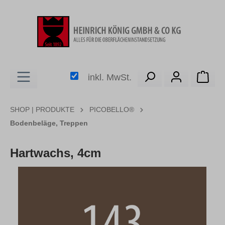
alt springen
Ware
inkl. MwSt.
SHOP | PRODUKTE
PICOBELLO®
Bodenbeläge, Treppen
Hartwachs, 4cm
Bildergalerie überspringen