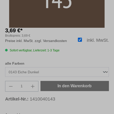
3,69 €*
Bruttopreis:
3,69 €
inkl. MwSt.
Preise inkl. MwSt. zzgl. Versandkosten
Sofort verfügbar, Lieferzeit: 1-3 Tage
auswählen
alle Farben
Produkt Anzahl: Gib den gewünschten Wert e
In den Warenkorb
Artikel-Nr.:
1410040143