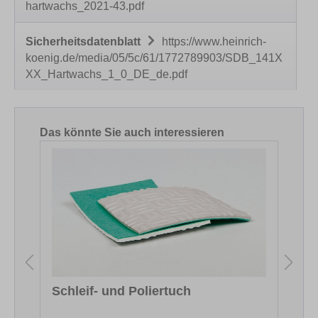
hartwachs_2021-43.pdf
Sicherheitsdatenblatt
https://www.heinrich-
koenig.de/media/05/5c/61/1772789903/SDB_141X
XX_Hartwachs_1_0_DE_de.pdf
Produktgalerie überspringen
Das könnte Sie auch interessieren
Schleif- und Poliertuch