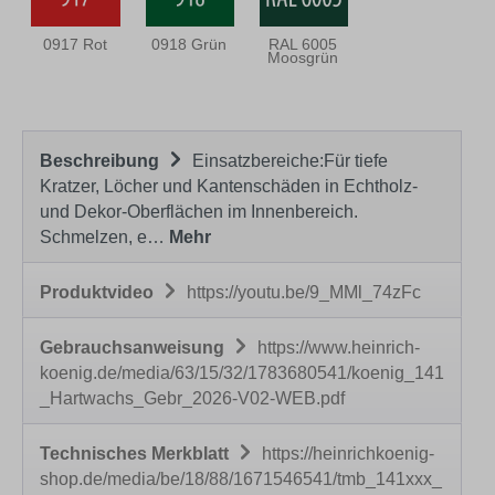
0917 Rot
0918 Grün
RAL 6005
Moosgrün
Beschreibung
Einsatzbereiche:Für tiefe
Kratzer, Löcher und Kantenschäden in Echtholz-
und Dekor-Oberflächen im Innenbereich.
Schmelzen, e…
Mehr
Produktvideo
https://youtu.be/9_MMl_74zFc
Gebrauchsanweisung
https://www.heinrich-
koenig.de/media/63/15/32/1783680541/koenig_141
_Hartwachs_Gebr_2026-V02-WEB.pdf
Technisches Merkblatt
https://heinrichkoenig-
shop.de/media/be/18/88/1671546541/tmb_141xxx_