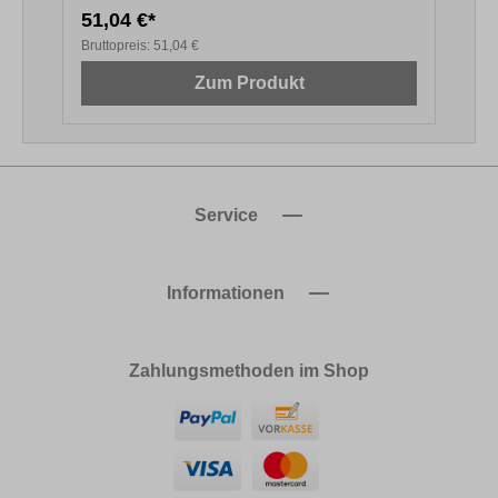
51,04 €*
1
Bruttopreis:
51,04 €
B
Zum Produkt
Service
Informationen
Zahlungsmethoden im Shop