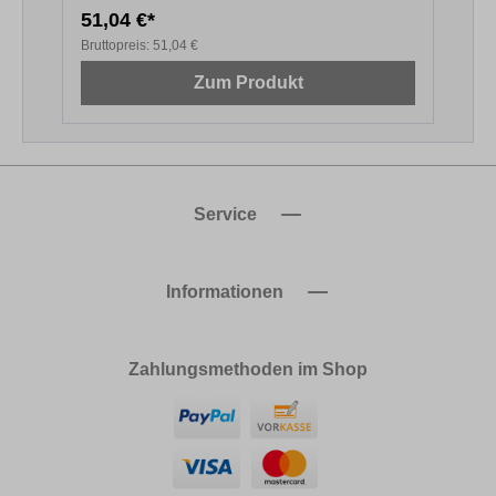
51,04 €*
1
Bruttopreis:
51,04 €
B
Zum Produkt
Service
Informationen
Zahlungsmethoden im Shop