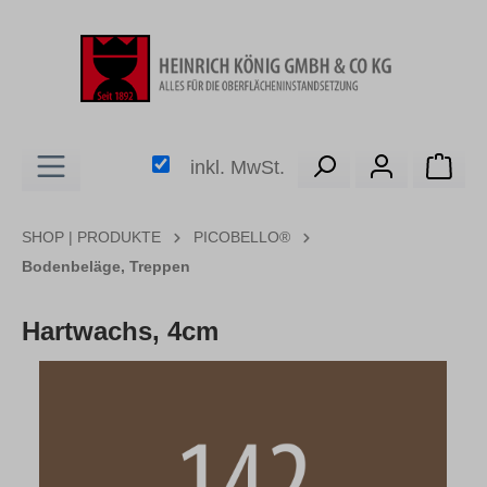
alt springen
Ware
inkl. MwSt.
SHOP | PRODUKTE
PICOBELLO®
Bodenbeläge, Treppen
Hartwachs, 4cm
Bildergalerie überspringen