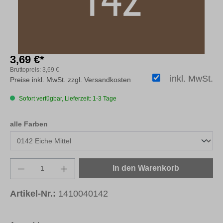
3,69 €*
Bruttopreis:
3,69 €
inkl. MwSt.
Preise inkl. MwSt. zzgl. Versandkosten
Sofort verfügbar, Lieferzeit: 1-3 Tage
auswählen
alle Farben
Produkt Anzahl: Gib den gewünschten Wert e
In den Warenkorb
Artikel-Nr.:
1410040142