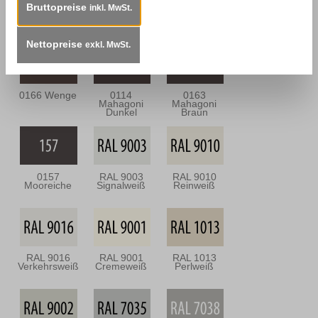
Bruttopreise
inkl. MwSt.
0113
0164
0112
Mahagoni Hell
Nussbaum
Nussbraun
Antik
Nettopreise
exkl. MwSt.
0166 Wenge
0114
0163
Mahagoni
Mahagoni
Dunkel
Braun
0157
RAL 9003
RAL 9010
Mooreiche
Signalweiß
Reinweiß
RAL 9016
RAL 9001
RAL 1013
Verkehrsweiß
Cremeweiß
Perlweiß