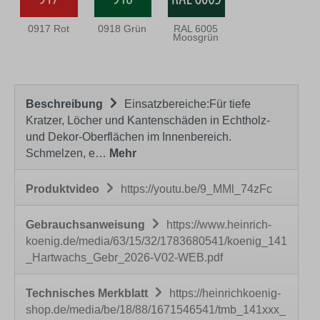
0917 Rot
0918 Grün
RAL 6005
Moosgrün
Beschreibung
Einsatzbereiche:Für tiefe
Kratzer, Löcher und Kantenschäden in Echtholz-
und Dekor-Oberflächen im Innenbereich.
Schmelzen, e…
Mehr
Produktvideo
https://youtu.be/9_MMl_74zFc
Gebrauchsanweisung
https://www.heinrich-
koenig.de/media/63/15/32/1783680541/koenig_141
_Hartwachs_Gebr_2026-V02-WEB.pdf
Technisches Merkblatt
https://heinrichkoenig-
shop.de/media/be/18/88/1671546541/tmb_141xxx_