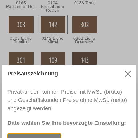
0165
0104
0138 Teak
Palisander Hell
Kirschbaum
Rötlich
0303 Eiche
0142 Eiche
0302 Eiche
Rustikal
Mittel
Bräunlich
Preisauszeichnung
0301 Eiche
0109
0143 Eiche
Grünlich
Nussbaum
Dunkel
Hell
Privatkunden können Preise mit MwSt. (brutto)
und Geschäftskunden Preise ohne MwSt. (netto)
angezeigt werden.
0144 Braun
0110
0111
Nussbaum
Nussbaum
Mittel
Dunkel
Bitte wählen Sie Ihre bevorzugte Einstellung: