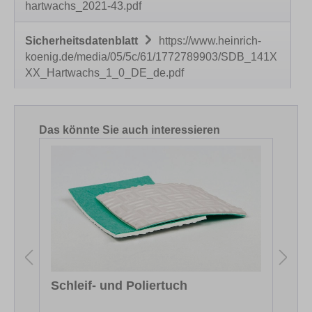
hartwachs_2021-43.pdf
Sicherheitsdatenblatt
https://www.heinrich-
koenig.de/media/05/5c/61/1772789903/SDB_141X
XX_Hartwachs_1_0_DE_de.pdf
Produktgalerie überspringen
Das könnte Sie auch interessieren
Schleif- und Poliertuch